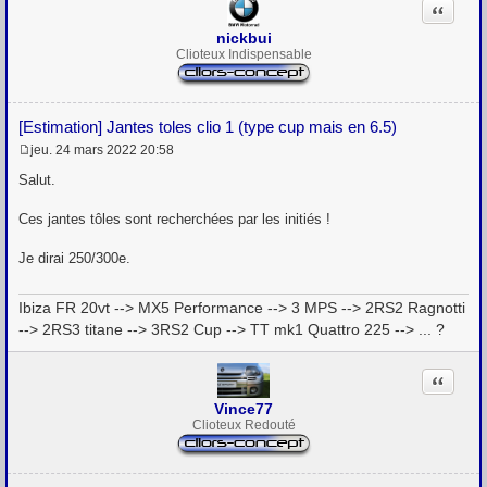
Citation
nickbui
Clioteux Indispensable
[Estimation] Jantes toles clio 1 (type cup mais en 6.5)
jeu. 24 mars 2022 20:58
M
e
Salut.
s
s
Ces jantes tôles sont recherchées par les initiés !
a
g
e
Je dirai 250/300e.
Ibiza FR 20vt --> MX5 Performance --> 3 MPS --> 2RS2 Ragnotti
--> 2RS3 titane --> 3RS2 Cup --> TT mk1 Quattro 225 --> ... ?
Citation
Vince77
Clioteux Redouté