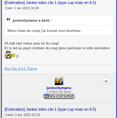
[Estimation] Jantes toles clio 1 (type cup mais en 6.5)
ven. 1 avr. 2022 16:30
M
e
s
justonlymanu a écrit :
s
a
g
Merci mais du coup j’ai trouvé mon bonheur..
e
Ah bah tant mieux pour toi du coup!
Et tu led as payé combien du coup (pour participer à cette estimation
)?
Ma Clio 2rs1 Titane
Citation
justonlymanu
Clioteux de Base
[Estimation] Jantes toles clio 1 (type cup mais en 6.5)
sam. 2 avr. 2022 22:13
M