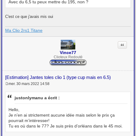
Avec du 6,5 tu peux mettre du 195, non ?
C'est ce que j'avais mis oui
Ma Clio 2rs1 Titane
Citation
Vince77
Clioteux Redouté
[Estimation] Jantes toles clio 1 (type cup mais en 6.5)
mer. 30 mars 2022 14:58
M
e
s
justonlymanu a écrit :
s
a
g
Hello,
e
Je n’en ai strictement aucune idée mais selon le prix ça
pourrait m’intéresser!
Tu es où dans le 77? Je suis près d’orléans dans le 45 moi.