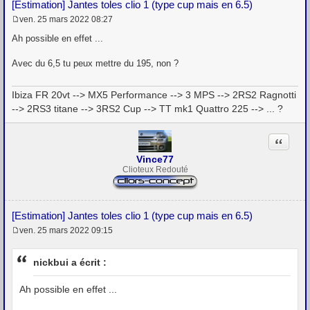
[Estimation] Jantes toles clio 1 (type cup mais en 6.5)
ven. 25 mars 2022 08:27
M
e
Ah possible en effet ...
s
s
Avec du 6,5 tu peux mettre du 195, non ?
a
g
e
Ibiza FR 20vt --> MX5 Performance --> 3 MPS --> 2RS2 Ragnotti
--> 2RS3 titane --> 3RS2 Cup --> TT mk1 Quattro 225 --> ... ?
Citation
Vince77
Clioteux Redouté
[Estimation] Jantes toles clio 1 (type cup mais en 6.5)
ven. 25 mars 2022 09:15
M
e
s
nickbui a écrit :
s
a
g
Ah possible en effet ...
e