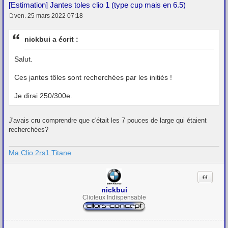
[Estimation] Jantes toles clio 1 (type cup mais en 6.5)
ven. 25 mars 2022 07:18
M
e
s
nickbui a écrit :
s
a
g
Salut.
e
Ces jantes tôles sont recherchées par les initiés !
Je dirai 250/300e.
J'avais cru comprendre que c'était les 7 pouces de large qui étaient
recherchées?
Ma Clio 2rs1 Titane
Citation
nickbui
Clioteux Indispensable