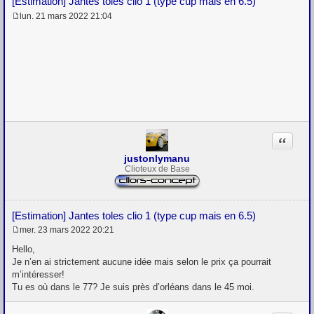
[Estimation] Jantes toles clio 1 (type cup mais en 6.5)
lun. 21 mars 2022 21:04
M
e
s
s
a
g
e
Citation
justonlymanu
Clioteux de Base
[Estimation] Jantes toles clio 1 (type cup mais en 6.5)
mer. 23 mars 2022 20:21
M
e
Hello,
s
Je n’en ai strictement aucune idée mais selon le prix ça pourrait
s
m’intéresser!
a
g
Tu es où dans le 77? Je suis près d’orléans dans le 45 moi.
e