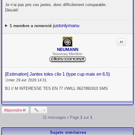
e
Je n’ai pas pris ces jantes, donc difficilement comparable..
s
Désolé!
s
a
g
e
justonlymanu
1
membre a remercié
Citation
NEUMANN
Nouveau Membre
[Estimation] Jantes toles clio 1 (type cup mais en 6.5)
mer. 29 avr. 2026 14:31
M
e
BJ // M INTERESSE TES EN 77 //WILL 0627892410 SMS
s
s
a
g
e
Répondre
11 messages • Page
1
sur
1
Sujets similaires