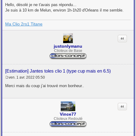
Hello, désolé je ne t'avais pas répondu...
Je suis à 10 km de Melun, environ 1h-1h20 d'Orleans il me semble.
Ma Clio 2rs1 Titane
Citation
justonlymanu
Clioteux de Base
[Estimation] Jantes toles clio 1 (type cup mais en 6.5)
ven. 1 avr. 2022 05:50
M
e
Merci mais du coup j’ai trouvé mon bonheur..
s
s
a
g
Citation
e
Vince77
Clioteux Redouté