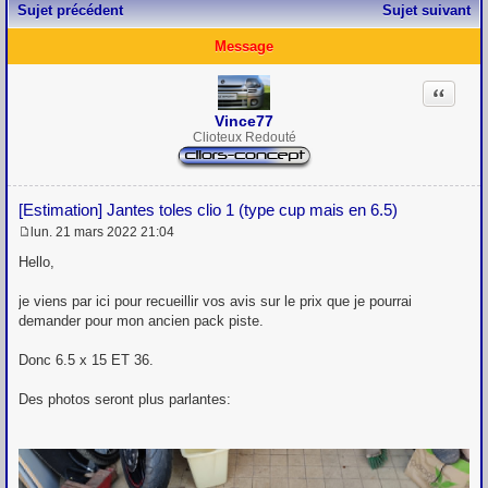
Sujet précédent
Sujet suivant
Message
Citation
Vince77
Clioteux Redouté
[Estimation] Jantes toles clio 1 (type cup mais en 6.5)
lun. 21 mars 2022 21:04
M
e
Hello,
s
s
je viens par ici pour recueillir vos avis sur le prix que je pourrai
a
g
demander pour mon ancien pack piste.
e
Donc 6.5 x 15 ET 36.
Des photos seront plus parlantes: