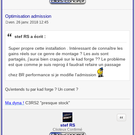
Optimisation admission
ven. 26 janv. 2018 12:45
M
e
s
stef RS a écrit :
s
a
g
Super propre cette installation . Intéressant de connaître les
e
gains réels sur ce genre de montage ? Les avis sont
partagés, j'aurai bien craqué sur le kad forge ?? Le problème
est que comme je suis reprog il faudrait refaire un passage
chez BR performance si je modifie l'admission
Qu'entends tu par kad forge ? Un cornet ?
Ma dyna !
C3RS2 "presque stock"
Citation
stef RS
Clioteux Confirmé