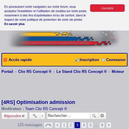
En poursuivant votre navigation sur notre forum, vous
J'accepte
acceptez l'installation et l'utilisation de cookies sur votre poste,
notamment à des fins d'optimisation et/ou de confort, dans le
respect de notre politique de protection de votre vie privée.
En savoir plus
Accès rapide
Inscription
Connexion
Portail
Clio RS Concept ®
Le Stand Clio RS Concept ®
Moteur
[4RS] Optimisation admission
Modérateur :
Team Clio RS Concept ®
Répondre
125 messages
1
2
3
4
5
…
9