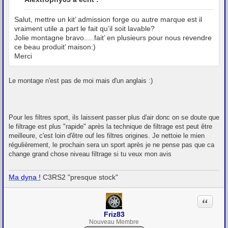
s
a
g
Salut, mettre un kit’ admission forge ou autre marque est il
e
vraiment utile a part le fait qu’il soit lavable?
Jolie montagne bravo.....fait’ en plusieurs pour nous revendre
ce beau produit’ maison:)
Merci
Le montage n'est pas de moi mais d'un anglais :)
Pour les filtres sport, ils laissent passer plus d'air donc on se doute que
le filtrage est plus "rapide" après la technique de filtrage est peut être
meilleure, c'est loin d'être ouf les filtres origines. Je nettoie le mien
régulièrement, le prochain sera un sport après je ne pense pas que ca
change grand chose niveau filtrage si tu veux mon avis
Ma dyna !
C3RS2 "presque stock"
Citation
Friz83
Nouveau Membre