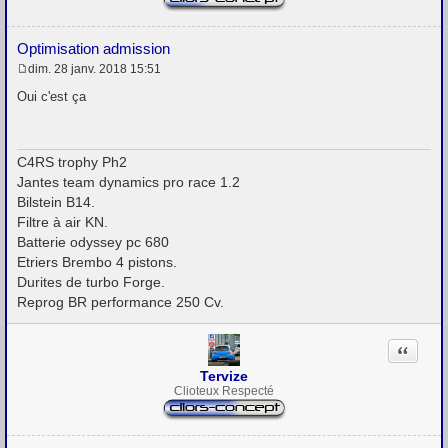
Optimisation admission
dim. 28 janv. 2018 15:51
M
e
Oui c'est ça
s
s
a
g
C4RS trophy Ph2
e
Jantes team dynamics pro race 1.2
Bilstein B14.
Filtre à air KN.
Batterie odyssey pc 680
Etriers Brembo 4 pistons.
Durites de turbo Forge.
Reprog BR performance 250 Cv.
Citation
Tervize
Clioteux Respecté