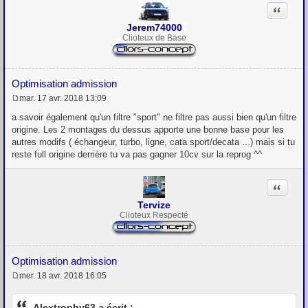
Citation
Jerem74000
Clioteux de Base
Optimisation admission
mar. 17 avr. 2018 13:09
M
e
a savoir également qu'un filtre "sport" ne filtre pas aussi bien qu'un filtre
s
origine. Les 2 montages du dessus apporte une bonne base pour les
s
autres modifs ( échangeur, turbo, ligne, cata sport/decata ...) mais si tu
a
g
reste full origine derrière tu va pas gagner 10cv sur la reprog ^^
e
Citation
Tervize
Clioteux Respecté
Optimisation admission
mer. 18 avr. 2018 16:05
M
e
s
Alextrophy63 a écrit :