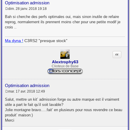
Optimisation admission
dim. 28 janv. 2018 19:18
M
e
Bah si cherche des perfs optimales oui, mais sinon inutile de refaire
s
reprog, normalement ils prennent moins cher pour une petite modif je
s
crois ..
a
g
e
Ma dyna !
C3RS2 "presque stock"
Citation
Alextrophy63
Clioteux de Base
Optimisation admission
mar. 17 avr. 2018 12:49
M
e
Salut, mettre un kit’ admission forge ou autre marque est il vraiment
s
utile a part le fait qu’il soit lavable?
s
Jolie montagne bravo.....fait’ en plusieurs pour nous revendre ce beau
a
g
produit’ maison:)
e
Merci