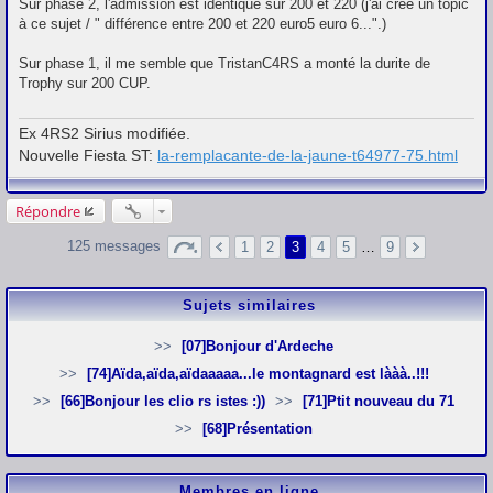
e
Sur phase 2, l'admission est identique sur 200 et 220 (j'ai créé un topic
s
à ce sujet / " différence entre 200 et 220 euro5 euro 6...".)
s
a
g
Sur phase 1, il me semble que TristanC4RS a monté la durite de
e
Trophy sur 200 CUP.
Ex 4RS2 Sirius modifiée.
Nouvelle Fiesta ST:
la-remplacante-de-la-jaune-t64977-75.html
Répondre
125 messages
1
2
3
4
5
…
9
Sujets similaires
[07]Bonjour d'Ardeche
[74]Aïda,aïda,aïdaaaaa...le montagnard est lààà..!!!
[66]Bonjour les clio rs istes :))
[71]Ptit nouveau du 71
[68]Présentation
Membres en ligne