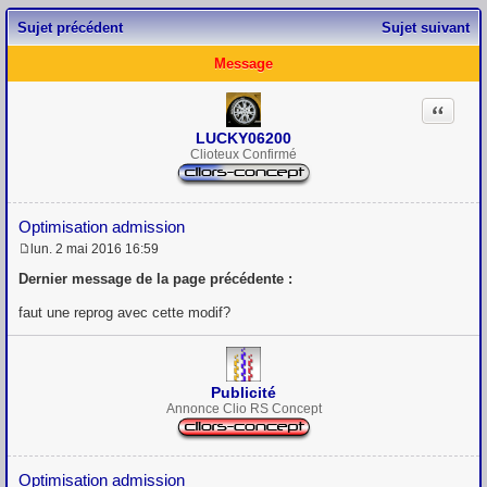
Sujet précédent
Sujet suivant
Message
Citation
LUCKY06200
Clioteux Confirmé
Optimisation admission
lun. 2 mai 2016 16:59
M
e
Dernier message de la page précédente :
s
s
faut une reprog avec cette modif?
a
g
e
Publicité
Annonce Clio RS Concept
Optimisation admission