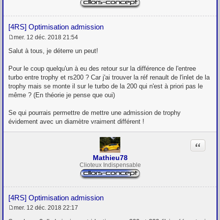
[4RS] Optimisation admission
mer. 12 déc. 2018 21:54
M
e
Salut à tous, je déterre un peut!
s
s
Pour le coup quelqu'un à eu des retour sur la différence de l'entree
a
g
turbo entre trophy et rs200 ? Car j'ai trouver la réf renault de l'inlet de la
e
trophy mais se monte il sur le turbo de la 200 qui n'est à priori pas le
même ? (En théorie je pense que oui)
Se qui pourrais permettre de mettre une admission de trophy
évidement avec un diamètre vraiment différent !
Citation
Mathieu78
Clioteux Indispensable
[4RS] Optimisation admission
mer. 12 déc. 2018 22:17
M