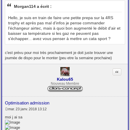
e
s
Morgan114 a écrit :
s
a
g
Hello, je suis en train de faire une petite prepa sur la 4RS
e
trophy et après pas mal d'infos je pense commander
l'échangeur airtec, mais à quoi bon augmenté le débit d'air et
baisser sa température si les gaz ne peuvent pas
s'échapper... avez vous penser à mettre un cata sport ?
c'est prévu pour moi très prochainement je doit juste trouver une
journée de dispo pour le monter (peu etre la semaine prochaine)
Citation
Kalou65
Nouveau Membre
Optimisation admission
mar. 23 janv. 2018 13:12
M
e
moi j ai sa
s
s
a