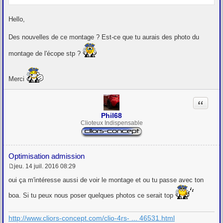
Hello,
Des nouvelles de ce montage ? Est-ce que tu aurais des photo du
montage de l'écope stp ?
Merci
Citation
Phil68
Clioteux Indispensable
Optimisation admission
jeu. 14 juil. 2016 08:29
M
e
oui ça m'intéresse aussi de voir le montage et ou tu passe avec ton
s
s
boa. Si tu peux nous poser quelques photos ce serait top
a
g
e
http://www.cliors-concept.com/clio-4rs- ... 46531.html