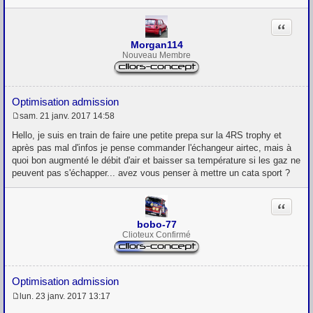
Citation
Morgan114
Nouveau Membre
Optimisation admission
sam. 21 janv. 2017 14:58
M
e
Hello, je suis en train de faire une petite prepa sur la 4RS trophy et
s
après pas mal d'infos je pense commander l'échangeur airtec, mais à
s
quoi bon augmenté le débit d'air et baisser sa température si les gaz ne
a
g
peuvent pas s'échapper... avez vous penser à mettre un cata sport ?
e
Citation
bobo-77
Clioteux Confirmé
Optimisation admission
lun. 23 janv. 2017 13:17
M