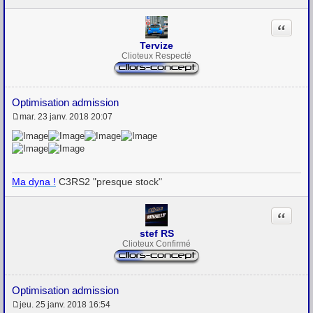
g
e
Citation
Tervize
Clioteux Respecté
Optimisation admission
mar. 23 janv. 2018 20:07
M
e
s
s
a
g
Ma dyna !
C3RS2 "presque stock"
e
Citation
stef RS
Clioteux Confirmé
Optimisation admission
jeu. 25 janv. 2018 16:54
M