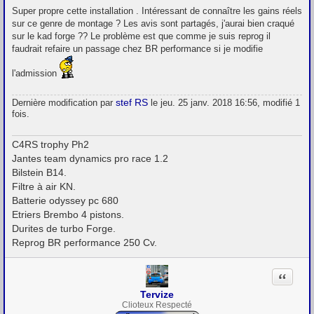
e
Super propre cette installation . Intéressant de connaître les gains réels
s
sur ce genre de montage ? Les avis sont partagés, j'aurai bien craqué
s
sur le kad forge ?? Le problème est que comme je suis reprog il
a
g
faudrait refaire un passage chez BR performance si je modifie
e
l'admission
stef RS
Dernière modification par
le jeu. 25 janv. 2018 16:56, modifié 1
fois.
C4RS trophy Ph2
Jantes team dynamics pro race 1.2
Bilstein B14.
Filtre à air KN.
Batterie odyssey pc 680
Etriers Brembo 4 pistons.
Durites de turbo Forge.
Reprog BR performance 250 Cv.
Citation
Tervize
Clioteux Respecté