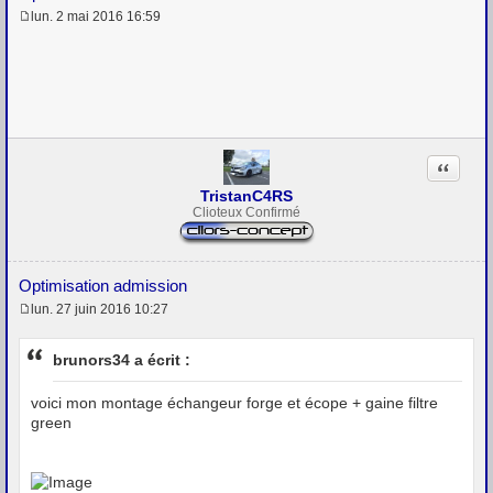
lun. 2 mai 2016 16:59
M
e
s
s
a
g
e
Citation
TristanC4RS
Clioteux Confirmé
Optimisation admission
lun. 27 juin 2016 10:27
M
e
s
brunors34 a écrit :
s
a
g
voici mon montage échangeur forge et écope + gaine filtre
e
green