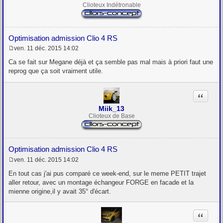
Clioteux Indétronable
Optimisation admission Clio 4 RS
ven. 11 déc. 2015 14:02
M
e
Ca se fait sur Megane déjà et ça semble pas mal mais à priori faut une
s
reprog que ça soit vraiment utile.
s
a
g
Citation
e
Miik_13
Clioteux de Base
Optimisation admission Clio 4 RS
ven. 11 déc. 2015 14:02
M
e
En tout cas j'ai pus comparé ce week-end, sur le meme PETIT trajet
s
aller retour, avec un montage échangeur FORGE en facade et la
s
mienne origine,il y avait 35° d'écart.
a
g
e
Citation