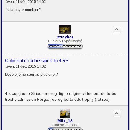
ven. 11 déc. 2015 14:02
M
e
Tu la payer combien?
s
s
a
g
Citation
e
strayker
Clioteux Expérimenté
Optimisation admission Clio 4 RS
ven. 11 déc. 2015 14:02
M
e
Désolé je ne saurais plus dire :/
s
s
a
g
4rs cup jaune Sirius , reprog, ligne origine vidée,entrée turbo
e
trophy,admission Forge, reprog boîte edc trophy (retirée)
Citation
Miik_13
Clioteux de Base