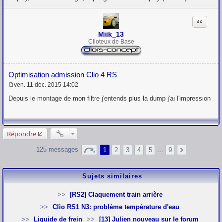
Citation
Miik_13
Clioteux de Base
Optimisation admission Clio 4 RS
ven. 11 déc. 2015 14:02
M
e
Depuis le montage de mon filtre j'entends plus la dump j'ai l'impression
s
s
a
g
e
Répondre
125 messages
1
2
3
4
5
…
9
Sujets similaires
[RS2] Claquement train arrière
Clio RS1 N3: problème température d'eau
Liquide de frein
[13] Julien nouveau sur le forum