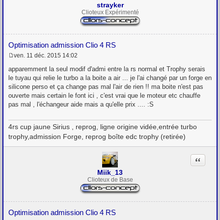
strayker
Clioteux Expérimenté
Optimisation admission Clio 4 RS
ven. 11 déc. 2015 14:02
M
e
apparemment la seul modif d'admi entre la rs normal et Trophy serais
s
le tuyau qui relie le turbo a la boite a air ... je l'ai changé par un forge en
s
silicone perso et ça change pas mal l'air de rien !! ma boite n'est pas
a
g
ouverte mais certain le font ici , c'est vrai que le moteur etc chauffe
e
pas mal , l'échangeur aide mais a qu'elle prix .... :S
4rs cup jaune Sirius , reprog, ligne origine vidée,entrée turbo
trophy,admission Forge, reprog boîte edc trophy (retirée)
Citation
Miik_13
Clioteux de Base
Optimisation admission Clio 4 RS