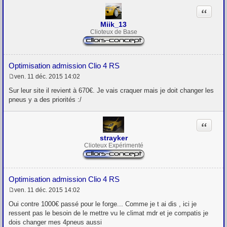
Citation
Miik_13
Clioteux de Base
Optimisation admission Clio 4 RS
ven. 11 déc. 2015 14:02
M
e
Sur leur site il revient à 670€. Je vais craquer mais je doit changer les
s
pneus y a des priorités :/
s
a
g
Citation
e
strayker
Clioteux Expérimenté
Optimisation admission Clio 4 RS
ven. 11 déc. 2015 14:02
M
e
Oui contre 1000€ passé pour le forge... Comme je t ai dis , ici je
s
ressent pas le besoin de le mettre vu le climat mdr et je compatis je
s
dois changer mes 4pneus aussi
a