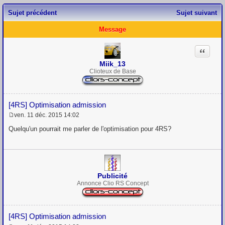
Sujet précédent
Sujet suivant
Message
Citation
Miik_13
Clioteux de Base
[4RS] Optimisation admission
ven. 11 déc. 2015 14:02
M
e
Quelqu'un pourrait me parler de l'optimisation pour 4RS?
s
s
a
g
e
Publicité
Annonce Clio RS Concept
[4RS] Optimisation admission