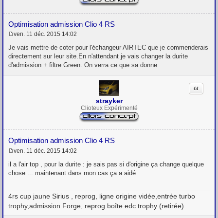
Optimisation admission Clio 4 RS
ven. 11 déc. 2015 14:02
M
e
Je vais mettre de coter pour l'échangeur AIRTEC que je commenderais
s
directement sur leur site.En n'attendant je vais changer la durite
s
d'admission + filtre Green. On verra ce que sa donne
a
g
e
Citation
strayker
Clioteux Expérimenté
Optimisation admission Clio 4 RS
ven. 11 déc. 2015 14:02
M
e
il a l'air top , pour la durite : je sais pas si d'origine ça change quelque
s
chose ... maintenant dans mon cas ça a aidé
s
a
g
4rs cup jaune Sirius , reprog, ligne origine vidée,entrée turbo
e
trophy,admission Forge, reprog boîte edc trophy (retirée)