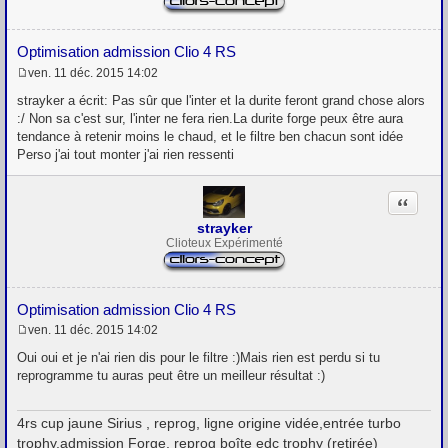
Optimisation admission Clio 4 RS
ven. 11 déc. 2015 14:02
M
e
strayker a écrit: Pas sûr que l'inter et la durite feront grand chose alors
s
:/ Non sa c'est sur, l'inter ne fera rien.La durite forge peux être aura
s
tendance à retenir moins le chaud, et le filtre ben chacun sont idée
a
g
Perso j'ai tout monter j'ai rien ressenti
e
Citation
strayker
Clioteux Expérimenté
Optimisation admission Clio 4 RS
ven. 11 déc. 2015 14:02
M
e
Oui oui et je n'ai rien dis pour le filtre :)Mais rien est perdu si tu
s
reprogramme tu auras peut être un meilleur résultat :)
s
a
g
4rs cup jaune Sirius , reprog, ligne origine vidée,entrée turbo
e
trophy,admission Forge, reprog boîte edc trophy (retirée)