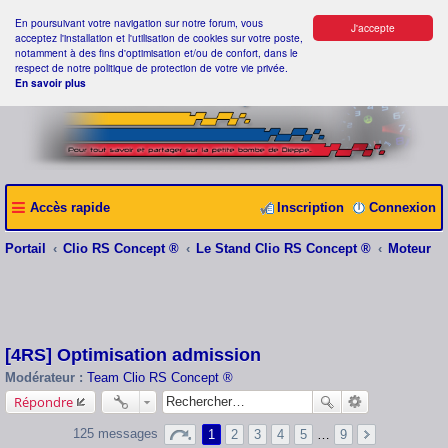
En poursuivant votre navigation sur notre forum, vous
J'accepte
acceptez l'installation et l'utilisation de cookies sur votre poste,
notamment à des fins d'optimisation et/ou de confort, dans le
respect de notre politique de protection de votre vie privée.
En savoir plus
Accès rapide
Inscription
Connexion
Portail
Clio RS Concept ®
Le Stand Clio RS Concept ®
Moteur
[4RS] Optimisation admission
Modérateur :
Team Clio RS Concept ®
Répondre
125 messages
1
2
3
4
5
…
9