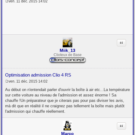
ven. 11 déc. 2015 14:02
M
e
s
s
a
g
e
Citation
Miik_13
Clioteux de Base
Optimisation admission Clio 4 RS
ven. 11 déc. 2015 14:02
M
e
Au début on n'entendait parler d'ouvrir la boîte à air etc...La température
s
sur cette voiture au niveau de l'admission et assez énorme ! Sa
s
chauffe !Un préparateur que je citerais pas pour pas diviser les avis,
a
g
mà dit que en réalité il ne craignez pas tellement la boîte mais plutôt
e
l'admission qui chauffe réellement.
Citation
Marco