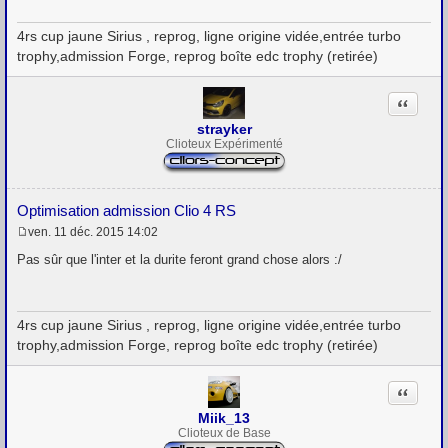
g
e
4rs cup jaune Sirius , reprog, ligne origine vidée,entrée turbo
trophy,admission Forge, reprog boîte edc trophy (retirée)
Citation
strayker
Clioteux Expérimenté
Optimisation admission Clio 4 RS
ven. 11 déc. 2015 14:02
M
e
Pas sûr que l'inter et la durite feront grand chose alors :/
s
s
a
g
4rs cup jaune Sirius , reprog, ligne origine vidée,entrée turbo
e
trophy,admission Forge, reprog boîte edc trophy (retirée)
Citation
Miik_13
Clioteux de Base