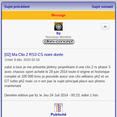
Sujet précédent
Sujet suivant
Message
Citation
ltz
Nouveau Membre
[02] Ma Clio 2 RS3 CS noire dorée
mer. 9 déc. 2015 02:16
M
e
salut a tous je me présente jérémy propriétaire d une clio 2 rs phase 3
s
avec chassis sport acheté le 29 juin 2014 toute d origine et historique
s
complet et 100 000 kms je posséde aussi une clio williams ph2 et un
a
g
GT turbo ph2 mais ce n est pas le sujet principal place aux photos
e
maintenant
Dernière édition par ltz le Jeu 24 Juil 2014 - 00:23; édité 1 fois
Publicité