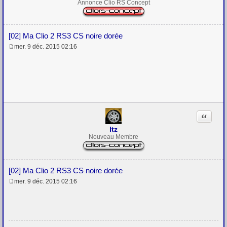
Annonce Clio RS Concept
[02] Ma Clio 2 RS3 CS noire dorée
mer. 9 déc. 2015 02:16
M
e
s
s
a
g
e
Citation
ltz
Nouveau Membre
[02] Ma Clio 2 RS3 CS noire dorée
mer. 9 déc. 2015 02:16
M
e
s
s
a
g