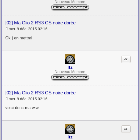
Nouveau Membre
[02] Ma Clio 2 RS3 CS noire dorée
mer. 9 déc. 2015 02:16
M
e
Ok j en mettrai
s
s
a
g
Citation
e
ltz
Nouveau Membre
[02] Ma Clio 2 RS3 CS noire dorée
mer. 9 déc. 2015 02:16
M
e
voici donc ma wiwi
s
s
a
g
Citation
e
ltz