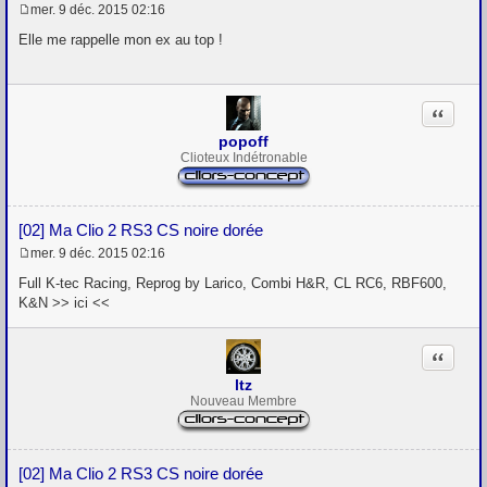
mer. 9 déc. 2015 02:16
M
e
Elle me rappelle mon ex au top !
s
s
a
g
Citation
e
popoff
Clioteux Indétronable
[02] Ma Clio 2 RS3 CS noire dorée
mer. 9 déc. 2015 02:16
M
e
Full K-tec Racing, Reprog by Larico, Combi H&R, CL RC6, RBF600,
s
K&N >> ici <<
s
a
g
Citation
e
ltz
Nouveau Membre
[02] Ma Clio 2 RS3 CS noire dorée