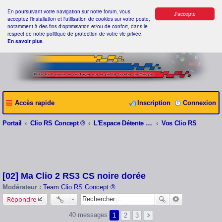
En poursuivant votre navigation sur notre forum, vous
J'accepte
acceptez l'installation et l'utilisation de cookies sur votre poste,
notamment à des fins d'optimisation et/ou de confort, dans le
respect de notre politique de protection de votre vie privée.
En savoir plus
Accès rapide
Inscription
Connexion
Portail
Clio RS Concept ®
L'Espace Détente Clio RS Concept ®
Vos Clio RS
[02] Ma Clio 2 RS3 CS noire dorée
Modérateur :
Team Clio RS Concept ®
Répondre
40 messages
1
2
3