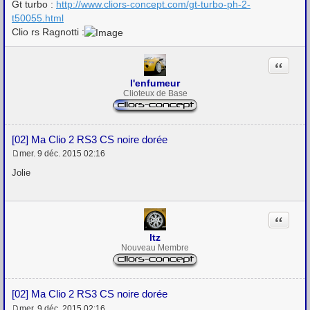
Gt turbo :
http://www.cliors-concept.com/gt-turbo-ph-2-
e
t50055.html
Clio rs Ragnotti :
Citation
l'enfumeur
Clioteux de Base
[02] Ma Clio 2 RS3 CS noire dorée
mer. 9 déc. 2015 02:16
M
e
Jolie
s
s
a
g
Citation
e
ltz
Nouveau Membre
[02] Ma Clio 2 RS3 CS noire dorée
mer. 9 déc. 2015 02:16