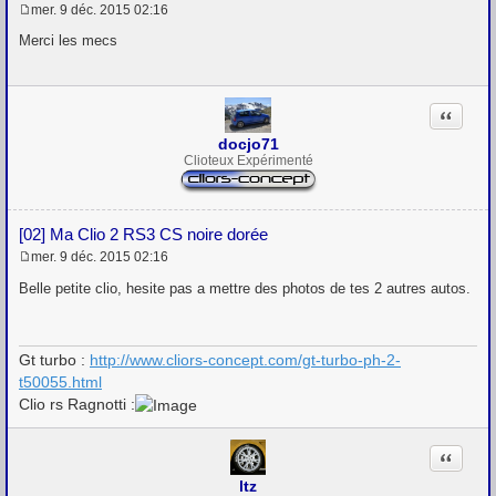
mer. 9 déc. 2015 02:16
M
e
Merci les mecs
s
s
a
g
Citation
e
docjo71
Clioteux Expérimenté
[02] Ma Clio 2 RS3 CS noire dorée
mer. 9 déc. 2015 02:16
M
e
Belle petite clio, hesite pas a mettre des photos de tes 2 autres autos.
s
s
a
g
Gt turbo :
http://www.cliors-concept.com/gt-turbo-ph-2-
e
t50055.html
Clio rs Ragnotti :
Citation
ltz