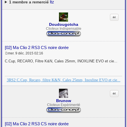
e
ltz
1
membre a remercié
Citation
Doudougotcha
Clioteux Indispensable
[02] Ma Clio 2 RS3 CS noire dorée
mer. 9 déc. 2015 02:16
M
e
C.Cup, RECARO, Filtre K&N, Cales 25mm, INOXLINE EVO et cie...
s
s
a
g
3RS2 C.Cup, Recaro, filtre K&N, Cales 25mm, Inoxline EVO et cie...
e
Citation
Brunow
Clioteux Expérimenté
[02] Ma Clio 2 RS3 CS noire dorée