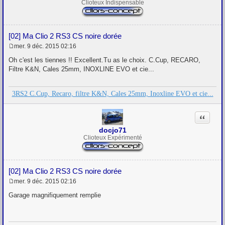
Clioteux Indispensable
[02] Ma Clio 2 RS3 CS noire dorée
mer. 9 déc. 2015 02:16
M
e
Oh c'est les tiennes !! Excellent.Tu as le choix. C.Cup, RECARO,
s
Filtre K&N, Cales 25mm, INOXLINE EVO et cie...
s
a
g
3RS2 C.Cup, Recaro, filtre K&N, Cales 25mm, Inoxline EVO et cie...
e
Citation
docjo71
Clioteux Expérimenté
[02] Ma Clio 2 RS3 CS noire dorée
mer. 9 déc. 2015 02:16
M
e
Garage magnifiquement remplie
s
s
a
g