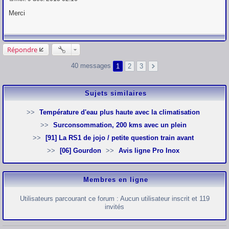
M
e
Merci
s
s
a
g
e
Répondre
40 messages
1
2
3
Sujets similaires
Température d'eau plus haute avec la climatisation
Surconsommation, 200 kms avec un plein
[91] La RS1 de jojo / petite question train avant
[06] Gourdon
Avis ligne Pro Inox
Membres en ligne
Utilisateurs parcourant ce forum : Aucun utilisateur inscrit et 119
invités