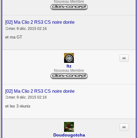
Nouveau Membre
[02] Ma Clio 2 RS3 CS noire dorée
mer. 9 déc. 2015 02:16
M
e
et ma GT
s
s
a
g
Citation
e
ltz
Nouveau Membre
[02] Ma Clio 2 RS3 CS noire dorée
mer. 9 déc. 2015 02:16
M
e
et les 3 réunis
s
s
a
g
Citation
e
Doudougotcha