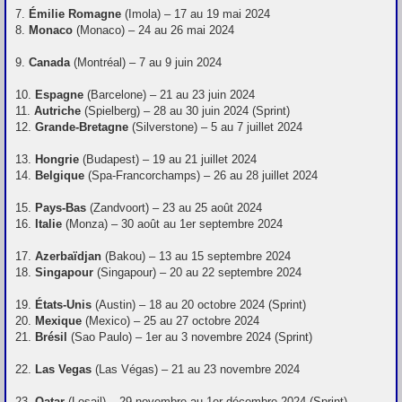
7.
Émilie Romagne
(Imola) – 17 au 19 mai 2024
8.
Monaco
(Monaco) – 24 au 26 mai 2024
9.
Canada
(Montréal) – 7 au 9 juin 2024
10.
Espagne
(Barcelone) – 21 au 23 juin 2024
11.
Autriche
(Spielberg) – 28 au 30 juin 2024 (Sprint)
12.
Grande-Bretagne
(Silverstone) – 5 au 7 juillet 2024
13.
Hongrie
(Budapest) – 19 au 21 juillet 2024
14.
Belgique
(Spa-Francorchamps) – 26 au 28 juillet 2024
15.
Pays-Bas
(Zandvoort) – 23 au 25 août 2024
16.
Italie
(Monza) – 30 août au 1er septembre 2024
17.
Azerbaïdjan
(Bakou) – 13 au 15 septembre 2024
18.
Singapour
(Singapour) – 20 au 22 septembre 2024
19.
États-Unis
(Austin) – 18 au 20 octobre 2024 (Sprint)
20.
Mexique
(Mexico) – 25 au 27 octobre 2024
21.
Brésil
(Sao Paulo) – 1er au 3 novembre 2024 (Sprint)
22.
Las Vegas
(Las Végas) – 21 au 23 novembre 2024
23.
Qatar
(Losail) – 29 novembre au 1er décembre 2024 (Sprint)