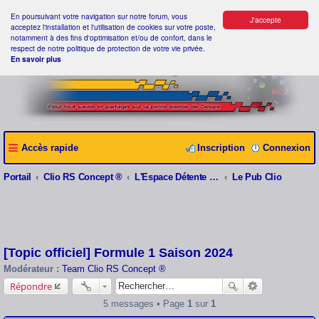
En poursuivant votre navigation sur notre forum, vous
J'accepte
acceptez l'installation et l'utilisation de cookies sur votre poste,
notamment à des fins d'optimisation et/ou de confort, dans le
respect de notre politique de protection de votre vie privée.
En savoir plus
Accès rapide
Inscription
Connexion
Portail
Clio RS Concept ®
L'Espace Détente Clio RS Concept ®
Le Pub Clio
[Topic officiel] Formule 1 Saison 2024
Modérateur :
Team Clio RS Concept ®
Répondre
5 messages • Page
1
sur
1