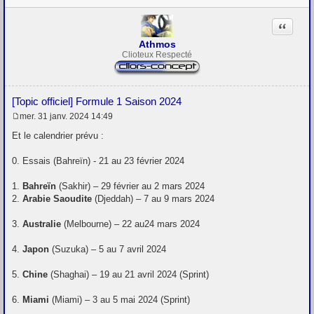
Citation
Athmos
Clioteux Respecté
[Topic officiel] Formule 1 Saison 2024
mer. 31 janv. 2024 14:49
M
e
Et le calendrier prévu :
s
s
0. Essais (Bahreïn) - 21 au 23 février 2024
a
g
e
1.
Bahreïn
(Sakhir) – 29 février au 2 mars 2024
2.
Arabie Saoudite
(Djeddah) – 7 au 9 mars 2024
3.
Australie
(Melbourne) – 22 au24 mars 2024
4.
Japon
(Suzuka) – 5 au 7 avril 2024
5.
Chine
(Shaghai) – 19 au 21 avril 2024 (Sprint)
6.
Miami
(Miami) – 3 au 5 mai 2024 (Sprint)