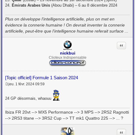
24.
Émirats Arabes Unis
(Abou Dhabi) – 6 au 8 décembre 2024
Plus on développe l'intelligence artificielle, plus on met en
évidence la connerie humaine ! On devrait inventer la connerie
artificielle, peut-être que l'intelligence humaine referait surface ...
Citation
nickbui
Clioteux Indispensable
[Topic officiel] Formule 1 Saison 2024
jeu. 1 févr. 2024 09:59
M
e
s
24 GP désormais, whaouu
s
a
g
Ibiza FR 20vt --> MX5 Performance --> 3 MPS --> 2RS2 Ragnotti
e
--> 2RS3 titane --> 3RS2 Cup --> TT mk1 Quattro 225 --> ... ?
Citation