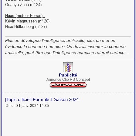
Guanyu Zhou (n° 24)
Haas
(moteur Ferrari) :
Kévin Magnussen (n° 20)
Nico Hülkenberg (n° 27)
Plus on développe l'intelligence artificielle, plus on met en
évidence la connerie humaine ! On devrait inventer la connerie
artificielle, peut-être que l'intelligence humaine referait surface ...
Publicité
Annonce Clio RS Concept
[Topic officiel] Formule 1 Saison 2024
mer. 31 janv. 2024 14:35
M
e
s
s
a
g
e