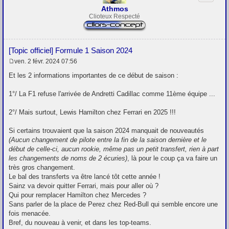
Athmos
Clioteux Respecté
[Topic officiel] Formule 1 Saison 2024
ven. 2 févr. 2024 07:56
M
e
Et les 2 informations importantes de ce début de saison :
s
s
1°/ La F1 refuse l'arrivée de Andretti Cadillac comme 11ème équipe ...
a
g
e
2°/ Mais surtout, Lewis Hamilton chez Ferrari en 2025 !!!
Si certains trouvaient que la saison 2024 manquait de nouveautés
(Aucun changement de pilote entre la fin de la saison dernière et le
début de celle-ci, aucun rookie, même pas un petit transfert, rien à part
les changements de noms de 2 écuries)
, là pour le coup ça va faire un
très gros changement.
Le bal des transferts va être lancé tôt cette année !
Sainz va devoir quitter Ferrari, mais pour aller où ?
Qui pour remplacer Hamilton chez Mercedes ?
Sans parler de la place de Perez chez Red-Bull qui semble encore une
fois menacée.
Bref, du nouveau à venir, et dans les top-teams.