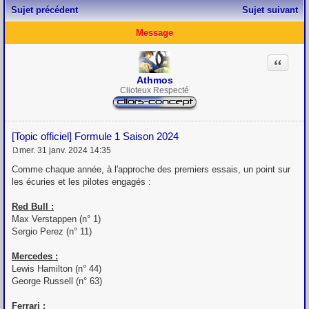
Sujet précédent
Sujet suivant
Message
Citation
Athmos
Clioteux Respecté
[Topic officiel] Formule 1 Saison 2024
mer. 31 janv. 2024 14:35
M
e
Comme chaque année, à l'approche des premiers essais, un point sur
s
les écuries et les pilotes engagés :
s
a
g
Red Bull :
e
Max Verstappen (n° 1)
Sergio Perez (n° 11)
Mercedes :
Lewis Hamilton (n° 44)
George Russell (n° 63)
Ferrari :