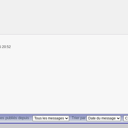
5 20:52
es publiés depuis :
Trier par