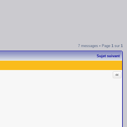
7 messages • Page
1
sur
1
Sujet suivant
Citati