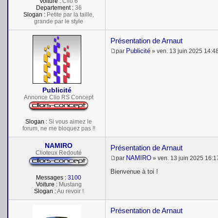
Voiture :
Clio 6
Departement :
36
Slogan :
Petite par la taille,
grande par le style
Présentation de Arnaut
Publicité
par
»
ven. 13 juin 2025 14:4
M
e
s
s
a
Publicité
g
e
Annonce Clio RS Concept
Slogan :
Si vous aimez le
forum, ne me bloquez pas !!
NAMIRO
Présentation de Arnaut
Clioteux Redouté
NAMIRO
par
»
ven. 13 juin 2025 16:1
M
e
Bienvenue à toi !
s
Messages :
3100
s
Voiture :
Mustang
a
Slogan :
Au revoir !
g
e
Présentation de Arnaut