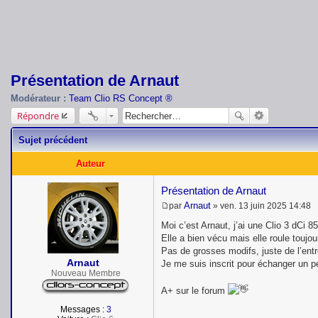
Présentation de Arnaut
Modérateur :
Team Clio RS Concept ®
Répondre
Sujet précédent
Auteur
Présentation de Arnaut
Arnaut
par
»
ven. 13 juin 2025 14:48
M
e
Moi c’est Arnaut, j’ai une Clio 3 dCi 8
s
Elle a bien vécu mais elle roule toujou
s
Pas de grosses modifs, juste de l’entre
a
Arnaut
g
Je me suis inscrit pour échanger un pe
e
Nouveau Membre
A+ sur le forum
Messages :
3