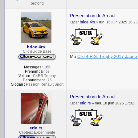
profond
Présentation de Arnaut
brice.4rs
par
»
lun. 16 juin 2025 16:23
M
e
s
s
a
brice.4rs
g
e
Clioteux de Base
Ma
Clio 4 R.S. Trophy 2017 Jaune 
Messages :
166
Prénom :
Brice
Voiture :
C4RS Trophy
Departement :
76
Slogan :
Passion Renault Sport
Présentation de Arnaut
eric rs
par
»
mer. 18 juin 2025 17:32
M
e
s
s
a
eric rs
g
e
Clioteux Expérimenté