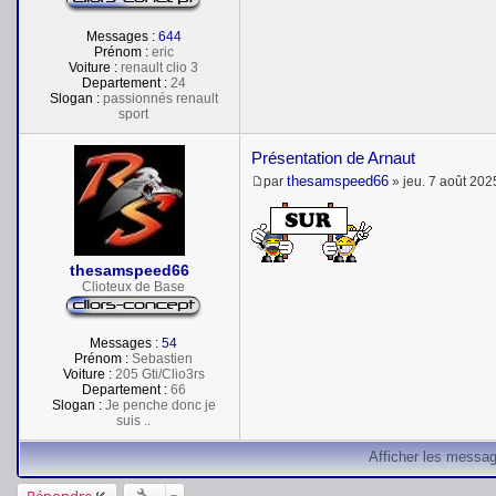
Messages :
644
Prénom :
eric
Voiture :
renault clio 3
Departement :
24
Slogan :
passionnés renault
sport
Présentation de Arnaut
thesamspeed66
par
»
jeu. 7 août 202
M
e
s
s
a
thesamspeed66
g
e
Clioteux de Base
Messages :
54
Prénom :
Sebastien
Voiture :
205 Gti/Clio3rs
Departement :
66
Slogan :
Je penche donc je
suis ..
Afficher les messag