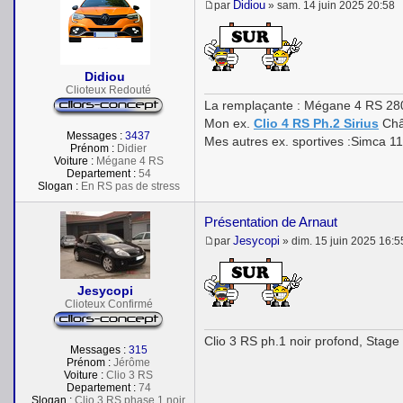
Didiou
par
»
sam. 14 juin 2025 20:58
M
e
s
s
a
Didiou
g
Clioteux Redouté
e
La remplaçante : Mégane 4 RS 28
Mon ex.
Clio 4 RS Ph.2 Sirius
Châ
Messages :
3437
Mes autres ex. sportives :Simca 1
Prénom :
Didier
Voiture :
Mégane 4 RS
Departement :
54
Slogan :
En RS pas de stress
Présentation de Arnaut
Jesycopi
par
»
dim. 15 juin 2025 16:5
M
e
s
s
Jesycopi
a
Clioteux Confirmé
g
e
Clio 3 RS ph.1 noir profond, Stage
Messages :
315
Prénom :
Jérôme
Voiture :
Clio 3 RS
Departement :
74
Slogan :
Clio 3 RS phase 1 noir