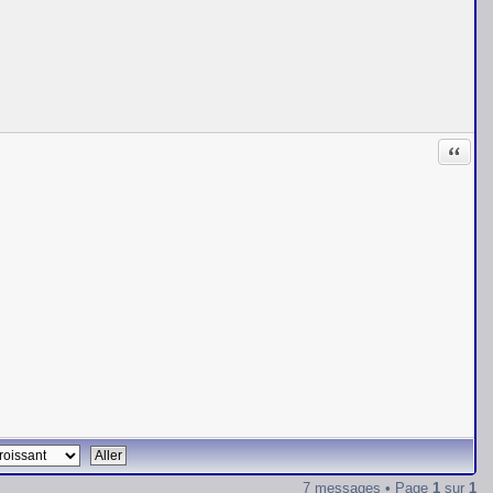
Citati
7 messages • Page
1
sur
1