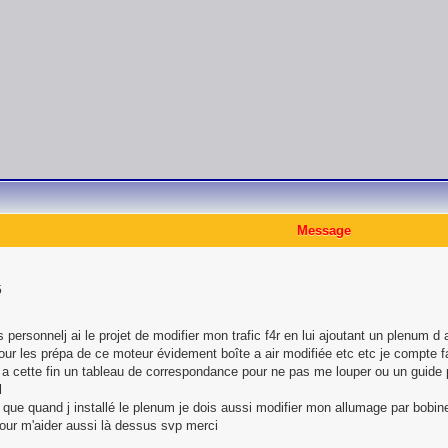
Message
5
 personnelj ai le projet de modifier mon trafic f4r en lui ajoutant un plenum d 
ur les prépa de ce moteur évidement boîte a air modifiée etc etc je compte fai
e a cette fin un tableau de correspondance pour ne pas me louper ou un guide
l
r que quand j installé le plenum je dois aussi modifier mon allumage par bobin
our m'aider aussi là dessus svp merci