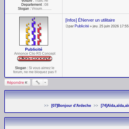
Voiture :
Trafic f4r
Departement :
08
Slogan :
Vroum...........
[Infos] ÉNerver un utilitaire
Publicité
par
»
jeu. 25 juin 2026 17:55
M
e
s
s
a
Publicité
g
e
Annonce Clio RS Concept
Slogan :
Si vous aimez le
forum, ne me bloquez pas !!
Répondre
[07]Bonjour d'Ardeche
[74]Aïda,aïda,a