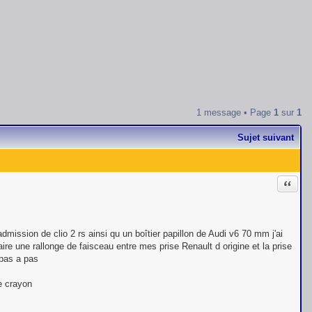
1 message • Page
1
sur
1
Sujet suivant
Citati
admission de clio 2 rs ainsi qu un boîtier papillon de Audi v6 70 mm j'ai
re une rallonge de faisceau entre mes prise Renault d origine et la prise
 pas a pas
e crayon