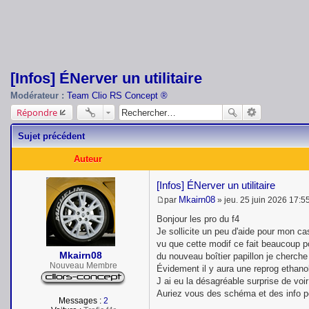
[Infos] ÉNerver un utilitaire
Modérateur :
Team Clio RS Concept ®
Répondre
Sujet précédent
Auteur
[Infos] ÉNerver un utilitaire
Mkairn08
par
»
jeu. 25 juin 2026 17:5
M
e
Bonjour les pro du f4
s
Je sollicite un peu d'aide pour mon cas
s
vu que cette modif ce fait beaucoup po
a
Mkairn08
g
du nouveau boîtier papillon je cherch
e
Nouveau Membre
Évidement il y aura une reprog ethano
J ai eu la désagréable surprise de voi
Auriez vous des schéma et des info p
Messages :
2