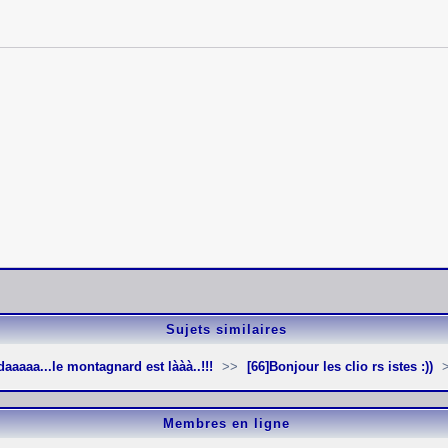
Sujets similaires
ïdaaaaa...le montagnard est lààà..!!!
[66]Bonjour les clio rs istes :))
Membres en ligne