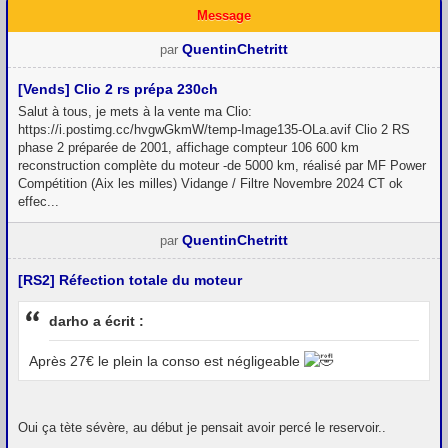
Message
QuentinChetritt
par
[Vends] Clio 2 rs prépa 230ch
Salut à tous, je mets à la vente ma Clio:
https://i.postimg.cc/hvgwGkmW/temp-Image135-OLa.avif Clio 2 RS
phase 2 préparée de 2001, affichage compteur 106 600 km
reconstruction complète du moteur -de 5000 km, réalisé par MF Power
Compétition (Aix les milles) Vidange / Filtre Novembre 2024 CT ok
effec...
QuentinChetritt
par
[RS2] Réfection totale du moteur
darho a écrit :
Après 27€ le plein la conso est négligeable
Oui ça tète sévère, au début je pensait avoir percé le reservoir..