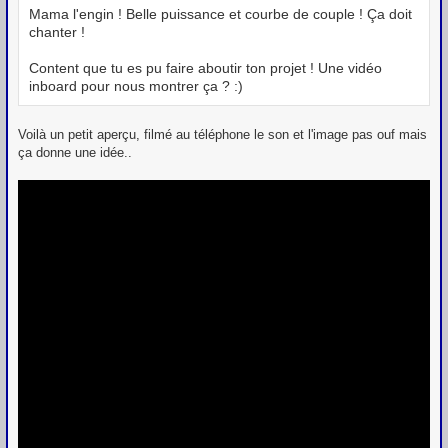
Mama l'engin ! Belle puissance et courbe de couple ! Ça doit
chanter !
Content que tu es pu faire aboutir ton projet ! Une vidéo
inboard pour nous montrer ça ? :)
Voilà un petit aperçu, filmé au téléphone le son et l'image pas ouf mais
ça donne une idée..