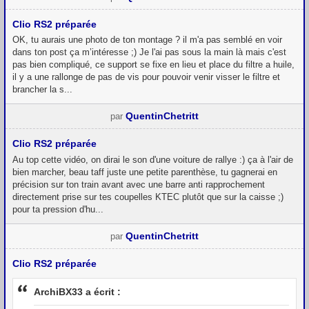
Clio RS2 préparée
OK, tu aurais une photo de ton montage ? il m'a pas semblé en voir
dans ton post ça m’intéresse ;) Je l'ai pas sous la main là mais c'est
pas bien compliqué, ce support se fixe en lieu et place du filtre a huile,
il y a une rallonge de pas de vis pour pouvoir venir visser le filtre et
brancher la s...
QuentinChetritt
par
Clio RS2 préparée
Au top cette vidéo, on dirai le son d'une voiture de rallye :) ça à l'air de
bien marcher, beau taff juste une petite parenthèse, tu gagnerai en
précision sur ton train avant avec une barre anti rapprochement
directement prise sur tes coupelles KTEC plutôt que sur la caisse ;)
pour ta pression d'hu...
QuentinChetritt
par
Clio RS2 préparée
ArchiBX33 a écrit :