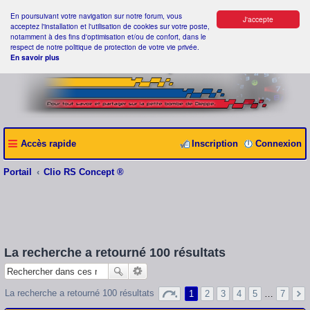
En poursuivant votre navigation sur notre forum, vous
J'accepte
acceptez l'installation et l'utilisation de cookies sur votre poste,
notamment à des fins d'optimisation et/ou de confort, dans le
respect de notre politique de protection de votre vie privée.
En savoir plus
Accès rapide
Inscription
Connexion
Portail
Clio RS Concept ®
La recherche a retourné 100 résultats
La recherche a retourné 100 résultats
1
2
3
4
5
…
7