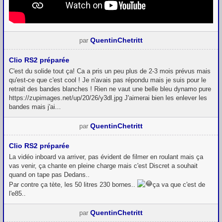
QuentinChetritt
par
Clio RS2 préparée
C'est du solide tout ça! Ca a pris un peu plus de 2-3 mois prévus mais
qu'est-ce que c'est cool ! Je n'avais pas répondu mais je suis pour le
retrait des bandes blanches ! Rien ne vaut une belle bleu dynamo pure
https://zupimages.net/up/20/26/y3dl.jpg J'aimerai bien les enlever les
bandes mais j'ai...
QuentinChetritt
par
Clio RS2 préparée
La vidéo inboard va arriver, pas évident de filmer en roulant mais ça
vas venir, ça chante en pleine charge mais c'est Discret a souhait
quand on tape pas Dedans..
Par contre ça tète, les 50 litres 230 bornes..
ça va que c'est de
l'e85..
QuentinChetritt
par