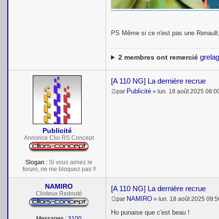
PS Même si ce n'est pas une Renault, e
grelag
2
membres ont remercié
[A 110 NG] La dernière recrue
Publicité
par
»
lun. 18 août 2025 08:0
M
e
s
s
a
Publicité
g
e
Annonce Clio RS Concept
Slogan :
Si vous aimez le
forum, ne me bloquez pas !!
NAMIRO
[A 110 NG] La dernière recrue
Clioteux Redouté
NAMIRO
par
»
lun. 18 août 2025 09:5
M
e
Ho punaise que c'est beau !
s
Messages :
3100