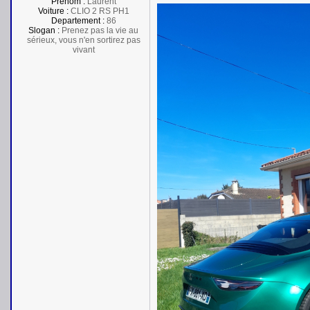
Prénom :
Laurent
Voiture :
CLIO 2 RS PH1
Departement :
86
Slogan :
Prenez pas la vie au
sérieux, vous n'en sortirez pas
vivant