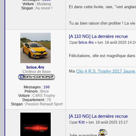
s
Voiture :
Mustang
Et dans cette livrée, rare, "vert angl
a
Slogan :
Au revoir !
g
e
Tu as bien raison d'en profiter ! La vi
[A 110 NG] La dernière recrue
brice.4rs
par
»
lun. 18 août 2025 14:2
M
e
s
Félicitations, elle est magnifique dans
s
a
brice.4rs
g
Ma
Clio 4 R.S. Trophy 2017 Jaune 
e
Clioteux de Base
Messages :
166
Prénom :
Brice
Voiture :
C4RS Trophy
Departement :
76
Slogan :
Passion Renault Sport
[A 110 NG] La dernière recrue
Kitt
par
»
lun. 18 août 2025 15:17
M
e
s
Jolie acquisition