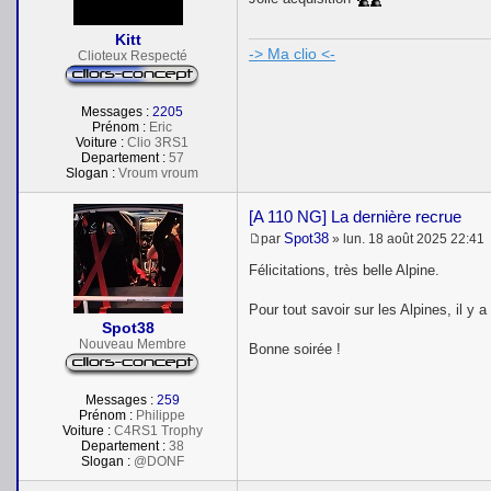
s
a
Kitt
g
-> Ma clio <-
e
Clioteux Respecté
Messages :
2205
Prénom :
Eric
Voiture :
Clio 3RS1
Departement :
57
Slogan :
Vroum vroum
[A 110 NG] La dernière recrue
Spot38
par
»
lun. 18 août 2025 22:41
M
e
Félicitations, très belle Alpine.
s
s
Pour tout savoir sur les Alpines, il y
a
Spot38
g
e
Nouveau Membre
Bonne soirée !
Messages :
259
Prénom :
Philippe
Voiture :
C4RS1 Trophy
Departement :
38
Slogan :
@DONF