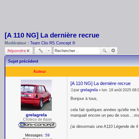
[A 110 NG] La dernière recrue
Modérateur :
Team Clio RS Concept ®
Répondre
Sujet précédent
Auteur
[A 110 NG] La dernière recrue
grelagrela
par
»
lun. 18 août 2025 08:
M
e
Bonjour à tous,
s
s
cela fait quelques années qu'elle me fa
a
grelagrela
g
manquait encore un peu de sous....mais 
e
Clioteux de Base
j'ai désormais une A110 Légende de 4 
Messages :
59