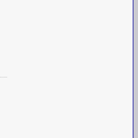
.....