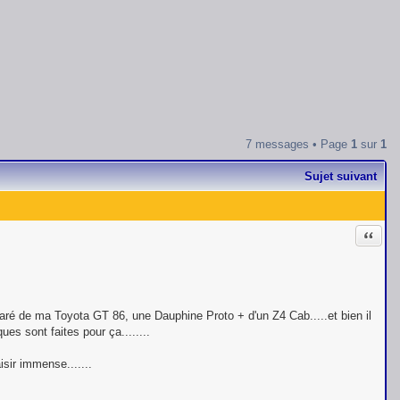
7 messages • Page
1
sur
1
Sujet suivant
Citati
séparé de ma Toyota GT 86, une Dauphine Proto + d'un Z4 Cab.....et bien il
es sont faites pour ça........
sir immense.......