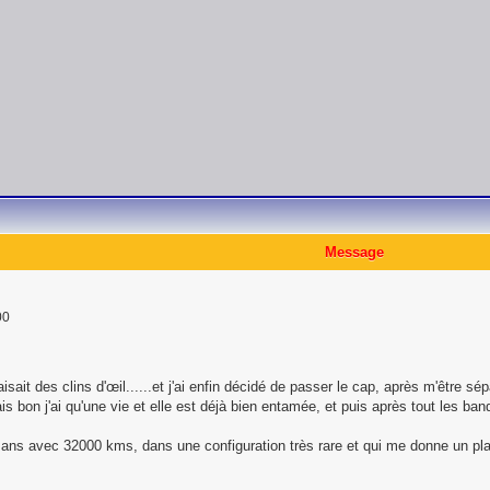
Message
00
isait des clins d'œil......et j'ai enfin décidé de passer le cap, après m'être 
bon j'ai qu'une vie et elle est déjà bien entamée, et puis après tout les banqu
ans avec 32000 kms, dans une configuration très rare et qui me donne un plai