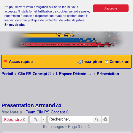
En poursuivant votre navigation sur notre forum, vous
J'accepte
acceptez l'installation et l'utilisation de cookies sur votre poste,
notamment à des fins d'optimisation et/ou de confort, dans le
respect de notre politique de protection de votre vie privée.
En savoir plus
Accès rapide
Inscription
Connexion
Portail
Clio RS Concept ®
L'Espace Détente Clio RS Concept ®
Présentation
Presentation Armand74
Modérateur :
Team Clio RS Concept ®
Répondre
8 messages • Page
1
sur
1