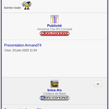
bonne route
Publicité
Annonce Clio RS Concept
Presentation Armand74
lun. 23 juin 2025 11:54
M
e
s
s
a
g
e
Citation
brice.4rs
Clioteux de Base