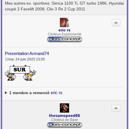
Mes autres ex. sportives :Simca 1100 Ti, GT turbo 1986, Hyundai
coupé 2 Facelift 2008, Clio 3 Rs 2 Cup 2011
Citation
eric rs
Clioteux Expérimenté
Presentation Armand74
mar. 24 juin 2025 23:05
M
e
s
s
a
g
e
eric rs
1
membre a remercié
Citation
thesamspeed66
Clioteux de Base