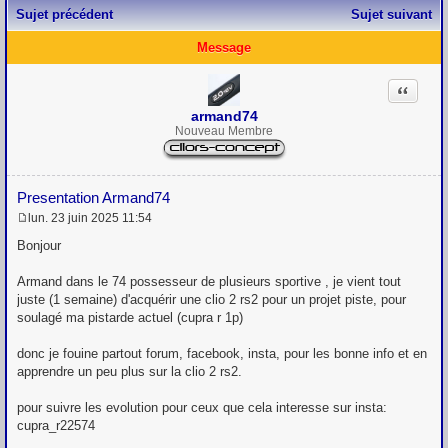
Sujet précédent
Sujet suivant
Message
Citation
armand74
Nouveau Membre
Presentation Armand74
lun. 23 juin 2025 11:54
M
e
Bonjour
s
s
Armand dans le 74 possesseur de plusieurs sportive , je vient tout
a
g
juste (1 semaine) d'acquérir une clio 2 rs2 pour un projet piste, pour
e
soulagé ma pistarde actuel (cupra r 1p)
donc je fouine partout forum, facebook, insta, pour les bonne info et en
apprendre un peu plus sur la clio 2 rs2.
pour suivre les evolution pour ceux que cela interesse sur insta:
cupra_r22574