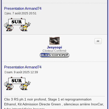
Presentation Armand74
jeu. 7 août 2025 20:51
M
e
s
s
a
g
e
Citation
Jesycopi
Clioteux Confirmé
Presentation Armand74
sam. 9 août 2025 12:39
M
e
s
s
a
g
e
Clio 3 RS ph.1 noir profond, Stage 1 et reprogrammation
Ethanol, Kit Admission Directe Green , silencieux arrière InoxCar,