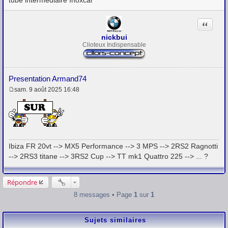
tube intermédiaire Inoxcar
Citation
nickbui
Clioteux Indispensable
Presentation Armand74
sam. 9 août 2025 16:48
M
e
s
s
a
g
e
Ibiza FR 20vt --> MX5 Performance --> 3 MPS --> 2RS2 Ragnotti
--> 2RS3 titane --> 3RS2 Cup --> TT mk1 Quattro 225 --> ... ?
Répondre
8 messages • Page
1
sur
1
Sujets similaires