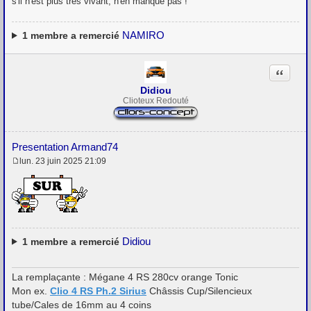
g
s'il n'est plus très vivant, n'en manque pas !
e
NAMIRO
1
membre a remercié
Citation
Didiou
Clioteux Redouté
Presentation Armand74
lun. 23 juin 2025 21:09
M
e
s
s
a
g
e
Didiou
1
membre a remercié
La remplaçante : Mégane 4 RS 280cv orange Tonic
Mon ex.
Clio 4 RS Ph.2 Sirius
Châssis Cup/Silencieux
tube/Cales de 16mm au 4 coins