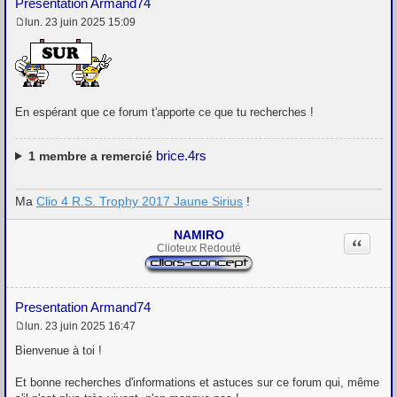
Presentation Armand74
lun. 23 juin 2025 15:09
M
e
s
s
a
g
e
En espérant que ce forum t'apporte ce que tu recherches !
brice.4rs
1
membre a remercié
Ma
Clio 4 R.S. Trophy 2017 Jaune Sirius
!
NAMIRO
Citation
Clioteux Redouté
Presentation Armand74
lun. 23 juin 2025 16:47
M
e
Bienvenue à toi !
s
s
Et bonne recherches d'informations et astuces sur ce forum qui, même
a