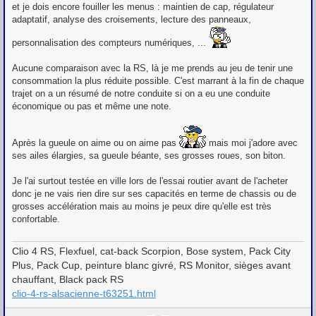
et je dois encore fouiller les menus : maintien de cap, régulateur
adaptatif, analyse des croisements, lecture des panneaux,
personnalisation des compteurs numériques, ...
Aucune comparaison avec la RS, là je me prends au jeu de tenir une
consommation la plus réduite possible. C'est marrant à la fin de chaque
trajet on a un résumé de notre conduite si on a eu une conduite
économique ou pas et même une note.
Après la gueule on aime ou on aime pas
mais moi j'adore avec
ses ailes élargies, sa gueule béante, ses grosses roues, son biton.
Je l'ai surtout testée en ville lors de l'essai routier avant de l'acheter
donc je ne vais rien dire sur ses capacités en terme de chassis ou de
grosses accélération mais au moins je peux dire qu'elle est très
confortable.
Clio 4 RS, Flexfuel, cat-back Scorpion, Bose system, Pack City
Plus, Pack Cup, peinture blanc givré, RS Monitor, sièges avant
chauffant, Black pack RS
clio-4-rs-alsacienne-t63251.html