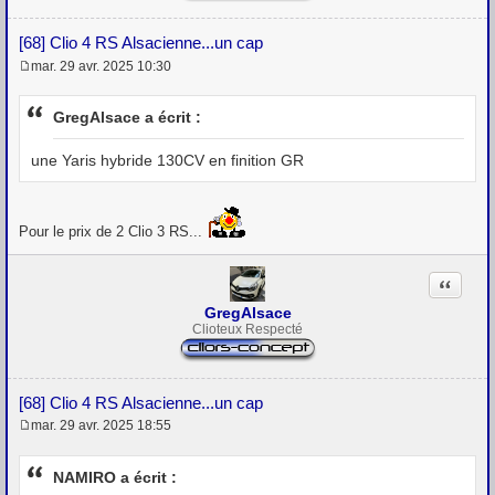
[68] Clio 4 RS Alsacienne...un cap
mar. 29 avr. 2025 10:30
M
e
s
GregAlsace a écrit :
s
a
g
une Yaris hybride 130CV en finition GR
e
Pour le prix de 2 Clio 3 RS...
Citation
GregAlsace
Clioteux Respecté
[68] Clio 4 RS Alsacienne...un cap
mar. 29 avr. 2025 18:55
M
e
s
NAMIRO a écrit :
s