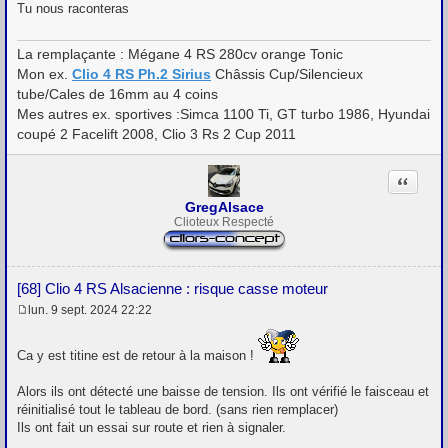
a
Tu nous raconteras
g
e
La remplaçante : Mégane 4 RS 280cv orange Tonic
Mon ex.
Clio 4 RS Ph.2 Sirius
Châssis Cup/Silencieux
tube/Cales de 16mm au 4 coins
Mes autres ex. sportives :Simca 1100 Ti, GT turbo 1986, Hyundai
coupé 2 Facelift 2008, Clio 3 Rs 2 Cup 2011
Citation
GregAlsace
Clioteux Respecté
[68] Clio 4 RS Alsacienne : risque casse moteur
lun. 9 sept. 2024 22:22
M
e
s
Ca y est titine est de retour à la maison !
s
a
g
Alors ils ont détecté une baisse de tension. Ils ont vérifié le faisceau et
e
réinitialisé tout le tableau de bord. (sans rien remplacer)
Ils ont fait un essai sur route et rien à signaler.