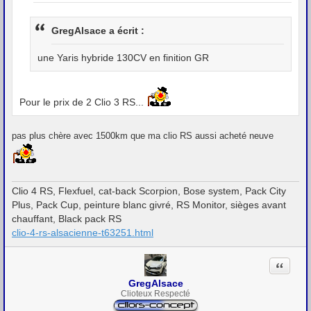
a
g
e
GregAlsace a écrit :
une Yaris hybride 130CV en finition GR
Pour le prix de 2 Clio 3 RS...
pas plus chère avec 1500km que ma clio RS aussi acheté neuve
Clio 4 RS, Flexfuel, cat-back Scorpion, Bose system, Pack City
Plus, Pack Cup, peinture blanc givré, RS Monitor, sièges avant
chauffant, Black pack RS
clio-4-rs-alsacienne-t63251.html
Citation
GregAlsace
Clioteux Respecté