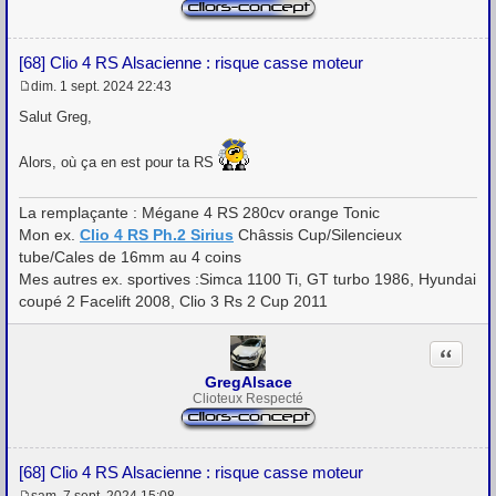
[68] Clio 4 RS Alsacienne : risque casse moteur
dim. 1 sept. 2024 22:43
M
e
Salut Greg,
s
s
a
Alors, où ça en est pour ta RS
g
e
La remplaçante : Mégane 4 RS 280cv orange Tonic
Mon ex.
Clio 4 RS Ph.2 Sirius
Châssis Cup/Silencieux
tube/Cales de 16mm au 4 coins
Mes autres ex. sportives :Simca 1100 Ti, GT turbo 1986, Hyundai
coupé 2 Facelift 2008, Clio 3 Rs 2 Cup 2011
Citation
GregAlsace
Clioteux Respecté
[68] Clio 4 RS Alsacienne : risque casse moteur
sam. 7 sept. 2024 15:08