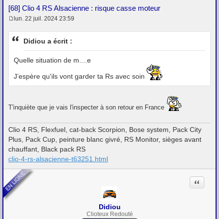
[68] Clio 4 RS Alsacienne : risque casse moteur
lun. 22 juil. 2024 23:59
M
e
s
Didiou a écrit :
s
a
g
Quelle situation de m....e
e
J’espère qu'ils vont garder ta Rs avec soin
T'inquiète que je vais l'inspecter à son retour en France
Clio 4 RS, Flexfuel, cat-back Scorpion, Bose system, Pack City
Plus, Pack Cup, peinture blanc givré, RS Monitor, sièges avant
chauffant, Black pack RS
clio-4-rs-alsacienne-t63251.html
Citation
Didiou
Clioteux Redouté