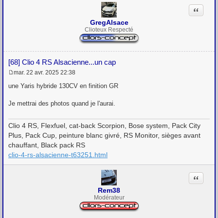
Citation
GregAlsace
Clioteux Respecté
[68] Clio 4 RS Alsacienne...un cap
mar. 22 avr. 2025 22:38
M
e
une Yaris hybride 130CV en finition GR
s
s
Je mettrai des photos quand je l'aurai.
a
g
e
Clio 4 RS, Flexfuel, cat-back Scorpion, Bose system, Pack City
Plus, Pack Cup, peinture blanc givré, RS Monitor, sièges avant
chauffant, Black pack RS
clio-4-rs-alsacienne-t63251.html
Citation
Rem38
Modérateur