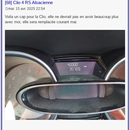
[68] Clio 4 RS Alsacienne
mar. 15 avr. 2025 22:54
M
e
Voila un cap pour la Clio, elle ne devrait pas en avoir beaucoup plus
s
avec moi, elle sera remplacée courant mai.
s
a
g
e