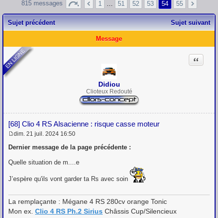
815 messages
1
…
51
52
53
54
55
Sujet précédent
Sujet suivant
Message
Citation
Didiou
Clioteux Redouté
[68] Clio 4 RS Alsacienne : risque casse moteur
dim. 21 juil. 2024 16:50
M
e
Dernier message de la page précédente :
s
s
Quelle situation de m....e
a
g
J’espère qu'ils vont garder ta Rs avec soin
e
La remplaçante : Mégane 4 RS 280cv orange Tonic
Mon ex.
Clio 4 RS Ph.2 Sirius
Châssis Cup/Silencieux