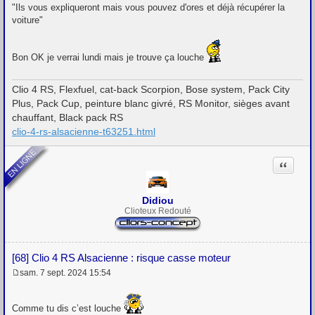
"Ils vous expliqueront mais vous pouvez d'ores et déjà récupérer la
voiture"
Bon OK je verrai lundi mais je trouve ça louche
Clio 4 RS, Flexfuel, cat-back Scorpion, Bose system, Pack City
Plus, Pack Cup, peinture blanc givré, RS Monitor, sièges avant
chauffant, Black pack RS
clio-4-rs-alsacienne-t63251.html
Citation
Didiou
Clioteux Redouté
[68] Clio 4 RS Alsacienne : risque casse moteur
sam. 7 sept. 2024 15:54
M
e
s
Comme tu dis c’est louche
s