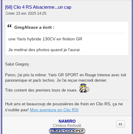
[68] Clio 4 RS Alsacienne...un cap
mer. 23 avr. 2025 14:25
M
e
s
GregAlsace a écrit :
s
a
g
une Yaris hybride 130CV en finition GR
e
Je mettrai des photos quand je l'aurai.
Salut Gregory.
Perso, j'ai pris la même: Yaris GR SPORT en Rouge Intense avec toit
panoramique et pack techno. Je l'ai reçue mercredi dernier.
Très content des premiers tours de roues.
Huit ans et beaucoup de poussières de frein en Clio RS, ça ne
s'oublie pas!
Mon aventure en Clio RS!
NAMIRO
Citation
Clioteux Redouté