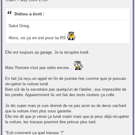
M
e
s
Didiou a écrit :
s
a
g
Salut Greg,
e
Alors, où ça en est pour ta RS
Elle est toujours au garage. Je la récupère lundi.
Mais l'histoire n'est pas nette encore...
En fait j'ai reçu un appel en fin de journée hier comme quoi je pouvais
récupérer la voiture lundi.
Bien sûr de la secretaire pas quelqu'un de l'atelier...eux impossible de
les joindre. Apparemment ils ont fait des tests routiers ça colle.
Je dis super mais je suis étonné de ne pas avoir eu de devis sachant
que la voiture n'est plus sous garantie.
Elle me dit que je verrai ça lundi matin mais que je peux déjà récupérer
la voiture, les travaux pourront être prévus plus tard.
"Euh comment ça quel travaux ?"