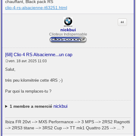
chauffant, Black pack RS
clio-4-rs-alsacienne-t63251.html
Citation
nickbui
Clioteux Indispensable
[68] Clio 4 RS Alsacienne...un cap
ven. 18 avr. 2025 11:03
M
e
Salut,
s
s
très peu kilométrée cette 4RS ;-)
a
g
e
Par quoi la remplaces-tu ?
nickbui
1
membre a remercié
Ibiza FR 20vt --> MX5 Performance --> 3 MPS --> 2RS2 Ragnotti
--> 2RS3 titane --> 3RS2 Cup --> TT mk1 Quattro 225 --> ... ?