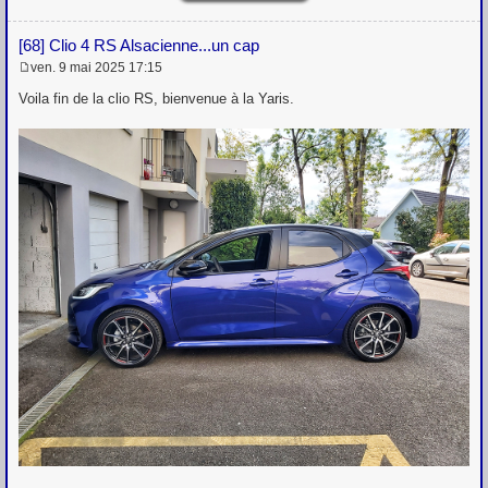
[68] Clio 4 RS Alsacienne...un cap
ven. 9 mai 2025 17:15
M
e
Voila fin de la clio RS, bienvenue à la Yaris.
s
s
a
g
e