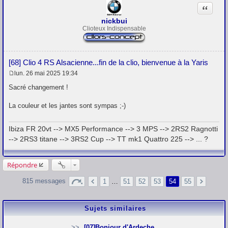
Citation
nickbui
Clioteux Indispensable
[68] Clio 4 RS Alsacienne...fin de la clio, bienvenue à la Yaris
lun. 26 mai 2025 19:34
M
e
Sacré changement !
s
s
La couleur et les jantes sont sympas ;-)
a
g
e
Ibiza FR 20vt --> MX5 Performance --> 3 MPS --> 2RS2 Ragnotti
--> 2RS3 titane --> 3RS2 Cup --> TT mk1 Quattro 225 --> ... ?
Répondre
815 messages
1
…
51
52
53
54
55
Sujets similaires
[07]Bonjour d'Ardeche