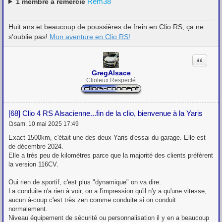
Rem38
1
membre a remercié
Huit ans et beaucoup de poussières de frein en Clio RS, ça ne
s'oublie pas!
Mon aventure en Clio RS!
Citation
GregAlsace
Clioteux Respecté
[68] Clio 4 RS Alsacienne...fin de la clio, bienvenue à la Yaris
sam. 10 mai 2025 17:49
M
e
Exact 1500km, c'était une des deux Yaris d'essai du garage. Elle est
s
de décembre 2024.
s
Elle a très peu de kilomètres parce que la majorité des clients préfèrent
a
g
la version 116CV.
e
Oui rien de sportif, c'est plus "dynamique" on va dire.
La conduite n'a rien à voir, on a l'impression qu'il n'y a qu'une vitesse,
aucun à-coup c'est très zen comme conduite si on conduit
normalement.
Niveau équipement de sécurité ou personnalisation il y en a beaucoup