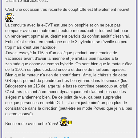
sam. 10 mai 2025 09:17
M
e
C'est une occasion très récente du coup! Elle est littéralement neuve!
s
s
a
La conduite avec la e-CVT est une philosophie et on ne peut pas
g
e
comparer avec une autre architecture moteur/boîte. Tout est fait pour
un rendement optimal au détriment parfois du confort auditif c'est vrai.
Enfin c'est surtout en montagne que le 3 cylindres se réveille un peu
trop mais c'est une habitude.
J'avais essayé la 116ch d'un collègue pendant une semaine de
vacances avant d'avoir la mienne et je m'étais bien habitué à la
zenitude que donne ce combo hybride. On sent bien que le moteur élec
de la 130ch est plus costaud encore et donne de meilleurs reprises.
Bien que le moteur n'a rien de sportif dans l'âme, le châssis de cette
GR Sport permet de prendre un très bon rythme dans le sinueux (les
Bridgestone en 215 de large taille basse contribue beaucoup au grip!).
C'est très plaisant à emmener dynamiquement d'autant plus que les
sièges maintiennent bien. De ce point de vue, ça peut surprendre
quelque personnes en petite GTI... J'aurai juste aimé un peu plus de
consistance dans la direction (peut-être en mode Power, que je n'ai pas
encore essayé)
Bonne route avec cette Yaris!