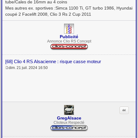
tube/Cales de 16mm au 4 coins
Mes autres ex. sportives :Simca 1100 Ti, GT turbo 1986, Hyundai
coupé 2 Facelift 2008, Clio 3 Rs 2 Cup 2011
Publicité
Annonce Clio RS Concept
[68] Clio 4 RS Alsacienne : risque casse moteur
dim. 21 juil. 2024 16:50
M
e
s
s
a
g
e
Citation
GregAlsace
Clioteux Respecté