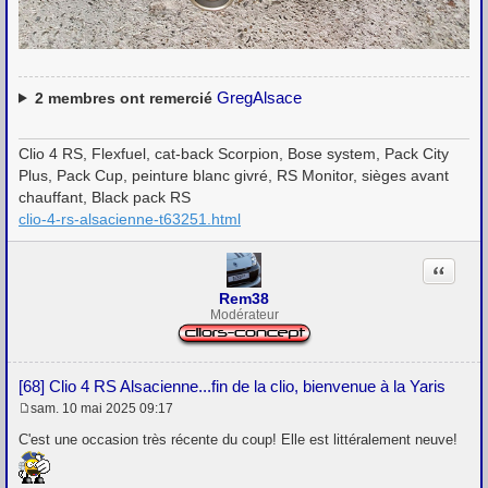
GregAlsace
2
membres ont remercié
Clio 4 RS, Flexfuel, cat-back Scorpion, Bose system, Pack City
Plus, Pack Cup, peinture blanc givré, RS Monitor, sièges avant
chauffant, Black pack RS
clio-4-rs-alsacienne-t63251.html
Citation
Rem38
Modérateur
[68] Clio 4 RS Alsacienne...fin de la clio, bienvenue à la Yaris
sam. 10 mai 2025 09:17
M
e
C'est une occasion très récente du coup! Elle est littéralement neuve!
s
s
a