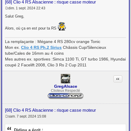
[68] Clio 4 RS Alsacienne : risque casse moteur
dim. 1 sept. 2024 22:43
M
e
Salut Greg,
s
s
a
Alors, où ça en est pour ta RS
g
e
La remplaçante : Mégane 4 RS 280cv orange Tonic
Mon ex.
Clio 4 RS Ph.2 Sirius
Châssis Cup/Silencieux
tube/Cales de 16mm au 4 coins
Mes autres ex. sportives :Simca 1100 Ti, GT turbo 1986, Hyundai
coupé 2 Facelift 2008, Clio 3 Rs 2 Cup 2011
Citation
GregAlsace
Clioteux Respecté
[68] Clio 4 RS Alsacienne : risque casse moteur
sam. 7 sept. 2024 15:08
M
e
s
Didiou a écrit :