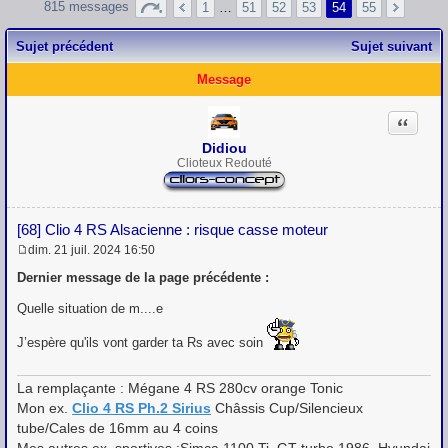
815 messages
1
…
51
52
53
54
55
Sujet précédent
Sujet suivant
Message
Citation
Didiou
Clioteux Redouté
[68] Clio 4 RS Alsacienne : risque casse moteur
dim. 21 juil. 2024 16:50
M
e
Dernier message de la page précédente :
s
s
Quelle situation de m....e
a
g
J’espère qu'ils vont garder ta Rs avec soin
e
La remplaçante : Mégane 4 RS 280cv orange Tonic
Mon ex.
Clio 4 RS Ph.2 Sirius
Châssis Cup/Silencieux
tube/Cales de 16mm au 4 coins