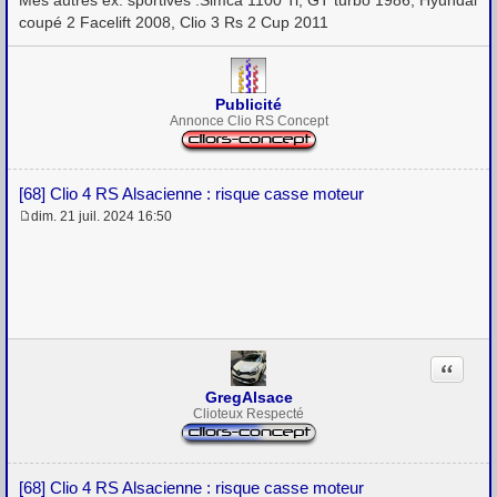
Mes autres ex. sportives :Simca 1100 Ti, GT turbo 1986, Hyundai
coupé 2 Facelift 2008, Clio 3 Rs 2 Cup 2011
Publicité
Annonce Clio RS Concept
[68] Clio 4 RS Alsacienne : risque casse moteur
dim. 21 juil. 2024 16:50
M
e
s
s
a
g
e
Citation
GregAlsace
Clioteux Respecté
[68] Clio 4 RS Alsacienne : risque casse moteur