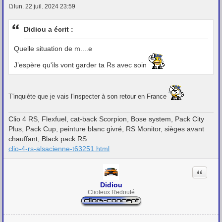
lun. 22 juil. 2024 23:59
M
e
s
Didiou a écrit :
s
a
g
Quelle situation de m....e
e
J’espère qu'ils vont garder ta Rs avec soin
T'inquiète que je vais l'inspecter à son retour en France
Clio 4 RS, Flexfuel, cat-back Scorpion, Bose system, Pack City
Plus, Pack Cup, peinture blanc givré, RS Monitor, sièges avant
chauffant, Black pack RS
clio-4-rs-alsacienne-t63251.html
Citation
Didiou
Clioteux Redouté