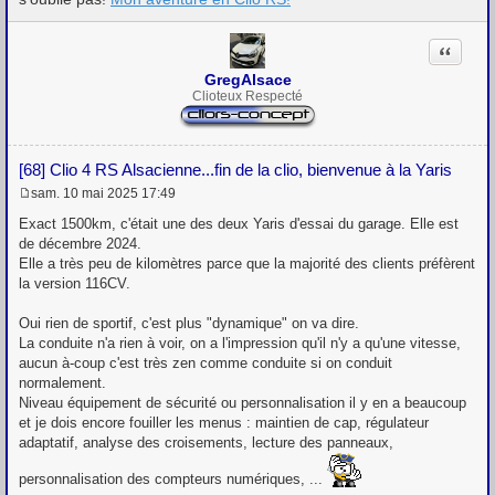
Citation
GregAlsace
Clioteux Respecté
[68] Clio 4 RS Alsacienne...fin de la clio, bienvenue à la Yaris
sam. 10 mai 2025 17:49
M
e
Exact 1500km, c'était une des deux Yaris d'essai du garage. Elle est
s
de décembre 2024.
s
Elle a très peu de kilomètres parce que la majorité des clients préfèrent
a
g
la version 116CV.
e
Oui rien de sportif, c'est plus "dynamique" on va dire.
La conduite n'a rien à voir, on a l'impression qu'il n'y a qu'une vitesse,
aucun à-coup c'est très zen comme conduite si on conduit
normalement.
Niveau équipement de sécurité ou personnalisation il y en a beaucoup
et je dois encore fouiller les menus : maintien de cap, régulateur
adaptatif, analyse des croisements, lecture des panneaux,
personnalisation des compteurs numériques, ...