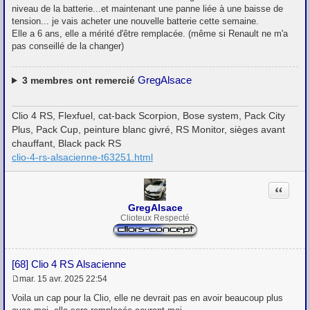
niveau de la batterie...et maintenant une panne liée à une baisse de
tension... je vais acheter une nouvelle batterie cette semaine.
Elle a 6 ans, elle a mérité d'être remplacée. (même si Renault ne m'a
pas conseillé de la changer)
GregAlsace
3
membres ont remercié
Clio 4 RS, Flexfuel, cat-back Scorpion, Bose system, Pack City
Plus, Pack Cup, peinture blanc givré, RS Monitor, sièges avant
chauffant, Black pack RS
clio-4-rs-alsacienne-t63251.html
Citation
GregAlsace
Clioteux Respecté
[68] Clio 4 RS Alsacienne
mar. 15 avr. 2025 22:54
M
e
Voila un cap pour la Clio, elle ne devrait pas en avoir beaucoup plus
s