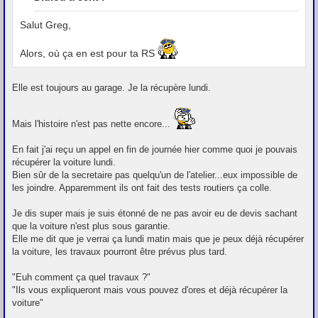
s
a
g
Salut Greg,
e
Alors, où ça en est pour ta RS
Elle est toujours au garage. Je la récupère lundi.
Mais l'histoire n'est pas nette encore...
En fait j'ai reçu un appel en fin de journée hier comme quoi je pouvais
récupérer la voiture lundi.
Bien sûr de la secretaire pas quelqu'un de l'atelier...eux impossible de
les joindre. Apparemment ils ont fait des tests routiers ça colle.
Je dis super mais je suis étonné de ne pas avoir eu de devis sachant
que la voiture n'est plus sous garantie.
Elle me dit que je verrai ça lundi matin mais que je peux déjà récupérer
la voiture, les travaux pourront être prévus plus tard.
"Euh comment ça quel travaux ?"
"Ils vous expliqueront mais vous pouvez d'ores et déjà récupérer la
voiture"