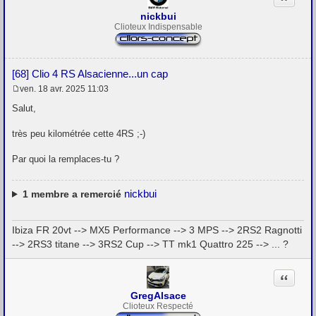
nickbui
Clioteux Indispensable
[68] Clio 4 RS Alsacienne...un cap
ven. 18 avr. 2025 11:03
M
e
Salut,
s
s
très peu kilométrée cette 4RS ;-)
a
g
e
Par quoi la remplaces-tu ?
nickbui
1
membre a remercié
Ibiza FR 20vt --> MX5 Performance --> 3 MPS --> 2RS2 Ragnotti
--> 2RS3 titane --> 3RS2 Cup --> TT mk1 Quattro 225 --> ... ?
Citation
GregAlsace
Clioteux Respecté