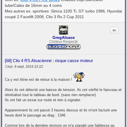
tube/Cales de 16mm au 4 coins
Mes autres ex. sportives :Simca 1100 Ti, GT turbo 1986, Hyundai
coupé 2 Facelift 2008, Clio 3 Rs 2 Cup 2011
Citation
GregAlsace
Clioteux Respecté
[68] Clio 4 RS Alsacienne : risque casse moteur
lun. 9 sept. 2024 22:22
M
e
s
Ca y est titine est de retour à la maison !
s
a
g
Alors ils ont détecté une baisse de tension. Ils ont vérifié le faisceau et
e
réinitialisé tout le tableau de bord. (sans rien remplacer)
Ils ont fait un essai sur route et rien à signaler.
Apparemment ils ont passé 3 heures dessus et ils m'ont facturé une
heure dont le passage au diag : 134€
Comme lors de la dernière révision on m'a signalé une faiblesse au