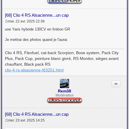
[68] Clio 4 RS Alsacienne...un cap
mar. 22 avr. 2025 22:38
M
e
une Yaris hybride 130CV en finition GR
s
s
Je mettrai des photos quand je l'aurai.
a
g
e
Clio 4 RS, Flexfuel, cat-back Scorpion, Bose system, Pack City
Plus, Pack Cup, peinture blanc givré, RS Monitor, sièges avant
chauffant, Black pack RS
clio-4-rs-alsacienne-t63251.html
Citation
Rem38
Modérateur
[68] Clio 4 RS Alsacienne...un cap
mer. 23 avr. 2025 14:25
M
e