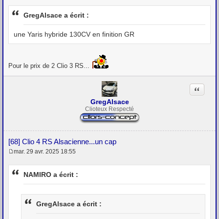
e
s
GregAlsace a écrit :
s
a
g
une Yaris hybride 130CV en finition GR
e
Pour le prix de 2 Clio 3 RS...
Citation
GregAlsace
Clioteux Respecté
[68] Clio 4 RS Alsacienne...un cap
mar. 29 avr. 2025 18:55
M
e
s
NAMIRO a écrit :
s
a
g
e
GregAlsace a écrit :