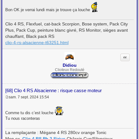
Bon OK je verrai lundi mais je trouve ça louche
Clio 4 RS, Flexfuel, cat-back Scorpion, Bose system, Pack City
Plus, Pack Cup, peinture blanc givré, RS Monitor, sièges avant
chauffant, Black pack RS
clio-4-rs-alsacienne-t63251.html
Citation
Didiou
Clioteux Redouté
[68] Clio 4 RS Alsacienne : risque casse moteur
sam. 7 sept. 2024 15:54
M
e
s
Comme tu dis c’est louche
s
a
Tu nous raconteras
g
e
La remplaçante : Mégane 4 RS 280cv orange Tonic
Mon ex.
Clio 4 RS Ph.2 Sirius
Châssis Cup/Silencieux