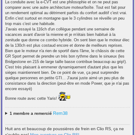
La conduite avec la e-CVT est une philosophie et on ne peut pas
g
e
comparer avec une autre architecture moteur/boîte. Tout est fait pour
un rendement optimal au détriment parfois du confort auditif c'est vrai.
Enfin c'est surtout en montagne que le 3 cylindres se réveille un peu
trop mais c'est une habitude.
J'avais essayé la 116ch d'un collègue pendant une semaine de
vacances avant d'avoir la mienne et je m'étais bien habitué à la
zenitude que donne ce combo hybride. On sent bien que le moteur élec
de la 130ch est plus costaud encore et donne de meilleurs reprises.
Bien que le moteur n'a rien de sportif dans l'âme, le châssis de cette
GR Sport permet de prendre un très bon rythme dans le sinueux (les
Bridgestone en 215 de large taille basse contribue beaucoup au grip!).
C'est très plaisant à emmener dynamiquement d'autant plus que les
sièges maintiennent bien. De ce point de vue, ça peut surprendre
quelque personnes en petite GTI... J'aurai juste aimé un peu plus de
consistance dans la direction (peut-être en mode Power, que je n'ai pas
encore essayé)
Bonne route avec cette Yaris!
Rem38
1
membre a remercié
Huit ans et beaucoup de poussières de frein en Clio RS, ça ne
s'oublie pas!
Mon aventure en Clio RS!