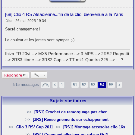
[68] Clio 4 RS Alsacienne...fin de la clio, bienvenue à la Yaris
lun. 26 mai 2025 19:34
M
e
Sacré changement !
s
s
La couleur et les jantes sont sympas ;-)
a
g
e
Ibiza FR 20vt --> MX5 Performance --> 3 MPS --> 2RS2 Ragnotti
--> 2RS3 titane --> 3RS2 Cup --> TT mk1 Quattro 225 --> ... ?
Répondre
815 messages
1
…
51
52
53
54
55
Sujets similaires
[RS1] Crochet de remorquage pas cher
[3RS] Renseignements sur echappement
Clio 3 RS² Cup 2011
[RS1] Montage accesoire clio 16s
[RS1] Comment effectuer un calage Gr.N