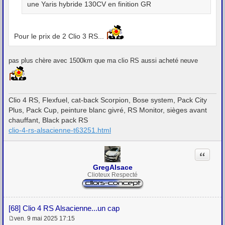
une Yaris hybride 130CV en finition GR
Pour le prix de 2 Clio 3 RS...
pas plus chère avec 1500km que ma clio RS aussi acheté neuve
Clio 4 RS, Flexfuel, cat-back Scorpion, Bose system, Pack City
Plus, Pack Cup, peinture blanc givré, RS Monitor, sièges avant
chauffant, Black pack RS
clio-4-rs-alsacienne-t63251.html
Citation
GregAlsace
Clioteux Respecté
[68] Clio 4 RS Alsacienne...un cap
ven. 9 mai 2025 17:15
M