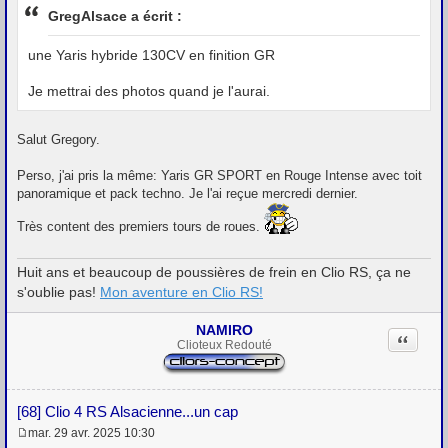
s
GregAlsace a écrit :
s
a
g
une Yaris hybride 130CV en finition GR
e
Je mettrai des photos quand je l'aurai.
Salut Gregory.
Perso, j'ai pris la même: Yaris GR SPORT en Rouge Intense avec toit
panoramique et pack techno. Je l'ai reçue mercredi dernier.
Très content des premiers tours de roues.
Huit ans et beaucoup de poussières de frein en Clio RS, ça ne
s'oublie pas!
Mon aventure en Clio RS!
NAMIRO
Citation
Clioteux Redouté
[68] Clio 4 RS Alsacienne...un cap
mar. 29 avr. 2025 10:30
M