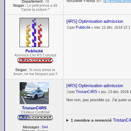
Nouvelle Fiesta ST:
la-remplacante
Departement :
78
Slogan :
Le petit prince a dit:
"j'aime ta voiture !"
[4RS] Optimisation admission
Publicité
par
»
mer. 12 déc. 2018 22:1
M
e
s
s
a
Publicité
g
e
Annonce Clio RS Concept
Slogan :
Si vous aimez le
forum, ne me bloquez pas !!
[4RS] Optimisation admission
TristanC4RS
par
»
jeu. 13 déc. 2018 
M
e
Non non, pas possible ça. J'ai juste un
s
s
TristanC4RS
a
Clioteux Confirmé
g
e
TristanC
1
membre a remercié
Messages :
544