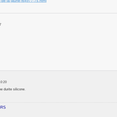
-de-la-jaune-t64977-75.html
7
10:20
e durite silicone.
4RS