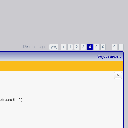
125 messages
1
2
3
4
5
6
…
9
Sujet suivant
Citati
o5 euro 6...".)