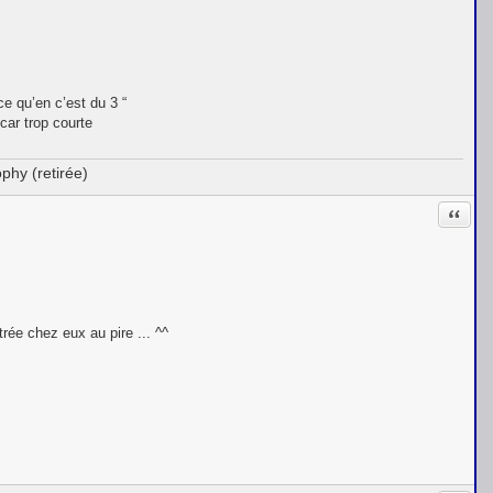
ce qu’en c’est du 3 “
 car trop courte
phy (retirée)
Citati
rée chez eux au pire ... ^^