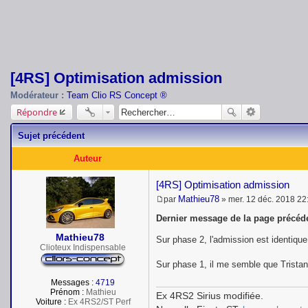
[4RS] Optimisation admission
Modérateur :
Team Clio RS Concept ®
Répondre
Sujet précédent
Auteur
[4RS] Optimisation admission
Mathieu78
par
»
mer. 12 déc. 2018 22
M
e
Dernier message de la page précéde
s
s
Mathieu78
Sur phase 2, l'admission est identique 
a
Clioteux Indispensable
g
Sur phase 1, il me semble que Trista
e
Messages :
4719
Prénom :
Mathieu
Ex 4RS2 Sirius modifiée.
Voiture :
Ex 4RS2/ST Perf