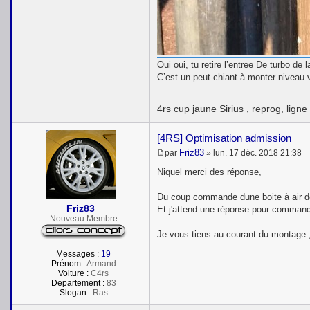
Oui oui, tu retire l’entree De turbo de
C’est un peut chiant à monter niveau vi
4rs cup jaune Sirius , reprog, lign
[4RS] Optimisation admission
Friz83
par
»
lun. 17 déc. 2018 21:38
M
e
Niquel merci des réponse,
s
s
Du coup commande dune boite à air de
a
Friz83
g
Et j'attend une réponse pour commander
e
Nouveau Membre
Je vous tiens au courant du montage 
Messages :
19
Prénom :
Armand
Voiture :
C4rs
Departement :
83
Slogan :
Ras