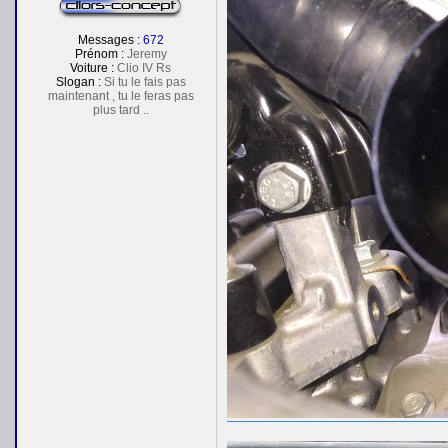
e
Messages :
672
Prénom :
Jeremy
Voiture :
Clio IV Rs
Slogan :
Si tu le fais pas
maintenant , tu le feras pas
plus tard ..