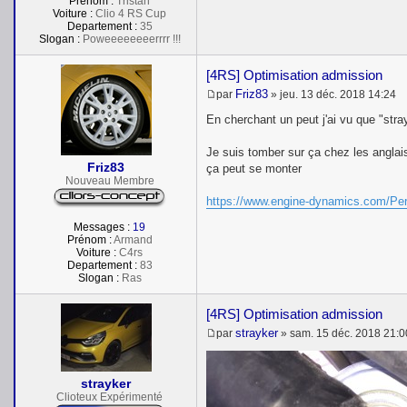
Prénom :
Tristan
Voiture :
Clio 4 RS Cup
Departement :
35
Slogan :
Poweeeeeeeerrrr !!!
[4RS] Optimisation admission
Friz83
par
»
jeu. 13 déc. 2018 14:24
M
e
En cherchant un peut j'ai vu que "stray
s
s
Je suis tomber sur ça chez les anglais,
a
Friz83
g
ça peut se monter
e
Nouveau Membre
https://www.engine-dynamics.com/Per
Messages :
19
Prénom :
Armand
Voiture :
C4rs
Departement :
83
Slogan :
Ras
[4RS] Optimisation admission
strayker
par
»
sam. 15 déc. 2018 21:0
M
e
s
s
strayker
a
Clioteux Expérimenté
g