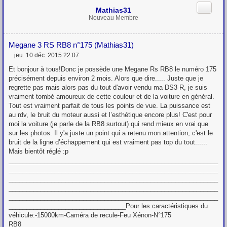
Citation
Mathias31
Nouveau Membre
Megane 3 RS RB8 n°175 (Mathias31)
jeu. 10 déc. 2015 22:07
M
e
Et bonjour à tous!Donc je possède une Megane Rs RB8 le numéro 175
s
précisément depuis environ 2 mois. Alors que dire..... Juste que je
s
regrette pas mais alors pas du tout d'avoir vendu ma DS3 R, je suis
a
g
vraiment tombé amoureux de cette couleur et de la voiture en général.
e
Tout est vraiment parfait de tous les points de vue. La puissance est
au rdv, le bruit du moteur aussi et l’esthétique encore plus! C'est pour
moi la voiture (je parle de la RB8 surtout) qui rend mieux en vrai que
sur les photos. Il y'a juste un point qui a retenu mon attention, c'est le
bruit de la ligne d’échappement qui est vraiment pas top du tout......
Mais bientôt réglé :p
___________________________________________________________
___________________________________________________________
___________________________________________________________
___________________________________________________________
___________________________________________________________
_________________________________Pour les caractéristiques du
véhicule:-15000km-Caméra de recule-Feu Xénon-N°175
RB8_______________________________________________________