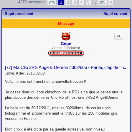
4275 messages
1
2
3
4
5
…
285
Sujet précédent
Sujet suivant
Message
Citation
Gégé
Admin-Fondateur
[77] Ma Clio 3RS Ange & Démon #363/666 - Partie, clap de fin..
mer. 9 déc. 2015 02:58
M
e
Voila, le pas est franchi et la nouvelle trouvée !!
s
s
Je passe donc du coté oldschool de la RS1 a ce que je pense être la
a
g
plus aboutie des dernieres Clio RS atmos, une 3RS2 Ange&Demon.
e
La belle est du 30/12/2011, totalise 39200kms, de couleur gris
hologramme et arbore fierement le n°363 sur les 156 modèles gris
vendus en France.
Mon choix a été dicté par sa gueule agressive, son niveau