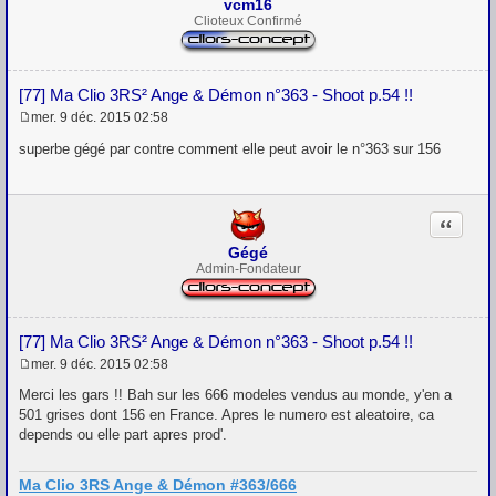
vcm16
Clioteux Confirmé
[77] Ma Clio 3RS² Ange & Démon n°363 - Shoot p.54 !!
mer. 9 déc. 2015 02:58
M
e
superbe gégé par contre comment elle peut avoir le n°363 sur 156
s
s
a
g
Citation
e
Gégé
Admin-Fondateur
[77] Ma Clio 3RS² Ange & Démon n°363 - Shoot p.54 !!
mer. 9 déc. 2015 02:58
M
e
Merci les gars !! Bah sur les 666 modeles vendus au monde, y'en a
s
501 grises dont 156 en France. Apres le numero est aleatoire, ca
s
depends ou elle part apres prod'.
a
g
e
Ma Clio 3RS Ange & Démon #363/666