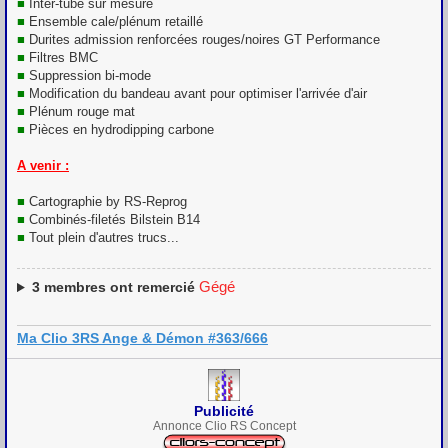
■
Inter-tube sur mesure
■
Ensemble cale/plénum retaillé
■
Durites admission renforcées rouges/noires GT Performance
■
Filtres BMC
■
Suppression bi-mode
■
Modification du bandeau avant pour optimiser l'arrivée d'air
■
Plénum rouge mat
■
Pièces en hydrodipping carbone
A venir :
■
Cartographie by RS-Reprog
■
Combinés-filetés Bilstein B14
■
Tout plein d'autres trucs...
Gégé
3
membres ont remercié
Ma Clio 3RS Ange & Démon #363/666
Publicité
Annonce Clio RS Concept