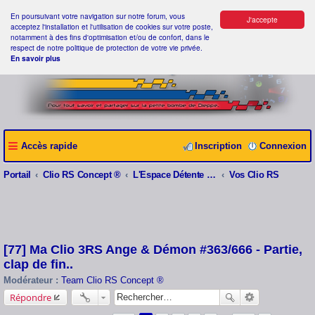
En poursuivant votre navigation sur notre forum, vous
J'accepte
acceptez l'installation et l'utilisation de cookies sur votre poste,
notamment à des fins d'optimisation et/ou de confort, dans le
respect de notre politique de protection de votre vie privée.
En savoir plus
Accès rapide
Inscription
Connexion
Portail
Clio RS Concept ®
L'Espace Détente Clio RS Concept ®
Vos Clio RS
[77] Ma Clio 3RS Ange & Démon #363/666 - Partie,
clap de fin..
Modérateur :
Team Clio RS Concept ®
Répondre