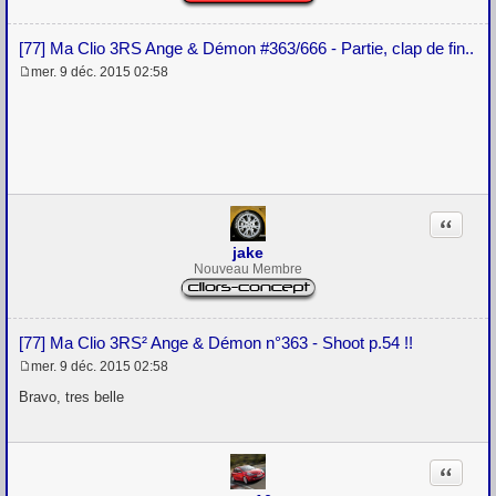
[77] Ma Clio 3RS Ange & Démon #363/666 - Partie, clap de fin..
mer. 9 déc. 2015 02:58
M
e
s
s
a
g
e
Citation
jake
Nouveau Membre
[77] Ma Clio 3RS² Ange & Démon n°363 - Shoot p.54 !!
mer. 9 déc. 2015 02:58
M
e
Bravo, tres belle
s
s
a
g
Citation
e