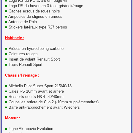
■
Logo RS du PC avant en rouge vif
■
Logo RS du hayon en 3 tons gris/noir/rouge
■
Caches ecrous de roues noirs
■
Ampoules de clignos chromées
■
Antenne de Polo
■
Stickers latéraux type R27 persos
Habitacle :
■
Pièces en hydrodipping carbone
■
Ceintures rouges
■
Insert de volant Renault Sport
■
Tapis Renault Sport
Chassis/Freinage :
■
Michelin Pilot Super Sport 215/40/18
■
Cales RS 16mm avant et arrière
■
Ressorts courts H&R -30/40mm
■
Coupelles arrière de Clio 2 (-10mm supplémentaires)
■
Barre anti-rapprochement avant Wiechers
Moteur :
■
Ligne Akrapovic Evolution