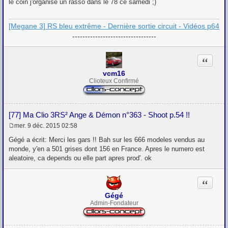
le coin j'organise un rasso dans le 78 ce samedi ;)
s
a
g
[Megane 3] RS bleu extrême - Dernière sortie circuit - Vidéos p64
e
---------------------------------
Citation
vcm16
Clioteux Confirmé
[77] Ma Clio 3RS² Ange & Démon n°363 - Shoot p.54 !!
mer. 9 déc. 2015 02:58
M
e
Gégé a écrit: Merci les gars !! Bah sur les 666 modeles vendus au
s
monde, y'en a 501 grises dont 156 en France. Apres le numero est
s
aleatoire, ca depends ou elle part apres prod'. ok
a
g
e
Citation
Gégé
Admin-Fondateur