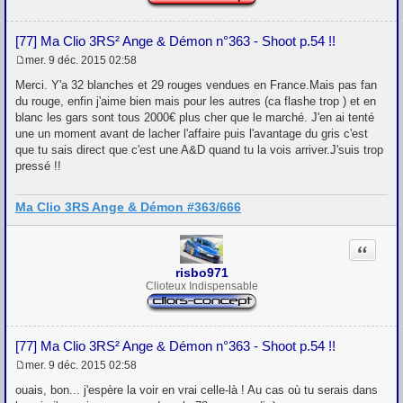
[77] Ma Clio 3RS² Ange & Démon n°363 - Shoot p.54 !!
mer. 9 déc. 2015 02:58
M
e
Merci. Y'a 32 blanches et 29 rouges vendues en France.Mais pas fan
s
du rouge, enfin j'aime bien mais pour les autres (ca flashe trop ) et en
s
blanc les gars sont tous 2000€ plus cher que le marché. J'en ai tenté
a
g
une un moment avant de lacher l'affaire puis l'avantage du gris c'est
e
que tu sais direct que c'est une A&D quand tu la vois arriver.J'suis trop
pressé !!
Ma Clio 3RS Ange & Démon #363/666
Citation
risbo971
Clioteux Indispensable
[77] Ma Clio 3RS² Ange & Démon n°363 - Shoot p.54 !!
mer. 9 déc. 2015 02:58
M
e
ouais, bon... j'espère la voir en vrai celle-là ! Au cas où tu serais dans
s