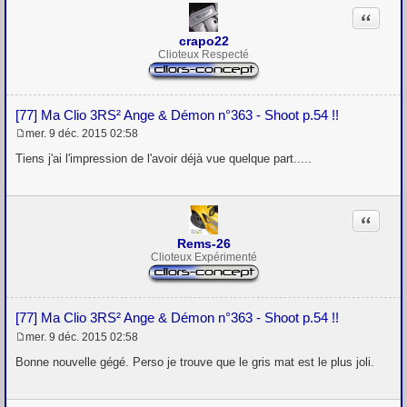
Citation
crapo22
Clioteux Respecté
[77] Ma Clio 3RS² Ange & Démon n°363 - Shoot p.54 !!
mer. 9 déc. 2015 02:58
M
e
Tiens j'ai l'impression de l'avoir déjà vue quelque part.....
s
s
a
g
Citation
e
Rems-26
Clioteux Expérimenté
[77] Ma Clio 3RS² Ange & Démon n°363 - Shoot p.54 !!
mer. 9 déc. 2015 02:58
M
e
Bonne nouvelle gégé. Perso je trouve que le gris mat est le plus joli.
s
s
a