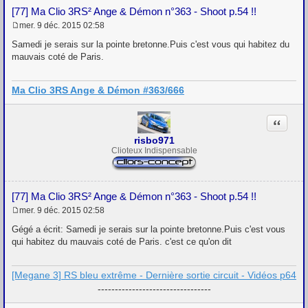
[77] Ma Clio 3RS² Ange & Démon n°363 - Shoot p.54 !!
mer. 9 déc. 2015 02:58
M
e
Samedi je serais sur la pointe bretonne.Puis c'est vous qui habitez du
s
mauvais coté de Paris.
s
a
g
Ma Clio 3RS Ange & Démon #363/666
e
Citation
risbo971
Clioteux Indispensable
[77] Ma Clio 3RS² Ange & Démon n°363 - Shoot p.54 !!
mer. 9 déc. 2015 02:58
M
e
Gégé a écrit: Samedi je serais sur la pointe bretonne.Puis c'est vous
s
qui habitez du mauvais coté de Paris. c'est ce qu'on dit
s
a
g
[Megane 3] RS bleu extrême - Dernière sortie circuit - Vidéos p64
e
---------------------------------