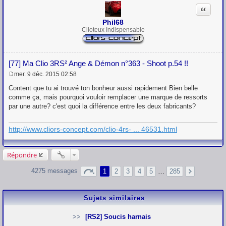
g
Citation
e
Phil68
Clioteux Indispensable
[77] Ma Clio 3RS² Ange & Démon n°363 - Shoot p.54 !!
mer. 9 déc. 2015 02:58
M
e
Content que tu ai trouvé ton bonheur aussi rapidement Bien belle
s
comme ça, mais pourquoi vouloir remplacer une marque de ressorts
s
par une autre? c'est quoi la différence entre les deux fabricants?
a
g
e
http://www.cliors-concept.com/clio-4rs- ... 46531.html
Répondre
4275 messages
1
2
3
4
5
…
285
Sujets similaires
[RS2] Soucis harnais