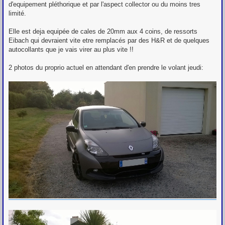
d'equipement pléthorique et par l'aspect collector ou du moins tres
limité.
Elle est deja equipée de cales de 20mm aux 4 coins, de ressorts
Eibach qui devraient vite etre remplacés par des H&R et de quelques
autocollants que je vais virer au plus vite !!
2 photos du proprio actuel en attendant d'en prendre le volant jeudi: