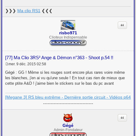
a
g
❯❯❯
Ma clio RS1
❮❮❮
e
Citation
risbo971
Clioteux Indispensable
[77] Ma Clio 3RS² Ange & Démon n°363 - Shoot p.54 !!
mer. 9 déc. 2015 02:58
M
e
Gégé : GG ! Même si les rouges sont encore plus rares voire même
s
les blanches, j'en ai vu qu'une seule ! En tout cas rien de mieux que
s
cette ptite A&D ! j'aime bien le stickers sur le bas du pc avant
a
g
e
[Megane 3] RS bleu extrême - Dernière sortie circuit - Vidéos p64
---------------------------------
Citation
Gégé
Admin-Fondateur