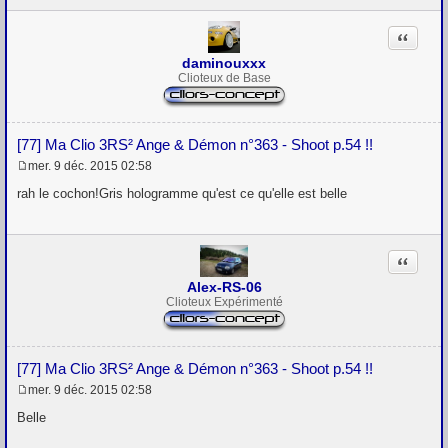
Citation
daminouxxx
Clioteux de Base
[77] Ma Clio 3RS² Ange & Démon n°363 - Shoot p.54 !!
mer. 9 déc. 2015 02:58
M
e
rah le cochon!Gris hologramme qu'est ce qu'elle est belle
s
s
a
g
Citation
e
Alex-RS-06
Clioteux Expérimenté
[77] Ma Clio 3RS² Ange & Démon n°363 - Shoot p.54 !!
mer. 9 déc. 2015 02:58
M
e
Belle
s
s