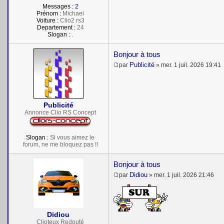
Messages :
2
Prénom :
Michael
Voiture :
Clio2 rs3
Departement :
24
Slogan :
.
Bonjour à tous
Publicité
par
»
mer. 1 juil. 2026 19:41
M
e
s
s
a
Publicité
g
e
Annonce Clio RS Concept
Slogan :
Si vous aimez le
forum, ne me bloquez pas !!
Bonjour à tous
Didiou
par
»
mer. 1 juil. 2026 21:46
M
e
s
s
a
Didiou
g
Clioteux Redouté
e