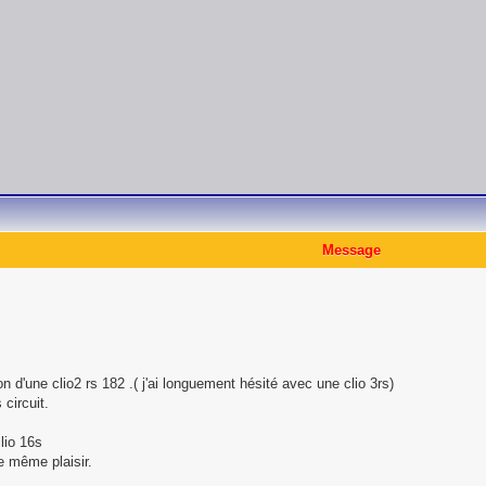
Message
on d'une clio2 rs 182 .( j'ai longuement hésité avec une clio 3rs)
 circuit.
lio 16s
le même plaisir.