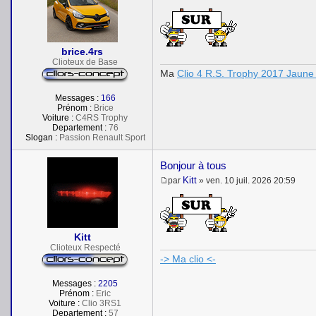
M
e
s
s
a
brice.4rs
g
e
Clioteux de Base
Ma
Clio 4 R.S. Trophy 2017 Jaune 
Messages :
166
Prénom :
Brice
Voiture :
C4RS Trophy
Departement :
76
Slogan :
Passion Renault Sport
Bonjour à tous
Kitt
par
»
ven. 10 juil. 2026 20:59
M
e
s
s
a
Kitt
g
e
Clioteux Respecté
-> Ma clio <-
Messages :
2205
Prénom :
Eric
Voiture :
Clio 3RS1
Departement :
57