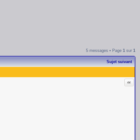
5 messages • Page
1
sur
1
Sujet suivant
Citati