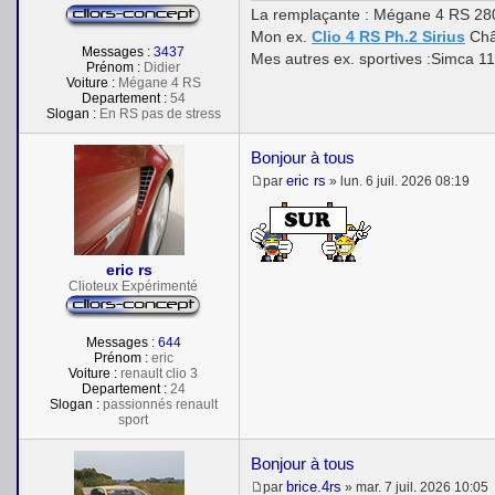
La remplaçante : Mégane 4 RS 28
Mon ex.
Clio 4 RS Ph.2 Sirius
Châ
Messages :
3437
Mes autres ex. sportives :Simca 1
Prénom :
Didier
Voiture :
Mégane 4 RS
Departement :
54
Slogan :
En RS pas de stress
Bonjour à tous
eric rs
par
»
lun. 6 juil. 2026 08:19
M
e
s
s
a
eric rs
g
e
Clioteux Expérimenté
Messages :
644
Prénom :
eric
Voiture :
renault clio 3
Departement :
24
Slogan :
passionnés renault
sport
Bonjour à tous
brice.4rs
par
»
mar. 7 juil. 2026 10:05