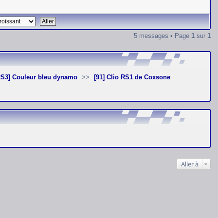
5 messages • Page
1
sur
1
[RS3] Couleur bleu dynamo
[91] Clio RS1 de Coxsone
Aller à