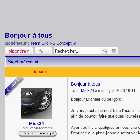
Bonjour à tous
Modérateur :
Team Clio RS Concept ®
Répondre
Sujet précédent
Auteur
Bonjour à tous
Mick24
par
»
mer. 1 juil. 2026 19:41
M
e
Bonjour Michael du perigord .
s
s
Je vais prochainement faire l'acquisiti
a
g
afin de pouvoir faire quelques journées
e
Mick24
Ayant eu il y a quelques années une c
Nouveau Membre
Destinée a la piste j'espère retrouver 