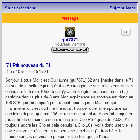
Sujet précédent
Sujet suivant
Message
Citation
gui7871
Nouveau Membre
[71]Ptit nouveau du 71
jeu. 10 déc. 2015 15:31
M
e
Bonjour à tous,Moi c'est Guillaume (gui7871) 32 ans j'habite dans le 71
s
au sud de la belle région qu'est la Bourgogne, je suis relativement bien
s
connu sur le forum 106S16 car j'y ai été longtemps modérateur et j'y
a
g
participe depuis plus de 8 ans.Mon expérience en sportive est donc en
e
106 S16 que j'ai préparé petit à petit pour la piste.Mais ce qui
m'ammène ici c'est qu'il me manquait trop de rouler une sportive au
quotidien depuis que ma 106 ne roule que sur piste.Alors j'ai craqué et
j'aurai fin de semaine prochaine une jolie Clio RS2 grise de 2002. J'ai
toujours adoré les Clio et cela depuis la Clio 16s, voilà donc une vieille
envie qui va se réaliser fin de semaine prochaine j'ai trop hâte.Je
manquerai pas de vous la présenter une fois que je l'aurai.