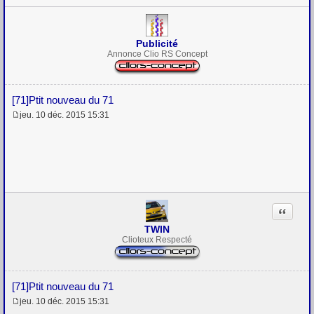
Publicité
Annonce Clio RS Concept
[71]Ptit nouveau du 71
jeu. 10 déc. 2015 15:31
M
e
s
s
a
g
e
Citation
TWIN
Clioteux Respecté
[71]Ptit nouveau du 71
jeu. 10 déc. 2015 15:31
M