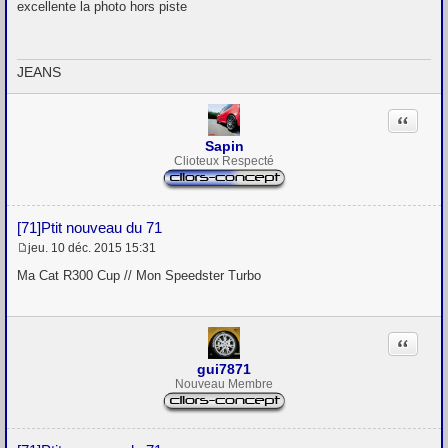
e
excellente la photo hors piste
s
s
a
g
JEANS
e
Citation
Sapin
Clioteux Respecté
[71]Ptit nouveau du 71
jeu. 10 déc. 2015 15:31
M
e
Ma Cat R300 Cup // Mon Speedster Turbo
s
s
a
g
Citation
e
gui7871
Nouveau Membre