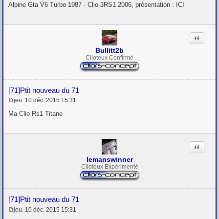
e
Alpine Gta V6 Turbo 1987 - Clio 3RS1 2006, présentation : ICI
s
s
a
g
Citation
e
Bullitt2b
Clioteux Confirmé
[71]Ptit nouveau du 71
jeu. 10 déc. 2015 15:31
M
e
Ma Clio Rs1 Titane
s
s
a
g
Citation
e
lemanswinner
Clioteux Expérimenté
[71]Ptit nouveau du 71
jeu. 10 déc. 2015 15:31
M