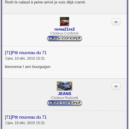
e
Rooh le salaud à peine arrivé je suis déjà cramé.
s
s
a
g
Citation
e
roma21rs2
Clioteux Confirmé
[71]Ptit nouveau du 71
jeu. 10 déc. 2015 15:31
M
e
bienvenue l ami bourguigon
s
s
a
g
Citation
e
JEANS
Clioteux Redouté
[71]Ptit nouveau du 71
jeu. 10 déc. 2015 15:31
M