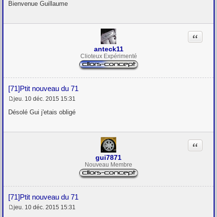
e
Bienvenue Guillaume
s
s
a
g
Citation
e
anteck11
Clioteux Expérimenté
[71]Ptit nouveau du 71
jeu. 10 déc. 2015 15:31
M
e
Désolé Gui j'etais obligé
s
s
a
g
Citation
e
gui7871
Nouveau Membre
[71]Ptit nouveau du 71
jeu. 10 déc. 2015 15:31
M