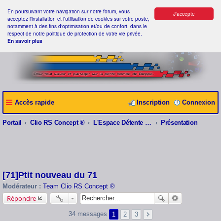
En poursuivant votre navigation sur notre forum, vous
J'accepte
acceptez l'installation et l'utilisation de cookies sur votre poste,
notamment à des fins d'optimisation et/ou de confort, dans le
respect de notre politique de protection de votre vie privée.
En savoir plus
Accès rapide
Inscription
Connexion
Portail
Clio RS Concept ®
L'Espace Détente Clio RS Concept ®
Présentation
[71]Ptit nouveau du 71
Modérateur :
Team Clio RS Concept ®
Répondre
34 messages
1
2
3