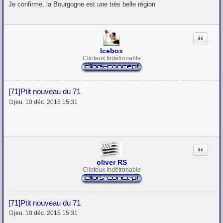
e
Je confirme, la Bourgogne est une très belle région
s
s
a
g
Citation
e
Icebox
Clioteux Indétronable
[71]Ptit nouveau du 71
jeu. 10 déc. 2015 15:31
M
e
s
s
a
g
Citation
e
oliver RS
Clioteux Indétronable
[71]Ptit nouveau du 71
jeu. 10 déc. 2015 15:31
M