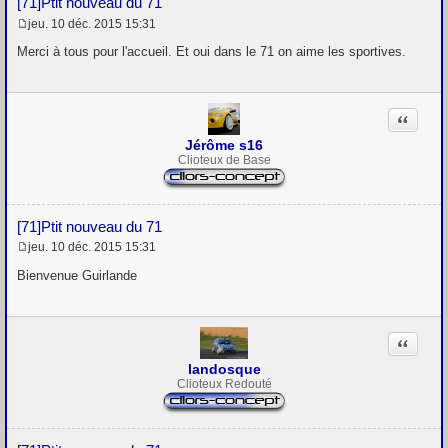
[71]Ptit nouveau du 71
jeu. 10 déc. 2015 15:31
M
e
Merci à tous pour l'accueil. Et oui dans le 71 on aime les sportives.
s
s
a
g
Citation
e
Jérôme s16
Clioteux de Base
[71]Ptit nouveau du 71
jeu. 10 déc. 2015 15:31
M
e
Bienvenue Guirlande
s
s
a
g
Citation
e
landosque
Clioteux Redouté