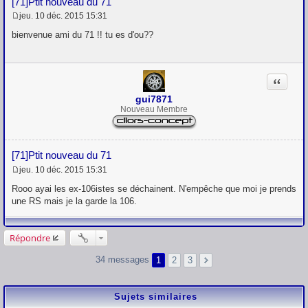
[71]Ptit nouveau du 71
jeu. 10 déc. 2015 15:31
M
e
bienvenue ami du 71 !! tu es d'ou??
s
s
a
g
Citation
e
gui7871
Nouveau Membre
[71]Ptit nouveau du 71
jeu. 10 déc. 2015 15:31
M
e
Rooo ayai les ex-106istes se déchainent. N'empêche que moi je prends
s
une RS mais je la garde la 106.
s
a
g
e
Répondre
34 messages
1
2
3
Sujets similaires