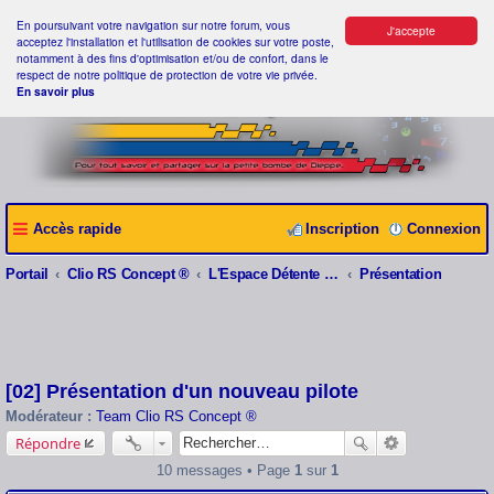
En poursuivant votre navigation sur notre forum, vous
J'accepte
acceptez l'installation et l'utilisation de cookies sur votre poste,
notamment à des fins d'optimisation et/ou de confort, dans le
respect de notre politique de protection de votre vie privée.
En savoir plus
Accès rapide
Inscription
Connexion
Portail
Clio RS Concept ®
L'Espace Détente Clio RS Concept ®
Présentation
[02] Présentation d'un nouveau pilote
Modérateur :
Team Clio RS Concept ®
Répondre
10 messages • Page
1
sur
1