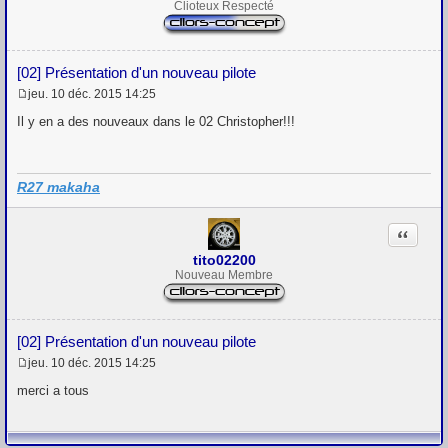
Clioteux Respecté
[02] Présentation d'un nouveau pilote
jeu. 10 déc. 2015 14:25
M
e
Il y en a des nouveaux dans le 02 Christopher!!!
s
s
a
g
R27 makaha
e
Citation
tito02200
Nouveau Membre
[02] Présentation d'un nouveau pilote
jeu. 10 déc. 2015 14:25
M
e
merci a tous
s
s
a
g