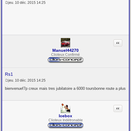
jeu. 10 déc. 2015 14:25
M
e
s
s
a
g
e
Citation
Manuel44270
Clioteux Confirmé
rs1
jeu. 10 déc. 2015 14:25
M
e
bienvenuef7p creux mais tres jubilatoire a 6000 toursbonne route a plus
s
s
a
g
Citation
e
Icebox
Clioteux Indétronable