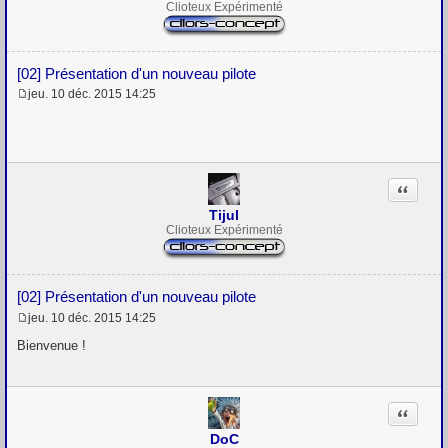
Clioteux Expérimenté
[02] Présentation d'un nouveau pilote
jeu. 10 déc. 2015 14:25
M
e
s
s
a
g
Citation
e
Tijul
Clioteux Expérimenté
[02] Présentation d'un nouveau pilote
jeu. 10 déc. 2015 14:25
M
e
Bienvenue !
s
s
a
g
Citation
e
DoC