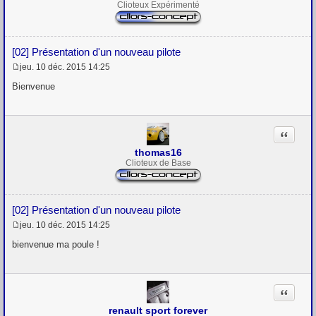
Clioteux Expérimenté
[02] Présentation d'un nouveau pilote
jeu. 10 déc. 2015 14:25
M
e
Bienvenue
s
s
a
g
Citation
e
thomas16
Clioteux de Base
[02] Présentation d'un nouveau pilote
jeu. 10 déc. 2015 14:25
M
e
bienvenue ma poule !
s
s
a
g
Citation
e
renault sport forever