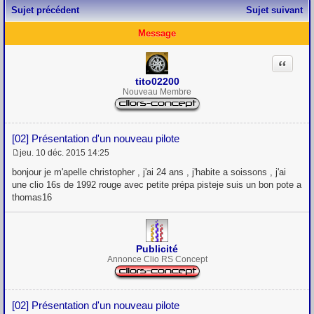
Sujet précédent
Sujet suivant
Message
Citation
tito02200
Nouveau Membre
[02] Présentation d'un nouveau pilote
jeu. 10 déc. 2015 14:25
M
e
bonjour je m'apelle christopher , j'ai 24 ans , j'habite a soissons , j'ai
s
une clio 16s de 1992 rouge avec petite prépa pisteje suis un bon pote a
s
thomas16
a
g
e
Publicité
Annonce Clio RS Concept
[02] Présentation d'un nouveau pilote