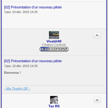
[02] Présentation d'un nouveau pilote
jeu. 10 déc. 2015 14:25
M
e
s
s
a
g
Citation
e
Vivaldi40
Clioteux Confirmé
[02] Présentation d'un nouveau pilote
jeu. 10 déc. 2015 14:25
M
e
Bienvenue !
s
s
a
g
- Ma Trophy 09' -
e
Citation
Taz RS