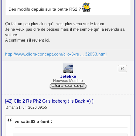
g
e
Des modifs depuis sur ta petite RS2 ?
Ça fait un peu plus d'un qu'il n'est plus venu sur le forum.
Je ne veux pas dire de bêtises mais il me semble qu'il a revendu sa
voiture...
A confirmer s'il revient ici.
http://www.cliors-concept.com/clio-3-rs ... 32053.html
Citation
Jetelike
Nouveau Membre
[42] Clio 2 Rs Ph2 Gris iceberg ( is Back =) )
mar. 21 juil. 2026 09:55
M
e
s
velsatis63 a écrit :
s
a
g