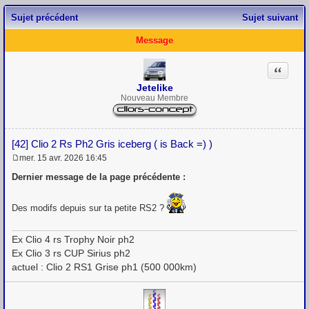
Sujet précédent
Sujet suivant
Message
Citation
Jetelike
Nouveau Membre
[42] Clio 2 Rs Ph2 Gris iceberg ( is Back =) )
mer. 15 avr. 2026 16:45
M
e
Dernier message de la page précédente :
s
s
a
Des modifs depuis sur ta petite RS2 ?
g
e
Ex Clio 4 rs Trophy Noir ph2
Ex Clio 3 rs CUP Sirius ph2
actuel : Clio 2 RS1 Grise ph1 (500 000km)