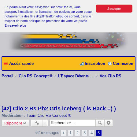
En poursuivant votre navigation sur notre forum, vous
J'accepte
acceptez l'installation et l'utilisation de cookies sur votre poste,
notamment à des fins d'optimisation et/ou de confort, dans le
respect de notre politique de protection de votre vie privée.
En savoir plus
Accès rapide
Inscription
Connexion
Portail
Clio RS Concept ®
L'Espace Détente Clio RS Concept ®
Vos Clio RS
[42] Clio 2 Rs Ph2 Gris iceberg ( is Back =) )
Modérateur :
Team Clio RS Concept ®
Répondre
62 messages
1
2
3
4
5