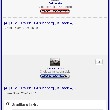
Publicité
Annonce Clio RS Concept
[42] Clio 2 Rs Ph2 Gris iceberg ( is Back =) )
mer. 15 avr. 2026 16:45
M
e
s
s
a
g
e
Citation
velsatis63
Clioteux Indispensable
[42] Clio 2 Rs Ph2 Gris iceberg ( is Back =) )
ven. 3 juil. 2026 21:44
M
e
s
Jetelike a écrit :
s
a