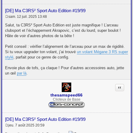
[DE] Ma C3RS² Sport Auto Edition #19/99
sam. 12 juil. 2025 13:48
M
e
Salut, ta C3RS² Sport Auto Edition est juste magnifique ! L’arceau
s
clubsport et l’échappement Akrapovic, c’est du lourd, super boulot !
s
Hâte de voir d’autres photos de ta bête !
a
g
e
Petit conseil : vérifier l’alignement de l’arceau pour un max de rigidité.
Si tu veux upgrader ton volant, j’ai trouvé
un volant Mégane 3 RS super
stylé
, parfait pour ce genre de config.
Envoie plus de tofs, ça claque ! Pour d’autres accessoires auto, jette
un œil
par là
.
Citation
thesamspeed66
Clioteux de Base
[DE] Ma C3RS² Sport Auto Edition #19/99
jeu. 7 août 2025 20:59
M
e