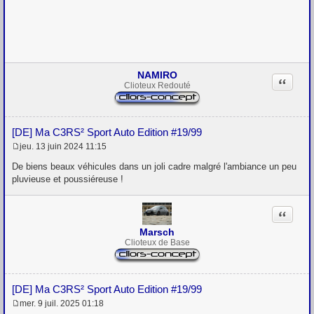
e
s
s
a
g
e
NAMIRO
Citation
Clioteux Redouté
[DE] Ma C3RS² Sport Auto Edition #19/99
jeu. 13 juin 2024 11:15
M
e
De biens beaux véhicules dans un joli cadre malgré l'ambiance un peu
s
pluvieuse et poussiéreuse !
s
a
g
Citation
e
Marsch
Clioteux de Base
[DE] Ma C3RS² Sport Auto Edition #19/99
mer. 9 juil. 2025 01:18
M