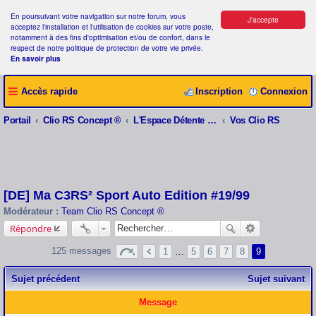
En poursuivant votre navigation sur notre forum, vous
J'accepte
acceptez l'installation et l'utilisation de cookies sur votre poste,
notamment à des fins d'optimisation et/ou de confort, dans le
respect de notre politique de protection de votre vie privée.
En savoir plus
Accès rapide
Inscription
Connexion
Portail
Clio RS Concept ®
L'Espace Détente Clio RS Concept ®
Vos Clio RS
[DE] Ma C3RS² Sport Auto Edition #19/99
Modérateur :
Team Clio RS Concept ®
Répondre
125 messages
1
…
5
6
7
8
9
Sujet précédent
Sujet suivant
Message