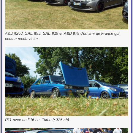
A&D #263, SAE #93, SAE #19 et A&D #79 d'un ami de France qui
nous a rendu visite.
R11 avec un F16 i.e. Turbo (~325 ch).