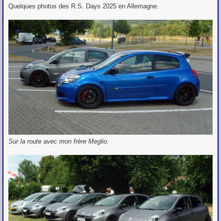
e
Quelques photos des R.S. Days 2025 en Allemagne.
s
s
a
g
e
Sur la route avec mon frère Meglio.