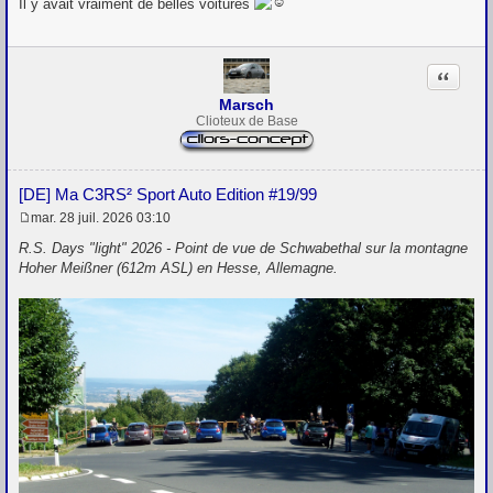
Il y avait vraiment de belles voitures
s
s
a
g
Citation
e
Marsch
Clioteux de Base
[DE] Ma C3RS² Sport Auto Edition #19/99
mar. 28 juil. 2026 03:10
M
e
R.S. Days "light" 2026 - Point de vue de Schwabethal sur la montagne
s
Hoher Meißner (612m ASL) en Hesse, Allemagne.
s
a
g
e