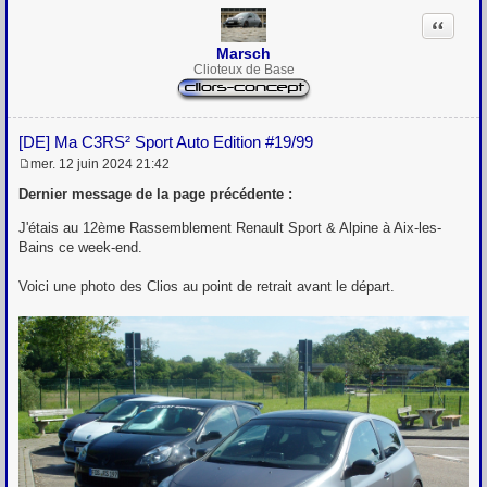
Citation
Marsch
Clioteux de Base
[DE] Ma C3RS² Sport Auto Edition #19/99
mer. 12 juin 2024 21:42
M
e
Dernier message de la page précédente :
s
s
J'étais au 12ème Rassemblement Renault Sport & Alpine à Aix-les-
a
Bains ce week-end.
g
e
Voici une photo des Clios au point de retrait avant le départ.