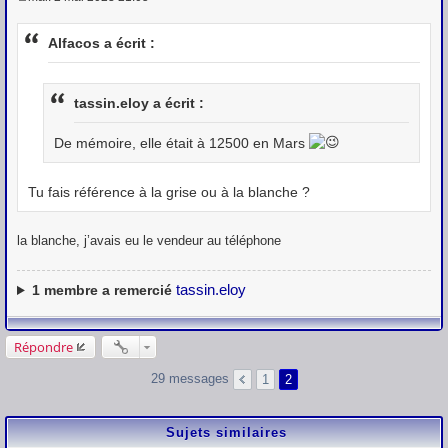
M
e
s
Alfacos a écrit :
s
a
g
e
tassin.eloy a écrit :
De mémoire, elle était à 12500 en Mars
Tu fais référence à la grise ou à la blanche ?
la blanche, j’avais eu le vendeur au téléphone
tassin.eloy
1
membre a remercié
Répondre
29 messages
1
2
Sujets similaires