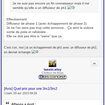
Je ne suis pas encore un fin connaisseur mais il me
semble qu’elle a un diffuseur de ph1
Effectivement.
Diffuseur de phase 1 (avec échappement de phase 2).
Je ne l'as sens pas trop cette annonce... Ça sent la voiture
sortie de piste et rafistolée...
Elle ne doit pas être si "saine" que ça.
C’est con, moi j’ai un échappement de ph1 avec un diffuseur de ph2,
on devrait échanger
Citation
tassin.eloy
Clioteux de Base
[Avis] Quel prix pour une 3rs1/3rs2
sam. 29 avr. 2023 08:28
M
e
s
Alfacos a écrit :