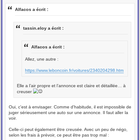
e
s
Alfacos a écrit :
s
a
g
e
tassin.eloy a écrit :
Alfacos a écrit :
Allez, une autre :
https://www.leboncoin.fr/voitures/2340204298.htm
Elle a l’air propre et l’annonce est claire et détaillée… à
creuser
Oui, c'est à envisager. Comme d'habitude, il est impossible de
juger sérieusement une auto sur une annonce. Il faut aller la
voir.
Celle-ci peut également être creusée. Avec un peu de négo,
selon les frais à prévoir, ce peut être pas trop mal :