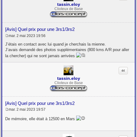
tassin.eloy
Clioteux de Base
[Avis] Quel prix pour une 3rs1/3rs2
mar. 2 mai 2023 19:56
M
e
J’étais en contact avec lui quand je cherchais la mienne.
s
J’avais demandé des photos supplémentaires (800 kms A/R pour aller
s
la chercher) qui ne sont jamais arrivées
a
g
e
Citation
tassin.eloy
Clioteux de Base
[Avis] Quel prix pour une 3rs1/3rs2
mar. 2 mai 2023 19:57
M
e
De mémoire, elle était à 12500 en Mars
s
s
a
g