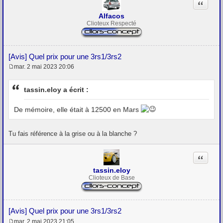
Citation
e
Alfacos
Clioteux Respecté
[Avis] Quel prix pour une 3rs1/3rs2
mar. 2 mai 2023 20:06
M
e
s
tassin.eloy a écrit :
s
a
g
De mémoire, elle était à 12500 en Mars
e
Tu fais référence à la grise ou à la blanche ?
Citation
tassin.eloy
Clioteux de Base
[Avis] Quel prix pour une 3rs1/3rs2
mar. 2 mai 2023 21:05