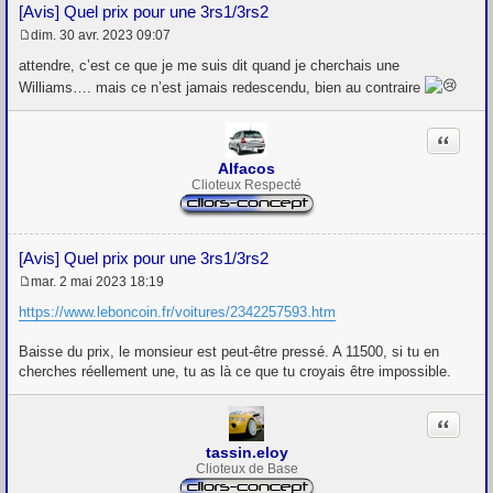
[Avis] Quel prix pour une 3rs1/3rs2
dim. 30 avr. 2023 09:07
M
e
attendre, c’est ce que je me suis dit quand je cherchais une
s
Williams…. mais ce n’est jamais redescendu, bien au contraire
s
a
g
Citation
e
Alfacos
Clioteux Respecté
[Avis] Quel prix pour une 3rs1/3rs2
mar. 2 mai 2023 18:19
M
e
https://www.leboncoin.fr/voitures/2342257593.htm
s
s
Baisse du prix, le monsieur est peut-être pressé. A 11500, si tu en
a
g
cherches réellement une, tu as là ce que tu croyais être impossible.
e
Citation
tassin.eloy
Clioteux de Base