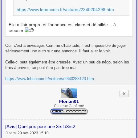
https://www.leboncoin.fr/voitures/2340204298.htm
Elle a l’air propre et l’annonce est claire et détaillée… à
creuser
Oui, c'est à envisager. Comme d'habitude, il est impossible de juger
sérieusement une auto sur une annonce. Il faut aller la voir.
Celle-ci peut également être creusée. Avec un peu de négo, selon les
frais à prévoir, ce peut être pas trop mal :
https://www.leboncoin.fr/voitures/2340283123.htm
Citation
Florian01
Clioteux Confirmé
[Avis] Quel prix pour une 3rs1/3rs2
sam. 29 avr. 2023 15:10
M