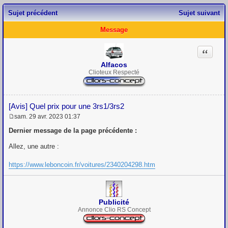
Sujet précédent
Sujet suivant
Message
Citation
Alfacos
Clioteux Respecté
[Avis] Quel prix pour une 3rs1/3rs2
sam. 29 avr. 2023 01:37
M
e
Dernier message de la page précédente :
s
s
Allez, une autre :
a
g
https://www.leboncoin.fr/voitures/2340204298.htm
e
Publicité
Annonce Clio RS Concept