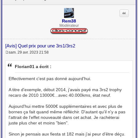
Citation
Rem38
Modérateur
[Avis] Quel prix pour une 3rs1/3rs2
sam. 29 avr. 2023 21:58
M
e
s
Florian01 a écrit :
s
a
g
Effectivement c'est pas donné aujourd'hui.
e
A titre d'exemple, début 2014, j'avais payé ma 3rs2 trophy
recaro de 2010 13000€...avec 40.000kms, état neuf.
Aujourd'hui mettre 5000€ supplémentaires et avec plus de
bornes ça fait quand même réfléchir. D'autant qu'il n'y a pas
l'attrait de l'effet nouveauté dans cet achat. Je rachèterai
juste plus cher et moins "bien".
Sinon je pensais aux fiesta st 182 mais j'ai peur d'être déçu.