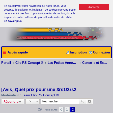
En poursuivant votre navigation sur notre forum, vous
J'accepte
acceptez l'installation et l'utilisation de cookies sur votre poste,
notamment à des fins d'optimisation et/ou de confort, dans le
respect de notre politique de protection de votre vie privée.
En savoir plus
Accès rapide
Inscription
Connexion
Portail
Clio RS Concept ®
Les Petites Annonces Clio RS Concept ®
Conseils et Estimations
[Avis] Quel prix pour une 3rs1/3rs2
Modérateur :
Team Clio RS Concept ®
Répondre
29 messages
1
2