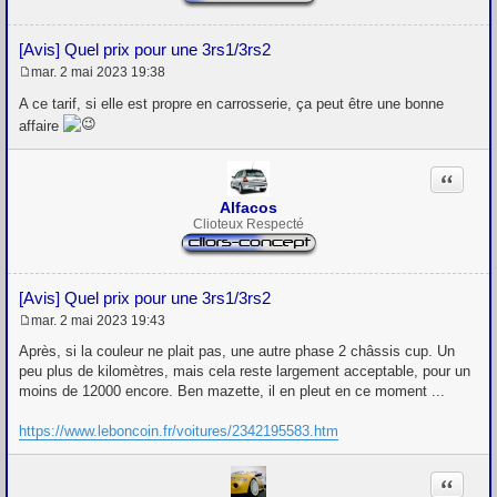
[Avis] Quel prix pour une 3rs1/3rs2
mar. 2 mai 2023 19:38
M
e
A ce tarif, si elle est propre en carrosserie, ça peut être une bonne
s
affaire
s
a
g
Citation
e
Alfacos
Clioteux Respecté
[Avis] Quel prix pour une 3rs1/3rs2
mar. 2 mai 2023 19:43
M
e
Après, si la couleur ne plait pas, une autre phase 2 châssis cup. Un
s
peu plus de kilomètres, mais cela reste largement acceptable, pour un
s
moins de 12000 encore. Ben mazette, il en pleut en ce moment ...
a
g
e
https://www.leboncoin.fr/voitures/2342195583.htm
Citation