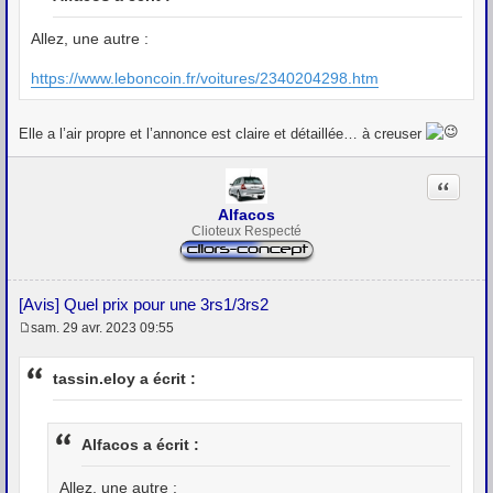
s
a
g
Allez, une autre :
e
https://www.leboncoin.fr/voitures/2340204298.htm
Elle a l’air propre et l’annonce est claire et détaillée… à creuser
Citation
Alfacos
Clioteux Respecté
[Avis] Quel prix pour une 3rs1/3rs2
sam. 29 avr. 2023 09:55
M
e
s
tassin.eloy a écrit :
s
a
g
e
Alfacos a écrit :
Allez, une autre :