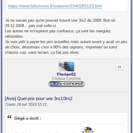
https://www.leboncoin.fr/voitures/2340283123.htm
Je ne savais pas qu'on pouvait trouvé une 3rs2 de 2008. Bon ok
29.12.2008... pas mal celle ci.
Les autres ne m'inspirent pas confiance, ça sent les merguez
rafistolées.
Je suis prêt à payer les prix actuelles mais autant avant y avait un peu
de choix, désormais c'est à 80% des oignons, importées ou sans
chassis cup, sans recaro, ça fait pas rêver.
Citation
Florian01
Clioteux Confirmé
[Avis] Quel prix pour une 3rs1/3rs2
sam. 29 avr. 2023 15:12
M
e
s
Gégé a écrit :
s
a
g
e