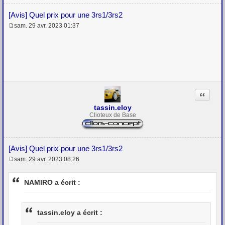
[Avis] Quel prix pour une 3rs1/3rs2
sam. 29 avr. 2023 01:37
M
e
s
s
a
g
e
Citation
tassin.eloy
Clioteux de Base
[Avis] Quel prix pour une 3rs1/3rs2
sam. 29 avr. 2023 08:26
M
e
s
NAMIRO a écrit :
s
a
g
e
tassin.eloy a écrit :