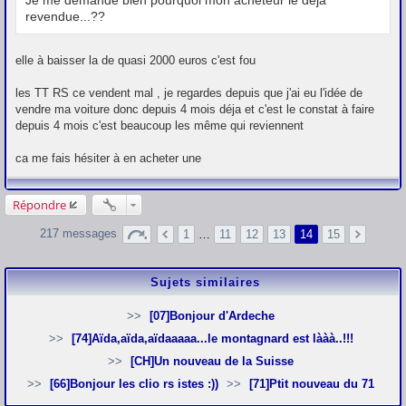
revendue...??
elle à baisser la de quasi 2000 euros c'est fou
les TT RS ce vendent mal , je regardes depuis que j'ai eu l'idée de
vendre ma voiture donc depuis 4 mois déja et c'est le constat à faire
depuis 4 mois c'est beaucoup les même qui reviennent
ca me fais hésiter à en acheter une
Répondre
217 messages
1
…
11
12
13
14
15
Sujets similaires
[07]Bonjour d'Ardeche
[74]Aïda,aïda,aïdaaaaa...le montagnard est lààà..!!!
[CH]Un nouveau de la Suisse
[66]Bonjour les clio rs istes :))
[71]Ptit nouveau du 71