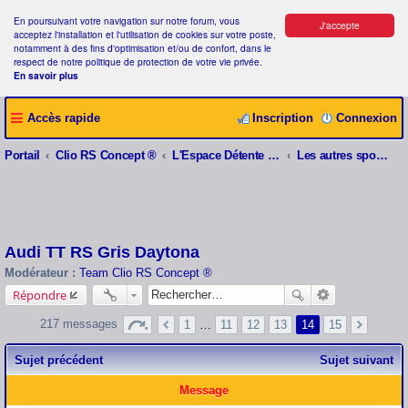
En poursuivant votre navigation sur notre forum, vous
J'accepte
acceptez l'installation et l'utilisation de cookies sur votre poste,
notamment à des fins d'optimisation et/ou de confort, dans le
respect de notre politique de protection de votre vie privée.
En savoir plus
Accès rapide
Inscription
Connexion
Portail
Clio RS Concept ®
L'Espace Détente Clio RS Concept ®
Les autres sportives
Audi TT RS Gris Daytona
Modérateur :
Team Clio RS Concept ®
Répondre
217 messages
1
…
11
12
13
14
15
Sujet précédent
Sujet suivant
Message