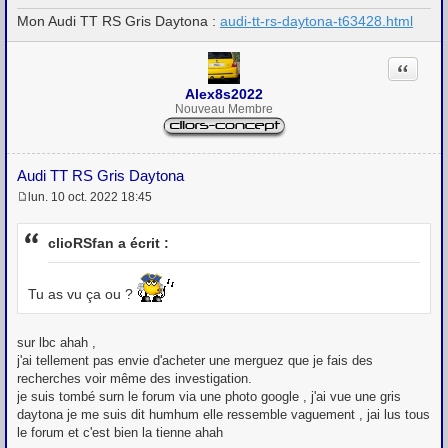
g
Mon Audi TT RS Gris Daytona :
audi-tt-rs-daytona-t63428.html
e
Citation
Alex8s2022
Nouveau Membre
Audi TT RS Gris Daytona
lun. 10 oct. 2022 18:45
M
e
s
clioRSfan a écrit :
s
a
g
e
Tu as vu ça ou ?
sur lbc ahah ,
j'ai tellement pas envie d'acheter une merguez que je fais des
recherches voir même des investigation.
je suis tombé surn le forum via une photo google , j'ai vue une gris
daytona je me suis dit humhum elle ressemble vaguement , jai lus tous
le forum et c'est bien la tienne ahah