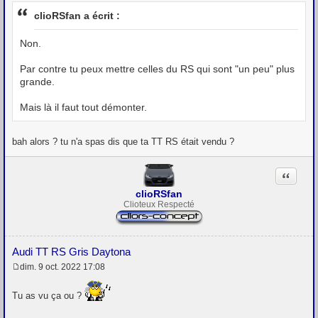
e
s
clioRSfan a écrit :
s
a
g
Non.
e
Par contre tu peux mettre celles du RS qui sont "un peu" plus
grande.
Mais là il faut tout démonter.
bah alors ? tu n'a spas dis que ta TT RS était vendu ?
Citation
clioRSfan
Clioteux Respecté
Audi TT RS Gris Daytona
dim. 9 oct. 2022 17:08
M
e
s
Tu as vu ça ou ?
s
a