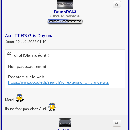
Citation
BrunoRS63
Clioteux Respecté
Audi TT RS Gris Daytona
mer. 10 août 2022 01:10
M
e
s
clioRSfan a écrit :
s
a
g
Non pas exactement.
e
Regarde sur le web
https://www.google.fr/search?q=extensio ... nt=gws-wiz
Merci
Ils ne font pas chez Audi
Citation