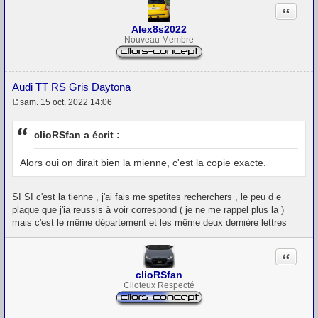
Citation
Alex8s2022
Nouveau Membre
Audi TT RS Gris Daytona
sam. 15 oct. 2022 14:06
M
e
s
clioRSfan a écrit :
s
a
g
Alors oui on dirait bien la mienne, c'est la copie exacte.
e
SI SI c'est la tienne , j'ai fais me spetites recherchers , le peu d e
plaque que j'ia reussis à voir correspond ( je ne me rappel plus la )
mais c'est le même département et les même deux dernière lettres
Citation
clioRSfan
Clioteux Respecté