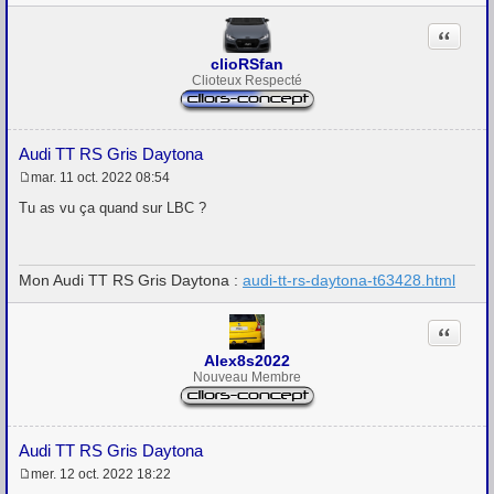
Citation
clioRSfan
Clioteux Respecté
Audi TT RS Gris Daytona
mar. 11 oct. 2022 08:54
M
e
Tu as vu ça quand sur LBC ?
s
s
a
g
Mon Audi TT RS Gris Daytona :
audi-tt-rs-daytona-t63428.html
e
Citation
Alex8s2022
Nouveau Membre
Audi TT RS Gris Daytona
mer. 12 oct. 2022 18:22
M