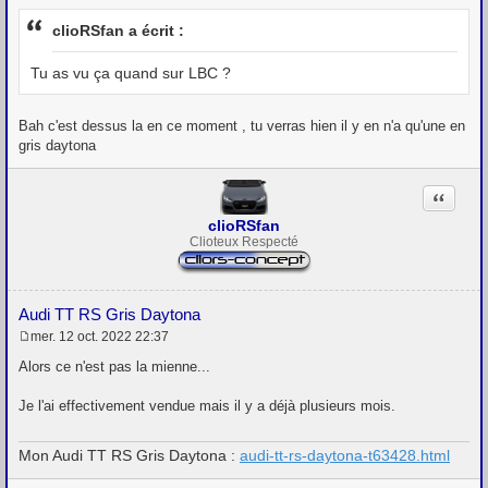
e
s
clioRSfan a écrit :
s
a
g
Tu as vu ça quand sur LBC ?
e
Bah c'est dessus la en ce moment , tu verras hien il y en n'a qu'une en
gris daytona
Citation
clioRSfan
Clioteux Respecté
Audi TT RS Gris Daytona
mer. 12 oct. 2022 22:37
M
e
Alors ce n'est pas la mienne...
s
s
Je l'ai effectivement vendue mais il y a déjà plusieurs mois.
a
g
e
Mon Audi TT RS Gris Daytona :
audi-tt-rs-daytona-t63428.html