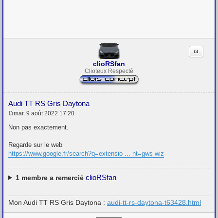
s
s
a
g
e
Citation
clioRSfan
Clioteux Respecté
Audi TT RS Gris Daytona
mar. 9 août 2022 17:20
M
e
Non pas exactement.
s
s
Regarde sur le web
a
g
https://www.google.fr/search?q=extensio ... nt=gws-wiz
e
clioRSfan
1
membre a remercié
Mon Audi TT RS Gris Daytona :
audi-tt-rs-daytona-t63428.html