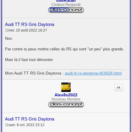
clioRSfan
Clioteux Respecté
Audi TT RS Gris Daytona
mer. 10 août 2022 16:27
M
e
Non.
s
s
Par contre tu peux mettre celles du RS qui sont "un peu" plus grande.
a
g
e
Mais là il faut tout démonter.
Mon Audi TT RS Gris Daytona :
audi-tt-rs-daytona-t63428.html
Citation
Alex8s2022
Nouveau Membre
Audi TT RS Gris Daytona
sam. 8 oct. 2022 23:12
M