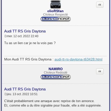
Citation
clioRSfan
Clioteux Respecté
Audi TT RS Gris Daytona
mer. 12 oct. 2022 22:40
M
e
Tu as un lien car je ne la vois pas ?
s
s
a
g
Mon Audi TT RS Gris Daytona :
audi-tt-rs-daytona-t63428.html
e
NAMIRO
Citation
Clioteux Redouté
Audi TT RS Gris Daytona
jeu. 13 oct. 2022 10:51
M
e
C'était probablement une arnaque avec reprise de ton annonce.
s
Et, comme elle a du être signalée pour fraude, elle a été supprimée.
s
a