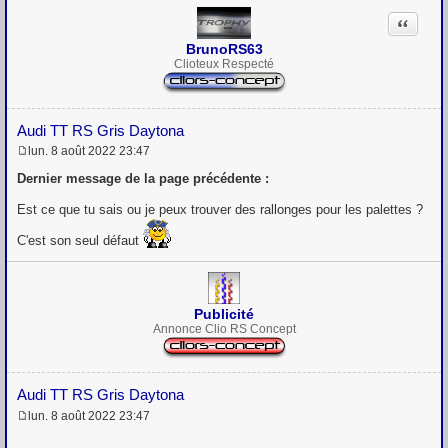
Citation
BrunoRS63
Clioteux Respecté
Audi TT RS Gris Daytona
lun. 8 août 2022 23:47
M
e
Dernier message de la page précédente :
s
s
Est ce que tu sais ou je peux trouver des rallonges pour les palettes ?
a
g
C'est son seul défaut
e
Publicité
Annonce Clio RS Concept
Audi TT RS Gris Daytona
lun. 8 août 2022 23:47
M
e