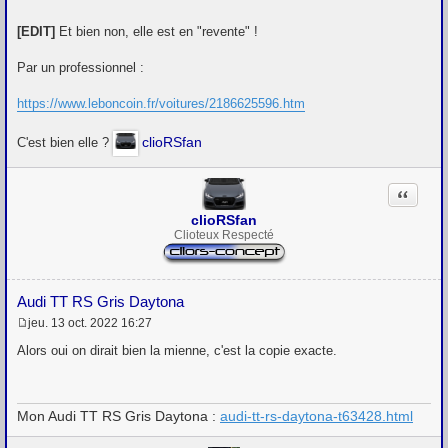
g
e
[EDIT]
Et bien non, elle est en "revente" !
Par un professionnel :
https://www.leboncoin.fr/voitures/2186625596.htm
clioRSfan
C'est bien elle ?
Citation
clioRSfan
Clioteux Respecté
Audi TT RS Gris Daytona
jeu. 13 oct. 2022 16:27
M
e
Alors oui on dirait bien la mienne, c'est la copie exacte.
s
s
a
g
Mon Audi TT RS Gris Daytona :
audi-tt-rs-daytona-t63428.html
e