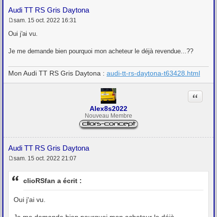
Audi TT RS Gris Daytona
sam. 15 oct. 2022 16:31
M
e
Oui j'ai vu.
s
s
Je me demande bien pourquoi mon acheteur le déjà revendue...??
a
g
e
Mon Audi TT RS Gris Daytona :
audi-tt-rs-daytona-t63428.html
Citation
Alex8s2022
Nouveau Membre
Audi TT RS Gris Daytona
sam. 15 oct. 2022 21:07
M
e
s
clioRSfan a écrit :
s
a
g
Oui j'ai vu.
e
Je me demande bien pourquoi mon acheteur le déjà