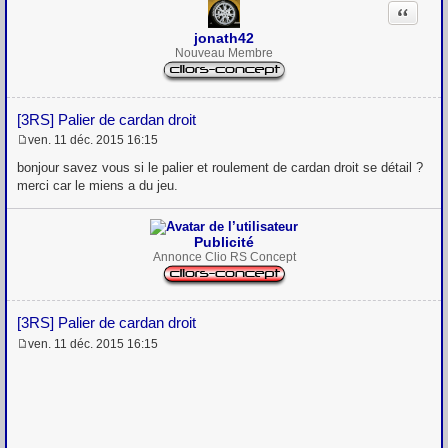
Citation
jonath42
Nouveau Membre
[3RS] Palier de cardan droit
ven. 11 déc. 2015 16:15
M
e
bonjour savez vous si le palier et roulement de cardan droit se détail ?
s
merci car le miens a du jeu.
s
a
g
e
Publicité
Annonce Clio RS Concept
[3RS] Palier de cardan droit
ven. 11 déc. 2015 16:15
M
e
s
s
a
g
e