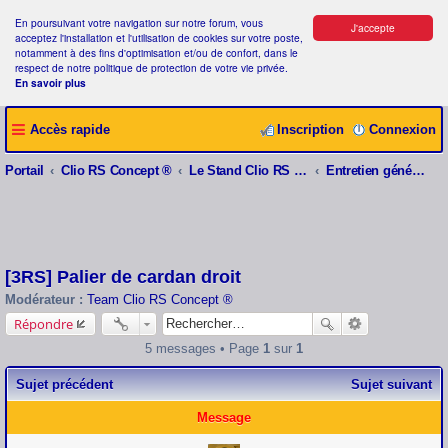
En poursuivant votre navigation sur notre forum, vous
J'accepte
acceptez l'installation et l'utilisation de cookies sur votre poste,
notamment à des fins d'optimisation et/ou de confort, dans le
respect de notre politique de protection de votre vie privée.
En savoir plus
Accès rapide
Inscription
Connexion
Portail
Clio RS Concept ®
Le Stand Clio RS Concept ®
Entretien général et Problèmes divers
[3RS] Palier de cardan droit
Modérateur :
Team Clio RS Concept ®
Répondre
5 messages • Page
1
sur
1
Sujet précédent
Sujet suivant
Message