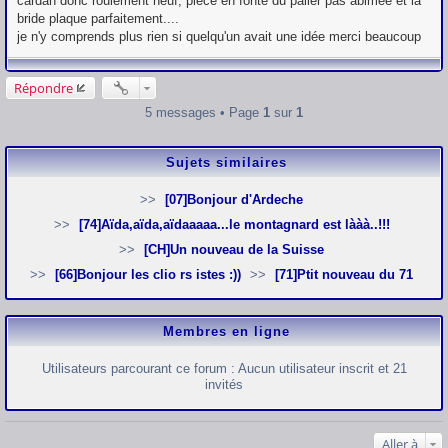
cardan donc roulement neuf, pièce en fonte du palier pas abimée et la
a
g
bride plaque parfaitement....
e
je n'y comprends plus rien si quelqu'un avait une idée merci beaucoup
Répondre
5 messages • Page
1
sur
1
Sujets similaires
[07]Bonjour d'Ardeche
[74]Aïda,aïda,aïdaaaaa...le montagnard est lààà..!!!
[CH]Un nouveau de la Suisse
[66]Bonjour les clio rs istes :))
[71]Ptit nouveau du 71
Membres en ligne
Utilisateurs parcourant ce forum : Aucun utilisateur inscrit et 21
invités
Aller à