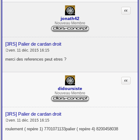
Citation
jonath42
Nouveau Membre
[3RS] Palier de cardan droit
ven. 11 déc. 2015 16:15
M
e
merci des references peut etres ?
s
s
a
g
Citation
e
didoursiste
Nouveau Membre
[3RS] Palier de cardan droit
ven. 11 déc. 2015 16:15
M
e
roulement ( repère 1) 7701071133palier ( repère 4) 8200458038
s
s