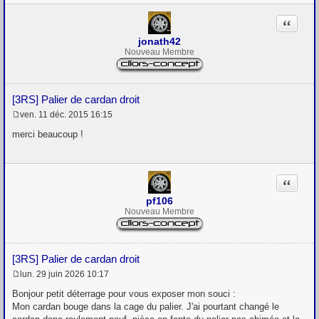
a
g
Citation
e
jonath42
Nouveau Membre
[3RS] Palier de cardan droit
ven. 11 déc. 2015 16:15
M
e
merci beaucoup !
s
s
a
g
Citation
e
pf106
Nouveau Membre
[3RS] Palier de cardan droit
lun. 29 juin 2026 10:17
M
e
Bonjour petit déterrage pour vous exposer mon souci :
s
Mon cardan bouge dans la cage du palier. J'ai pourtant changé le
s