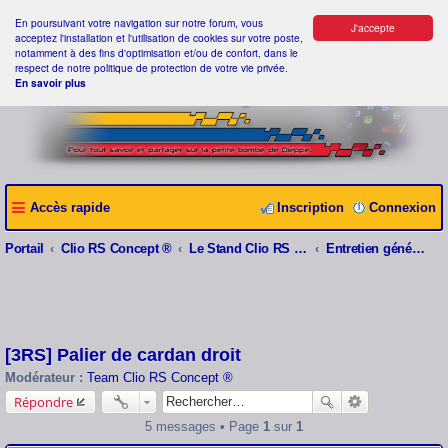
En poursuivant votre navigation sur notre forum, vous
J'accepte
acceptez l'installation et l'utilisation de cookies sur votre poste,
notamment à des fins d'optimisation et/ou de confort, dans le
respect de notre politique de protection de votre vie privée.
En savoir plus
Accès rapide
Inscription
Connexion
Portail
Clio RS Concept ®
Le Stand Clio RS Concept ®
Entretien général et Problèmes divers
[3RS] Palier de cardan droit
Modérateur :
Team Clio RS Concept ®
Répondre
5 messages • Page
1
sur
1