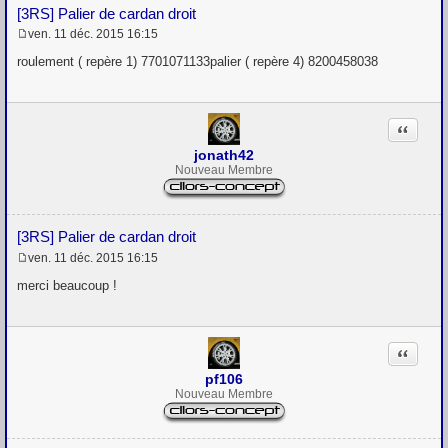
[3RS] Palier de cardan droit
ven. 11 déc. 2015 16:15
M
e
roulement ( repère 1) 7701071133palier ( repère 4) 8200458038
s
s
a
g
Citation
e
jonath42
Nouveau Membre
[3RS] Palier de cardan droit
ven. 11 déc. 2015 16:15
M
e
merci beaucoup !
s
s
a
g
Citation
e
pf106
Nouveau Membre