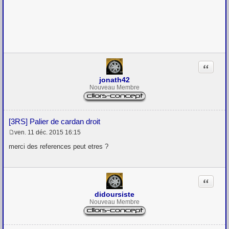
M
e
s
s
a
g
e
Citation
jonath42
Nouveau Membre
[3RS] Palier de cardan droit
ven. 11 déc. 2015 16:15
M
e
merci des references peut etres ?
s
s
a
g
Citation
e
didoursiste
Nouveau Membre