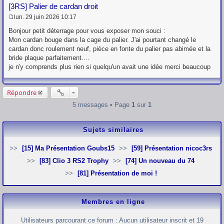
[3RS] Palier de cardan droit
lun. 29 juin 2026 10:17
M
e
Bonjour petit déterrage pour vous exposer mon souci :
s
Mon cardan bouge dans la cage du palier. J'ai pourtant changé le
s
cardan donc roulement neuf, pièce en fonte du palier pas abimée et la
a
g
bride plaque parfaitement....
e
je n'y comprends plus rien si quelqu'un avait une idée merci beaucoup
Répondre
5 messages • Page
1
sur
1
Sujets similaires
[15] Ma Présentation Goubs15
[59] Présentation nicoc3rs
[83] Clio 3 RS2 Trophy
[74] Un nouveau du 74
[81] Présentation de moi !
Membres en ligne
Utilisateurs parcourant ce forum : Aucun utilisateur inscrit et 19