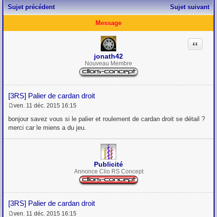
Sujet précédent
Sujet suivant
Message
Citation
jonath42
Nouveau Membre
[3RS] Palier de cardan droit
ven. 11 déc. 2015 16:15
M
e
bonjour savez vous si le palier et roulement de cardan droit se détail ?
s
merci car le miens a du jeu.
s
a
g
e
Publicité
Annonce Clio RS Concept
[3RS] Palier de cardan droit
ven. 11 déc. 2015 16:15