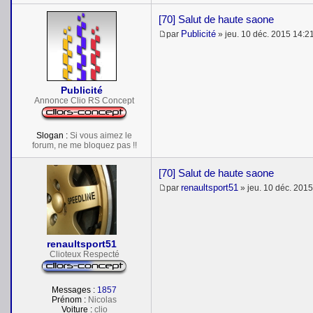
[70] Salut de haute saone
Publicité
par
»
jeu. 10 déc. 2015 14:2
M
e
s
s
a
Publicité
g
e
Annonce Clio RS Concept
Slogan :
Si vous aimez le
forum, ne me bloquez pas !!
[70] Salut de haute saone
renaultsport51
par
»
jeu. 10 déc. 201
M
e
s
s
a
renaultsport51
g
e
Clioteux Respecté
Messages :
1857
Prénom :
Nicolas
Voiture :
clio