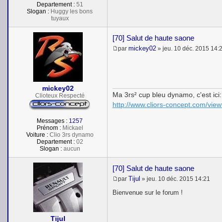
Departement :
51
Slogan :
Huggy les bons
tuyaux
[70] Salut de haute saone
mickey02
par
»
jeu. 10 déc. 2015 14:
M
e
s
s
a
mickey02
g
Ma 3rs² cup bleu dynamo, c'est ici:
e
Clioteux Respecté
http://www.cliors-concept.com/vie
Messages :
1257
Prénom :
Mickael
Voiture :
Clio 3rs dynamo
Departement :
02
Slogan :
aucun
[70] Salut de haute saone
Tijul
par
»
jeu. 10 déc. 2015 14:21
M
e
Bienvenue sur le forum !
s
s
a
Tijul
g