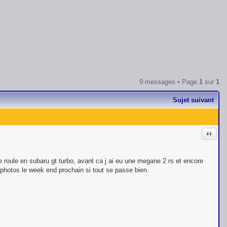
9 messages • Page
1
sur
1
Sujet suivant
Citati
e roule en subaru gt turbo, avant ca j ai eu une megane 2 rs et encore
s photos le week end prochain si tout se passe bien.