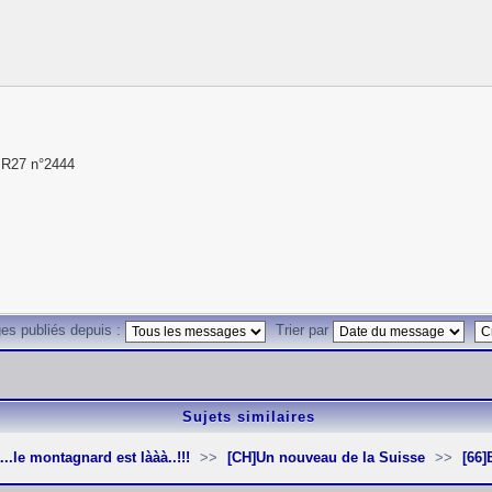
e R27 n°2444
es publiés depuis :
Trier par
Sujets similaires
...le montagnard est lààà..!!!
[CH]Un nouveau de la Suisse
[66