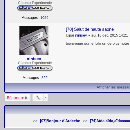
e
Clioteux Expérimenté
Messages :
1059
[70] Salut de haute saone
ninisev
par
»
jeu. 10 déc. 2015 14:21
M
e
bienvenue sur le fofo un de plus notr
s
s
a
ninisev
g
e
Clioteux Expérimenté
Messages :
829
Afficher les messag
Répondre
[07]Bonjour d'Ardeche
[74]Aïda,aïda,aïdaaaaa