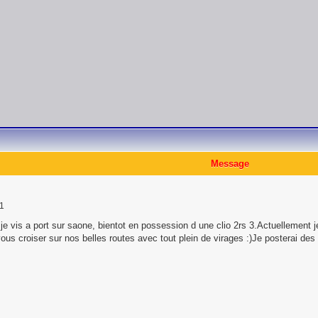
Message
21
e vis a port sur saone, bientot en possession d une clio 2rs 3.Actuellement j
 vous croiser sur nos belles routes avec tout plein de virages :)Je posterai de