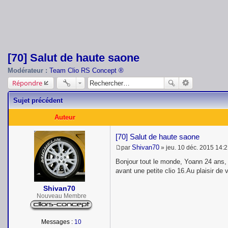
[70] Salut de haute saone
Modérateur :
Team Clio RS Concept ®
Répondre
Sujet précédent
Auteur
[70] Salut de haute saone
Shivan70
par
»
jeu. 10 déc. 2015 14:
M
e
Bonjour tout le monde, Yoann 24 ans, j
s
avant une petite clio 16.Au plaisir de
s
a
Shivan70
g
e
Nouveau Membre
Messages :
10