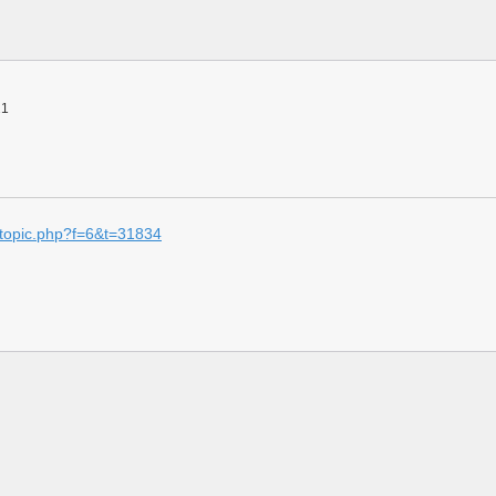
21
wtopic.php?f=6&t=31834