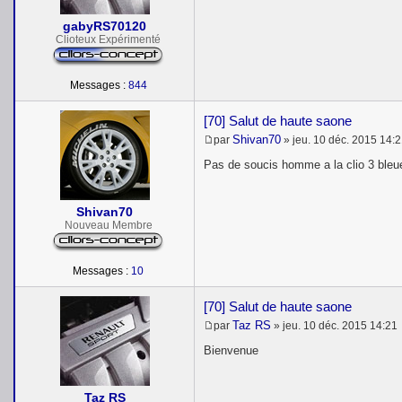
s
a
gabyRS70120
g
e
Clioteux Expérimenté
Messages :
844
[70] Salut de haute saone
Shivan70
par
»
jeu. 10 déc. 2015 14:
M
e
Pas de soucis homme a la clio 3 bleu
s
s
a
Shivan70
g
e
Nouveau Membre
Messages :
10
[70] Salut de haute saone
Taz RS
par
»
jeu. 10 déc. 2015 14:21
M
e
Bienvenue
s
s
a
Taz RS
g