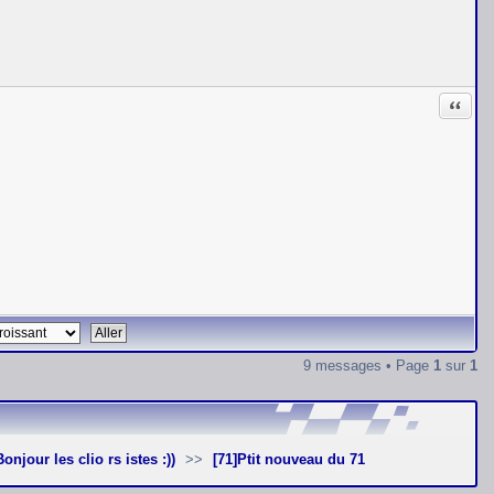
Citati
9 messages • Page
1
sur
1
]Bonjour les clio rs istes :))
[71]Ptit nouveau du 71