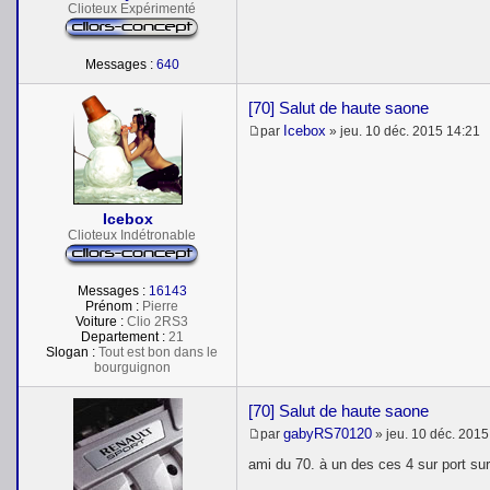
e
Clioteux Expérimenté
Messages :
640
[70] Salut de haute saone
Icebox
par
»
jeu. 10 déc. 2015 14:21
M
e
s
s
a
Icebox
g
e
Clioteux Indétronable
Messages :
16143
Prénom :
Pierre
Voiture :
Clio 2RS3
Departement :
21
Slogan :
Tout est bon dans le
bourguignon
[70] Salut de haute saone
gabyRS70120
par
»
jeu. 10 déc. 2015
M
e
ami du 70. à un des ces 4 sur port su
s