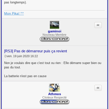
e
pas longtemps).
Mon Pika! ^^
Citation
gaminoi
Nouveau Membre
[RS3] Pas de démarreur puis ça revient
ven. 19 juin 2020 16:22
M
e
Non je voulais dire que c'est tout ou rien : Elle démarre super bien ou
s
pas du tout.
s
a
g
La batterie n'est pas en cause
e
Citation
Athmos
Clioteux Respecté