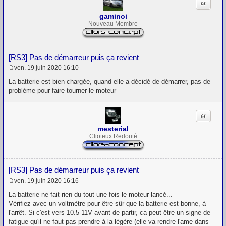
Citation
gaminoi
Nouveau Membre
[RS3] Pas de démarreur puis ça revient
ven. 19 juin 2020 16:10
M
e
La batterie est bien chargée, quand elle a décidé de démarrer, pas de
s
problème pour faire tourner le moteur
s
a
g
Citation
e
mesterial
Clioteux Redouté
[RS3] Pas de démarreur puis ça revient
ven. 19 juin 2020 16:16
M
e
La batterie ne fait rien du tout une fois le moteur lancé...
s
Vérifiez avec un voltmètre pour être sûr que la batterie est bonne, à
s
l'arrêt. Si c'est vers 10.5-11V avant de partir, ca peut être un signe de
a
g
fatigue qu'il ne faut pas prendre à la légère (elle va rendre l'ame dans