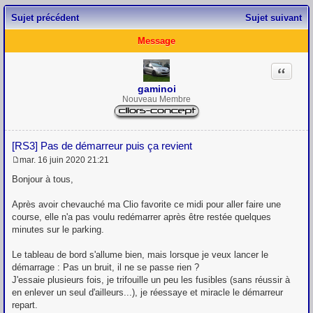
Sujet précédent
Sujet suivant
Message
Citation
gaminoi
Nouveau Membre
[RS3] Pas de démarreur puis ça revient
mar. 16 juin 2020 21:21
M
e
Bonjour à tous,
s
s
Après avoir chevauché ma Clio favorite ce midi pour aller faire une
a
g
course, elle n'a pas voulu redémarrer après être restée quelques
e
minutes sur le parking.
Le tableau de bord s'allume bien, mais lorsque je veux lancer le
démarrage : Pas un bruit, il ne se passe rien ?
J'essaie plusieurs fois, je trifouille un peu les fusibles (sans réussir à
en enlever un seul d'ailleurs...), je réessaye et miracle le démarreur
repart.