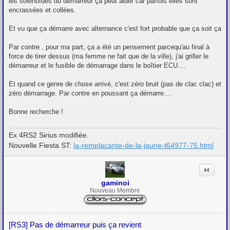
les solénoïdes du démarreur ça peut aider car parfois elles sont
encrassées et collées.
Et vu que ça démarre avec alternance c'est fort probable que ça soit ça
Par contre , pour ma part, ça a été un pensement parcequ'au final à
force de tirer dessus (ma femme ne fait que de la ville), j'ai griller le
démarreur et le fusible de démarrage dans le boîtier ECU....
Et quand ce genre de chose arrivé, c'est zéro bruit (pas de clac clac) et
zéro démarrage. Par contre en poussant ça démarre....
Bonne recherche !
Ex 4RS2 Sirius modifiée.
Nouvelle Fiesta ST:
la-remplacante-de-la-jaune-t64977-75.html
Citation
gaminoi
Nouveau Membre
[RS3] Pas de démarreur puis ça revient