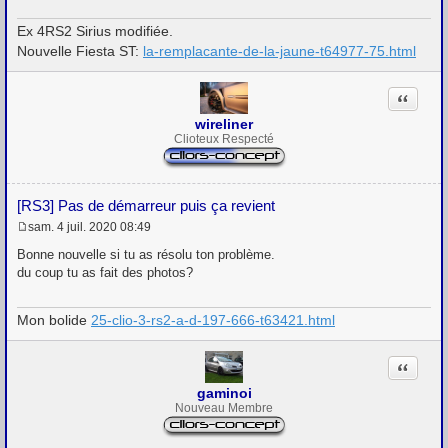
Ex 4RS2 Sirius modifiée.
Nouvelle Fiesta ST:
la-remplacante-de-la-jaune-t64977-75.html
Citation
wireliner
Clioteux Respecté
[RS3] Pas de démarreur puis ça revient
sam. 4 juil. 2020 08:49
M
e
Bonne nouvelle si tu as résolu ton problème.
s
du coup tu as fait des photos?
s
a
g
Mon bolide
25-clio-3-rs2-a-d-197-666-t63421.html
e
Citation
gaminoi
Nouveau Membre