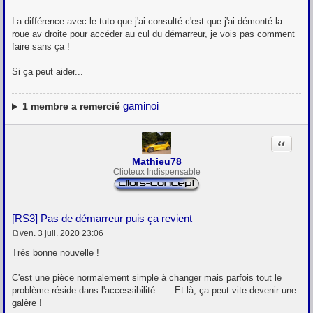
La différence avec le tuto que j'ai consulté c'est que j'ai démonté la
roue av droite pour accéder au cul du démarreur, je vois pas comment
faire sans ça !
Si ça peut aider...
gaminoi
1
membre a remercié
Citation
Mathieu78
Clioteux Indispensable
[RS3] Pas de démarreur puis ça revient
ven. 3 juil. 2020 23:06
M
e
Très bonne nouvelle !
s
s
C'est une pièce normalement simple à changer mais parfois tout le
a
g
problème réside dans l'accessibilité...... Et là, ça peut vite devenir une
e
galère !