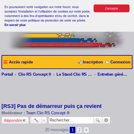
En poursuivant votre navigation sur notre forum, vous
J'accepte
acceptez l'installation et l'utilisation de cookies sur votre poste,
notamment à des fins d'optimisation et/ou de confort, dans le
respect de notre politique de protection de votre vie privée.
En savoir plus
Accès rapide
Inscription
Connexion
Portail
Clio RS Concept ®
Le Stand Clio RS Concept ®
Entretien général et Problèmes divers
[RS3] Pas de démarreur puis ça revient
Modérateur :
Team Clio RS Concept ®
Répondre
20 messages
1
2