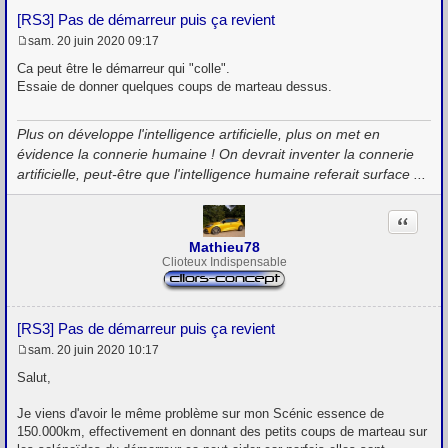
[RS3] Pas de démarreur puis ça revient
sam. 20 juin 2020 09:17
M
e
Ca peut être le démarreur qui "colle".
s
Essaie de donner quelques coups de marteau dessus.
s
a
g
Plus on développe l'intelligence artificielle, plus on met en
e
évidence la connerie humaine ! On devrait inventer la connerie
artificielle, peut-être que l'intelligence humaine referait surface ...
Citation
Mathieu78
Clioteux Indispensable
[RS3] Pas de démarreur puis ça revient
sam. 20 juin 2020 10:17
M
e
Salut,
s
s
Je viens d'avoir le même problème sur mon Scénic essence de
a
g
150.000km, effectivement en donnant des petits coups de marteau sur
e