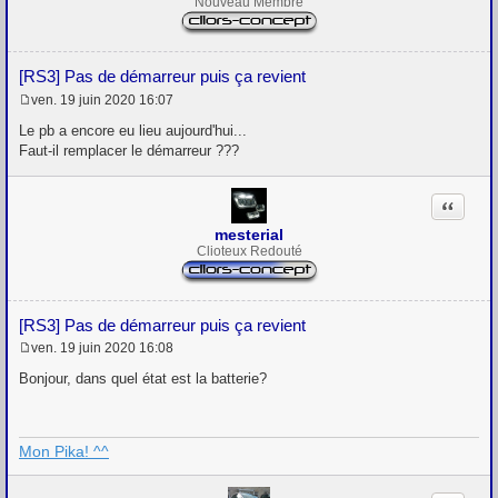
Nouveau Membre
[RS3] Pas de démarreur puis ça revient
ven. 19 juin 2020 16:07
M
e
Le pb a encore eu lieu aujourd'hui...
s
Faut-il remplacer le démarreur ???
s
a
g
Citation
e
mesterial
Clioteux Redouté
[RS3] Pas de démarreur puis ça revient
ven. 19 juin 2020 16:08
M
e
Bonjour, dans quel état est la batterie?
s
s
a
g
Mon Pika! ^^
e