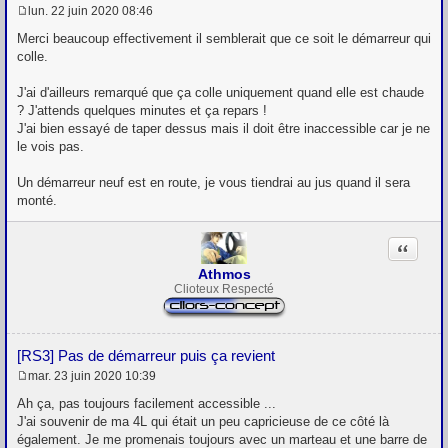
lun. 22 juin 2020 08:46
M
e
Merci beaucoup effectivement il semblerait que ce soit le démarreur qui
s
colle.
s
a
g
J'ai d'ailleurs remarqué que ça colle uniquement quand elle est chaude
e
? J'attends quelques minutes et ça repars !
J'ai bien essayé de taper dessus mais il doit être inaccessible car je ne
le vois pas.
Un démarreur neuf est en route, je vous tiendrai au jus quand il sera
monté.
Citation
Athmos
Clioteux Respecté
[RS3] Pas de démarreur puis ça revient
mar. 23 juin 2020 10:39
M
e
Ah ça, pas toujours facilement accessible ...
s
J'ai souvenir de ma 4L qui était un peu capricieuse de ce côté là
s
également. Je me promenais toujours avec un marteau et une barre de
a