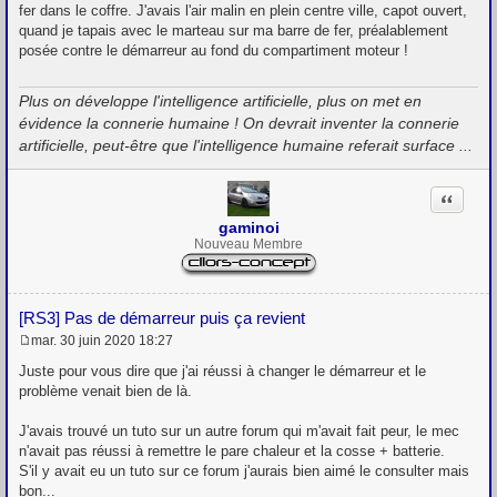
g
fer dans le coffre. J'avais l'air malin en plein centre ville, capot ouvert,
e
quand je tapais avec le marteau sur ma barre de fer, préalablement
posée contre le démarreur au fond du compartiment moteur !
Plus on développe l'intelligence artificielle, plus on met en
évidence la connerie humaine ! On devrait inventer la connerie
artificielle, peut-être que l'intelligence humaine referait surface ...
Citation
gaminoi
Nouveau Membre
[RS3] Pas de démarreur puis ça revient
mar. 30 juin 2020 18:27
M
e
Juste pour vous dire que j'ai réussi à changer le démarreur et le
s
problème venait bien de là.
s
a
g
J'avais trouvé un tuto sur un autre forum qui m'avait fait peur, le mec
e
n'avait pas réussi à remettre le pare chaleur et la cosse + batterie.
S'il y avait eu un tuto sur ce forum j'aurais bien aimé le consulter mais
bon...