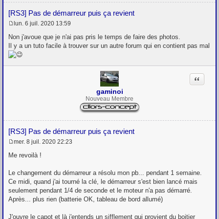
[RS3] Pas de démarreur puis ça revient
lun. 6 juil. 2020 13:59
M
e
Non j'avoue que je n'ai pas pris le temps de faire des photos.
s
Il y a un tuto facile à trouver sur un autre forum qui en contient pas mal
s
a
g
e
Citation
gaminoi
Nouveau Membre
[RS3] Pas de démarreur puis ça revient
mer. 8 juil. 2020 22:23
M
e
Me revoilà !
s
s
Le changement du démarreur a résolu mon pb... pendant 1 semaine.
a
g
Ce midi, quand j'ai tourné la clé, le démarreur s'est bien lancé mais
e
seulement pendant 1/4 de seconde et le moteur n'a pas démarré.
Après... plus rien (batterie OK, tableau de bord allumé)
J'ouvre le capot et là j'entends un sifflement qui provient du boitier