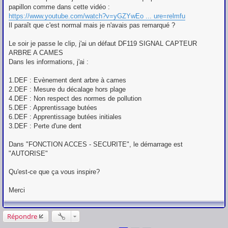
papillon comme dans cette vidéo :
https://www.youtube.com/watch?v=yGZYwEo ... ure=relmfu
Il paraît que c'est normal mais je n'avais pas remarqué ?
Le soir je passe le clip, j'ai un défaut DF119 SIGNAL CAPTEUR
ARBRE A CAMES
Dans les informations, j'ai :
1.DEF : Evènement dent arbre à cames
2.DEF : Mesure du décalage hors plage
4.DEF : Non respect des normes de pollution
5.DEF : Apprentissage butées
6.DEF : Apprentissage butées initiales
3.DEF : Perte d'une dent
Dans "FONCTION ACCES - SECURITE", le démarrage est
"AUTORISE"
Qu'est-ce que ça vous inspire?
Merci
Répondre