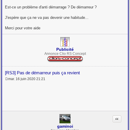
Est-ce un problème d'anti démarrage ? De démarreur ?
J'espère que ça ne va pas devenir une habitude...
Merci pour votre aide
Publicité
Annonce Clio RS Concept
[RS3] Pas de démarreur puis ça revient
mar. 16 juin 2020 21:21
M
e
s
s
a
g
e
Citation
gaminoi