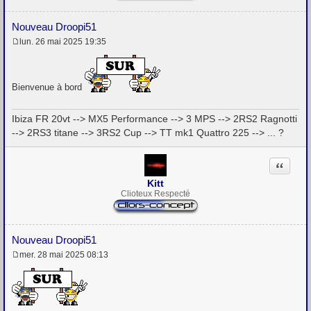
Nouveau Droopi51
lun. 26 mai 2025 19:35
M
e
s
s
Bienvenue à bord
a
g
e
Ibiza FR 20vt --> MX5 Performance --> 3 MPS --> 2RS2 Ragnotti
--> 2RS3 titane --> 3RS2 Cup --> TT mk1 Quattro 225 --> ... ?
Citation
Kitt
Clioteux Respecté
Nouveau Droopi51
mer. 28 mai 2025 08:13
M
e
s
s
a
g