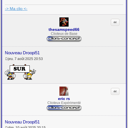
e
-> Ma clio <-
Citation
thesamspeed66
Clioteux de Base
Nouveau Droopi51
jeu. 7 août 2025 20:53
M
e
s
s
a
g
e
Citation
eric rs
Clioteux Expérimenté
Nouveau Droopi51
dim. 10 août 2025 20:15