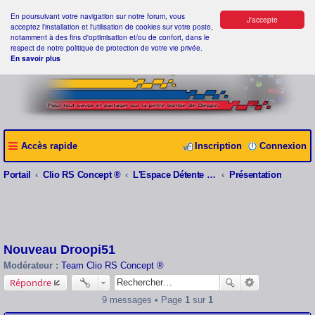
En poursuivant votre navigation sur notre forum, vous
J'accepte
acceptez l'installation et l'utilisation de cookies sur votre poste,
notamment à des fins d'optimisation et/ou de confort, dans le
respect de notre politique de protection de votre vie privée.
En savoir plus
Accès rapide
Inscription
Connexion
Portail
Clio RS Concept ®
L'Espace Détente Clio RS Concept ®
Présentation
Nouveau Droopi51
Modérateur :
Team Clio RS Concept ®
Répondre
9 messages • Page
1
sur
1