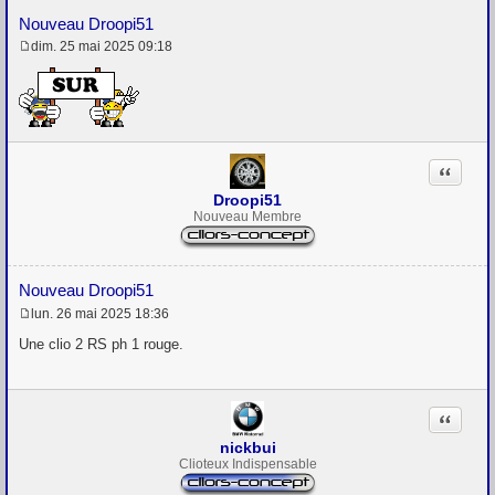
Nouveau Droopi51
dim. 25 mai 2025 09:18
M
e
s
s
a
g
e
Citation
Droopi51
Nouveau Membre
Nouveau Droopi51
lun. 26 mai 2025 18:36
M
e
Une clio 2 RS ph 1 rouge.
s
s
a
g
Citation
e
nickbui
Clioteux Indispensable