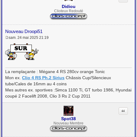
Didiou
Clioteux Redouté
Nouveau Droopi51
sam. 24 mai 2025 21:19
M
e
s
s
a
g
e
La remplaçante : Mégane 4 RS 280cv orange Tonic
Mon ex.
Clio 4 RS Ph.2 Sirius
Châssis Cup/Silencieux
tube/Cales de 16mm au 4 coins
Mes autres ex. sportives :Simca 1100 Ti, GT turbo 1986, Hyundai
coupé 2 Facelift 2008, Clio 3 Rs 2 Cup 2011
Citation
Spot38
Nouveau Membre