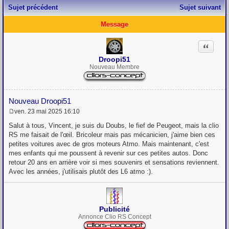
Sujet précédent
Sujet suivant
Message
Citation
Droopi51
Nouveau Membre
Nouveau Droopi51
ven. 23 mai 2025 16:10
M
e
Salut à tous, Vincent, je suis du Doubs, le fief de Peugeot, mais la clio
s
RS me faisait de l'œil. Bricoleur mais pas mécanicien, j'aime bien ces
s
petites voitures avec de gros moteurs Atmo. Mais maintenant, c'est
a
g
mes enfants qui me poussent à revenir sur ces petites autos. Donc
e
retour 20 ans en arrière voir si mes souvenirs et sensations reviennent.
Avec les années, j'utilisais plutôt des L6 atmo :).
Publicité
Annonce Clio RS Concept