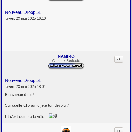
Nouveau Droopi51
ven. 23 mai 2025 16:10
M
e
s
s
a
g
e
NAMIRO
Citation
Clioteux Redouté
Nouveau Droopi51
ven. 23 mai 2025 18:01
M
e
Bienvenue à toi !
s
s
Sur quelle Clio as tu jeté ton dévolu ?
a
g
e
Et c'est comme le vélo...
Citation