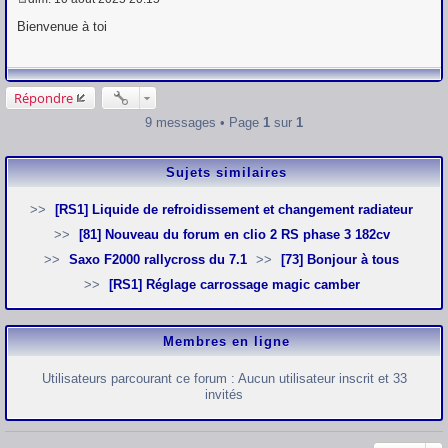
M
e
Bienvenue à toi
s
s
a
g
e
Répondre
9 messages • Page
1
sur
1
Sujets similaires
[RS1] Liquide de refroidissement et changement radiateur
[81] Nouveau du forum en clio 2 RS phase 3 182cv
Saxo F2000 rallycross du 7.1
[73] Bonjour à tous
[RS1] Réglage carrossage magic camber
Membres en ligne
Utilisateurs parcourant ce forum : Aucun utilisateur inscrit et 33
invités