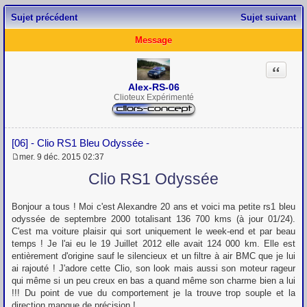
Sujet précédent
Sujet suivant
Message
Citation
Alex-RS-06
Clioteux Expérimenté
[06] - Clio RS1 Bleu Odyssée -
mer. 9 déc. 2015 02:37
M
e
Clio RS1 Odyssée
s
s
a
Bonjour a tous ! Moi c'est Alexandre 20 ans et voici ma petite rs1 bleu
g
odyssée de septembre 2000 totalisant 136 700 kms (à jour 01/24).
e
C'est ma voiture plaisir qui sort uniquement le week-end et par beau
temps ! Je l'ai eu le 19 Juillet 2012 elle avait 124 000 km. Elle est
entièrement d'origine sauf le silencieux et un filtre à air BMC que je lui
ai rajouté ! J'adore cette Clio, son look mais aussi son moteur rageur
qui même si un peu creux en bas a quand même son charme bien a lui
!!! Du point de vue du comportement je la trouve trop souple et la
direction manque de précision !