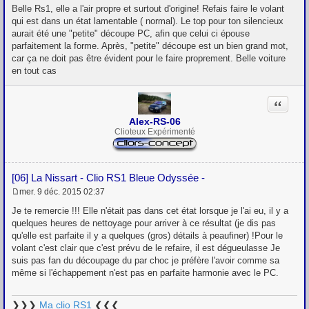
e
Belle Rs1, elle a l'air propre et surtout d'origine! Refais faire le volant
s
qui est dans un état lamentable ( normal). Le top pour ton silencieux
s
aurait été une "petite" découpe PC, afin que celui ci épouse
a
g
parfaitement la forme. Après, "petite" découpe est un bien grand mot,
e
car ça ne doit pas être évident pour le faire proprement. Belle voiture
en tout cas
Citation
Alex-RS-06
Clioteux Expérimenté
[06] La Nissart - Clio RS1 Bleue Odyssée -
mer. 9 déc. 2015 02:37
M
e
Je te remercie !!! Elle n'était pas dans cet état lorsque je l'ai eu, il y a
s
quelques heures de nettoyage pour arriver à ce résultat (je dis pas
s
qu'elle est parfaite il y a quelques (gros) détails à peaufiner) !Pour le
a
g
volant c'est clair que c'est prévu de le refaire, il est dégueulasse Je
e
suis pas fan du découpage du par choc je préfère l'avoir comme sa
même si l'échappement n'est pas en parfaite harmonie avec le PC.
❯❯❯
Ma clio RS1
❮❮❮