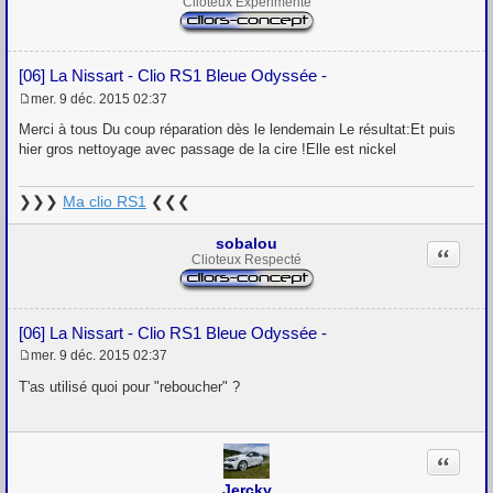
Clioteux Expérimenté
[06] La Nissart - Clio RS1 Bleue Odyssée -
mer. 9 déc. 2015 02:37
M
e
Merci à tous Du coup réparation dès le lendemain Le résultat:Et puis
s
hier gros nettoyage avec passage de la cire !Elle est nickel
s
a
g
❯❯❯
Ma clio RS1
❮❮❮
e
sobalou
Citation
Clioteux Respecté
[06] La Nissart - Clio RS1 Bleue Odyssée -
mer. 9 déc. 2015 02:37
M
e
T'as utilisé quoi pour "reboucher" ?
s
s
a
g
Citation
e
Jercky