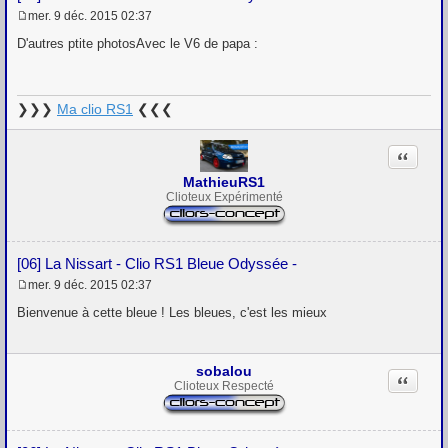
mer. 9 déc. 2015 02:37
M
e
D'autres ptite photosAvec le V6 de papa :
s
s
a
g
❯❯❯
Ma clio RS1
❮❮❮
e
Citation
MathieuRS1
Clioteux Expérimenté
[06] La Nissart - Clio RS1 Bleue Odyssée -
mer. 9 déc. 2015 02:37
M
e
Bienvenue à cette bleue ! Les bleues, c'est les mieux
s
s
a
g
sobalou
Citation
e
Clioteux Respecté