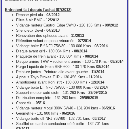
Entretient fait depuis l'achat (07/2012)
Repose pied alu -
08/2012
Filtre à air BMC -
12/2012
Vidange moteur Castrol Edge 5W40 - 126 155 Kms -
08/2012
Silencieux Devil -
04/2013
Rénovation des optiques avant -
11/2013
Réfection volant en peau retournée -
07/2014
Vidange boite Elf NFJ 75W80 - 130 006 Kms -
08/2014
Disque avant grN - 130 034 Kms -
08/2014
Plaquette de frein avant - 130 034 Kms -
08/2014
Disque arrière TRW + roulement arrière - 130 170 Kms -
08/2014
Purge Liquide de Frein RBF 600 - 130 170 Kms
08/2014
Peinture jantes- Peinture aile avant gauche -
11/2014
4 pneus Toyo Proxes T1R - 130 456 Kms -
11/2014
Amortisseur avant Koni strt - 130 800 Kms -
12/2014
Vidange boite Elf NFJ 75W80 - 130 800 Kms -
08/2014
Support moteur coté distri - 131 263 Kms -
29/09/2015
Distribution complète - 131 263 kms -
29/09/2015
Capot Alu -
05/16
Vidange moteur Motul 300V 5W40 - 131 934 kms -
06/2016
Géométrie - 131 900 kms -
06/2016
Vidange boîte elf NFJ 75W80 - 132 701 kms -
03/2017
Soufflet de cardan conducteur côté boîte - 132 701 kms -
03/2017