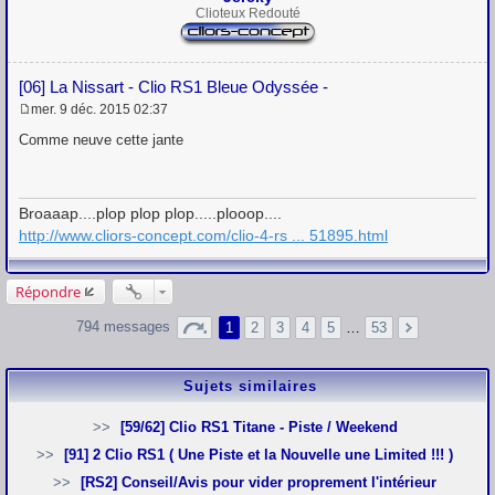
Clioteux Redouté
[06] La Nissart - Clio RS1 Bleue Odyssée -
mer. 9 déc. 2015 02:37
M
e
Comme neuve cette jante
s
s
a
g
Broaaap....plop plop plop.....plooop....
e
http://www.cliors-concept.com/clio-4-rs ... 51895.html
Répondre
794 messages
1
2
3
4
5
…
53
Sujets similaires
[59/62] Clio RS1 Titane - Piste / Weekend
[91] 2 Clio RS1 ( Une Piste et la Nouvelle une Limited !!! )
[RS2] Conseil/Avis pour vider proprement l'intérieur