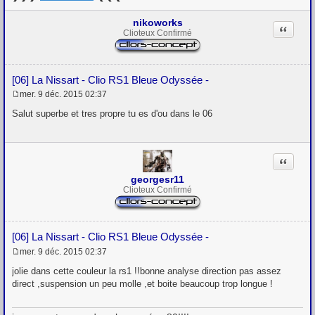
nikoworks
Citation
Clioteux Confirmé
[06] La Nissart - Clio RS1 Bleue Odyssée -
mer. 9 déc. 2015 02:37
M
e
Salut superbe et tres propre tu es d'ou dans le 06
s
s
a
g
Citation
e
georgesr11
Clioteux Confirmé
[06] La Nissart - Clio RS1 Bleue Odyssée -
mer. 9 déc. 2015 02:37
M
e
jolie dans cette couleur la rs1 !!bonne analyse direction pas assez
s
direct ,suspension un peu molle ,et boite beaucoup trop longue !
s
a
g