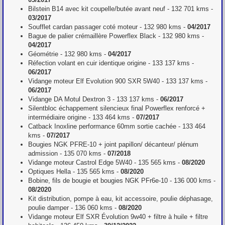
Bilstein B14 avec kit coupelle/butée avant neuf - 132 701 kms -
03/2017
Soufflet cardan passager coté moteur - 132 980 kms -
04/2017
Bague de palier crémaillère Powerflex Black - 132 980 kms -
04/2017
Géométrie - 132 980 kms -
04/2017
Réfection volant en cuir identique origine - 133 137 kms -
06/2017
Vidange moteur Elf Evolution 900 SXR 5W40 - 133 137 kms -
06/2017
Vidange DA Motul Dextron 3 - 133 137 kms -
06/2017
Silentbloc échappement silencieux final Powerflex renforcé +
intermédiaire origine - 133 464 kms -
07/2017
Catback Inoxline performance 60mm sortie cachée - 133 464
kms -
07/2017
Bougies NGK PFRE-10 + joint papillon/ décanteur/ plénum
admission - 135 070 kms -
07/2018
Vidange moteur Castrol Edge 5W40 - 135 565 kms -
08/2020
Optiques Hella - 135 565 kms -
08/2020
Bobine, fils de bougie et bougies NGK PFr6e-10 - 136 000 kms -
08/2020
Kit distribution, pompe à eau, kit accessoire, poulie déphasage,
poulie damper - 136 060 kms -
08/2020
Vidange moteur Elf SXR Évolution 9w40 + filtre à huile + filtre