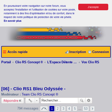
En poursuivant votre navigation sur notre forum, vous
J'accepte
acceptez l'installation et l'utilisation de cookies sur votre poste,
notamment à des fins d'optimisation et/ou de confort, dans le
respect de notre politique de protection de votre vie privée.
En savoir plus
Accès rapide
Inscription
Connexion
Portail
Clio RS Concept ®
L'Espace Détente Clio RS Concept ®
Vos Clio RS
[06] - Clio RS1 Bleu Odyssée -
Modérateur :
Team Clio RS Concept ®
Répondre
794 messages
1
2
3
4
5
…
53