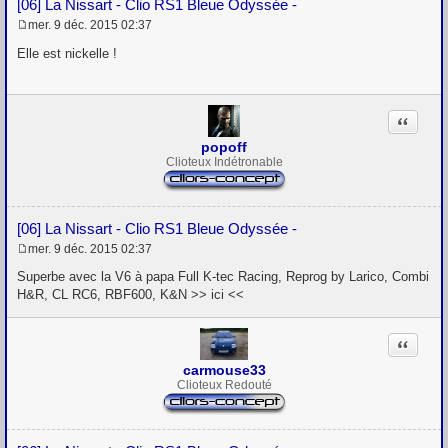
[06] La Nissart - Clio RS1 Bleue Odyssée -
mer. 9 déc. 2015 02:37
M
e
Elle est nickelle !
s
s
a
g
Citation
e
popoff
Clioteux Indétronable
[06] La Nissart - Clio RS1 Bleue Odyssée -
mer. 9 déc. 2015 02:37
M
e
Superbe avec la V6 à papa Full K-tec Racing, Reprog by Larico, Combi
s
H&R, CL RC6, RBF600, K&N >> ici <<
s
a
g
Citation
e
carmouse33
Clioteux Redouté