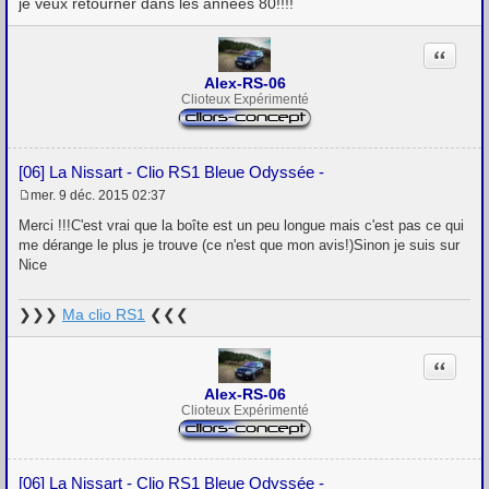
je veux retourner dans les années 80!!!!
e
Citation
Alex-RS-06
Clioteux Expérimenté
[06] La Nissart - Clio RS1 Bleue Odyssée -
mer. 9 déc. 2015 02:37
M
e
Merci !!!C'est vrai que la boîte est un peu longue mais c'est pas ce qui
s
me dérange le plus je trouve (ce n'est que mon avis!)Sinon je suis sur
s
Nice
a
g
e
❯❯❯
Ma clio RS1
❮❮❮
Citation
Alex-RS-06
Clioteux Expérimenté
[06] La Nissart - Clio RS1 Bleue Odyssée -