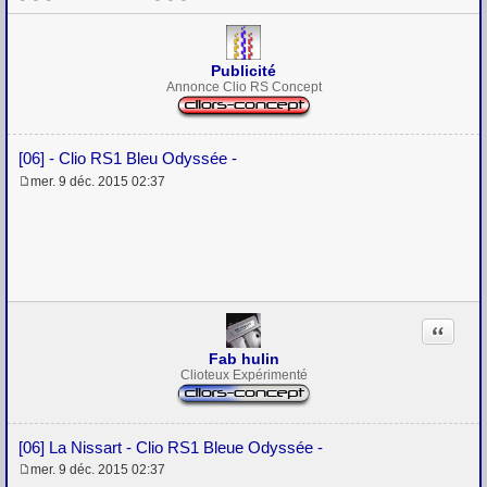
Publicité
Annonce Clio RS Concept
[06] - Clio RS1 Bleu Odyssée -
mer. 9 déc. 2015 02:37
M
e
s
s
a
g
e
Citation
Fab hulin
Clioteux Expérimenté
[06] La Nissart - Clio RS1 Bleue Odyssée -
mer. 9 déc. 2015 02:37
M