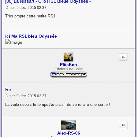
[06] La Nissart - Clio RS1 Bleue Odyssée -
mer. 9 déc. 2015 02:37
M
e
Très propre cette petite RS1
s
s
a
g
ici
Ma RS1 bleu Odyssée
e
Citation
PliisKen
Clioteux de Base
re
mer. 9 déc. 2015 02:37
M
e
La voila depuis le temps Au plaisir de se refaire une sortie !
s
s
a
g
Citation
e
Alex-RS-06