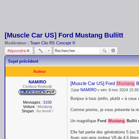
[Muscle Car US] Ford Mustang Bullitt
Modérateur :
Team Clio RS Concept ®
Répondre
Sujet précédent
Auteur
NAMIRO
[Muscle Car US] Ford
Mustang
Bu
Clioteux Redouté
NAMIRO
par
»
ven. 8 nov. 2024 15:30
M
e
Bonjour à tous (enfin, plutôt « à ceux q
s
Messages :
3100
s
Voiture :
Mustang
Comme promis, je vous présente la r
a
Slogan :
Au revoir !
g
e
Un magnifique
Ford
Mustang
Bullit 
Elle fait partie des générations 5 (ou 
Avec son gros moteur V8 de 4.6 litres