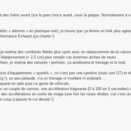
t des freins avant (sur le pare chocs avant, sous la plaque. Normalement à cet e
tits « ailerons » en plastique noir), je trouve que ça donne un look plus agress
rformance Exhaust (ça chante !)
je mettrai des combinés filetés plus sport avec un rabaissement de la caisse
s d’élargissement (+ 2,5 cm) pour remplir ces énormes arches de roues
in, je mettrai des rainurés / perforés, ça améliorera le freinage et le look.
ste d’équipements « sportifs », ce n’est pas une sportive (mais une GT) et el
g !), un peu pataude, n’a un freinage ni mordant ni endurant…
 quand on opte pour ce genre de véhicule.
c un couple de camion, une accélération fulgurante (0 à 100 en 5 secondes) e
t des accélérations en sortie de virage (une fois les roues droites, car c’est 
 coup à passer le cul devant !).