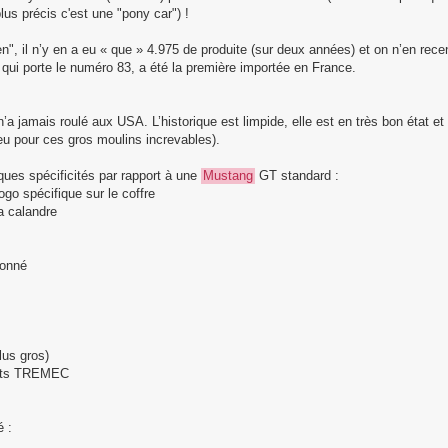
lus précis c'est une "pony car") !
en", il n’y en a eu « que » 4.975 de produite (sur deux années) et on n’en re
 qui porte le numéro 83, a été la première importée en France.
’a jamais roulé aux USA. L’historique est limpide, elle est en très bon état et
eu pour ces gros moulins increvables).
elques spécificités par rapport à une
Mustang
GT standard :
go spécifique sur le coffre
la calandre
honné
lus gros)
ports TREMEC
é :