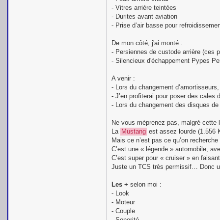
- Vitres arrière teintées
- Durites avant aviation
- Prise d’air basse pour refroidissemen
De mon côté, j'ai monté :
- Persiennes de custode arrière (ces pe
- Silencieux d'échappement Pypes Pe
A venir :
- Lors du changement d’amortisseurs, 
- J’en profiterai pour poser des cale
- Lors du changement des disques de fre
Ne vous méprenez pas, malgré cette li
La
Mustang
est assez lourde (1.556 K
Mais ce n’est pas ce qu’on recherche
C’est une « légende » automobile, ave
C’est super pour « cruiser » en faisan
Juste un TCS très permissif… Donc un
Les +
selon moi :
- Look
- Moteur
- Couple
- Sonorité