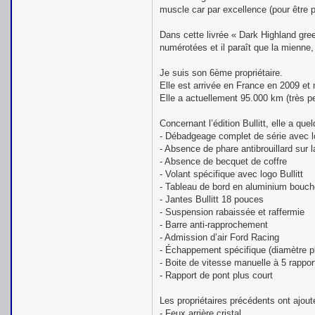
muscle car par excellence (pour être p
Dans cette livrée « Dark Highland gre
numérotées et il paraît que la mienne,
Je suis son 6ème propriétaire.
Elle est arrivée en France en 2009 et n
Elle a actuellement 95.000 km (très p
Concernant l’édition Bullitt, elle a qu
- Débadgeage complet de série avec lo
- Absence de phare antibrouillard sur 
- Absence de becquet de coffre
- Volant spécifique avec logo Bullitt
- Tableau de bord en aluminium bouc
- Jantes Bullitt 18 pouces
- Suspension rabaissée et raffermie
- Barre anti-rapprochement
- Admission d’air Ford Racing
- Échappement spécifique (diamètre p
- Boite de vitesse manuelle à 5 rap
- Rapport de pont plus court
Les propriétaires précédents ont ajout
- Feux arrière cristal