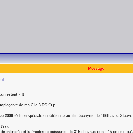
Message
llitt
ui restent » !) !
emplaçante de ma Clio 3 RS Cup :
de 2008
(édition spéciale en référence au film éponyme de 1968 avec Steeve
S197).
 de cylindrée et la (modeste) puissance de 315 chevaux (c’est 15 de plus qu