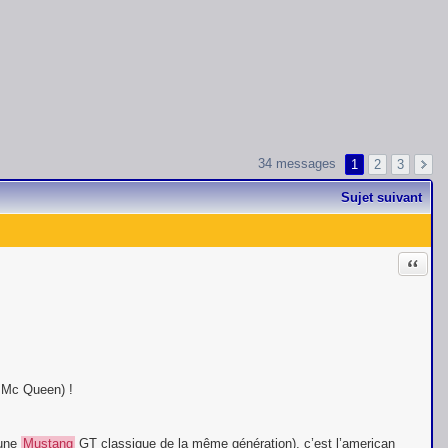
34 messages
1
2
3
Sujet suivant
Citati
 Mc Queen) !
’une
Mustang
GT classique de la même génération), c’est l’american