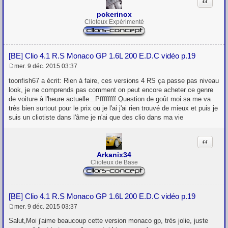
Citation
pokerinox
Clioteux Expérimenté
[BE] Clio 4.1 R.S Monaco GP 1.6L 200 E.D.C vidéo p.19
mer. 9 déc. 2015 03:37
M
e
toonfish67 a écrit: Rien à faire, ces versions 4 RS ça passe pas niveau
s
look, je ne comprends pas comment on peut encore acheter ce genre
s
de voiture à l'heure actuelle...Pffffffff Question de goût moi sa me va
a
g
très bien surtout pour le prix ou je l'ai j'ai rien trouvé de mieux et puis je
e
suis un cliotiste dans l'âme je n'ai que des clio dans ma vie
Citation
Arkanix34
Clioteux de Base
[BE] Clio 4.1 R.S Monaco GP 1.6L 200 E.D.C vidéo p.19
mer. 9 déc. 2015 03:37
M
e
Salut,Moi j'aime beaucoup cette version monaco gp, très jolie, juste
s