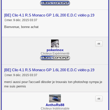
[BE] Clio 4.1 R.S Monaco GP 1.6L 200 E.D.C vidéo p.19
mer. 9 déc. 2015 03:37
M
e
Bienvenue, bonne achat
s
s
a
g
Citation
e
pokerinox
Clioteux Expérimenté
[BE] Clio 4.1 R.S Monaco GP 1.6L 200 E.D.C vidéo p.19
mer. 9 déc. 2015 03:37
M
e
merci aussi pour l'accueil désoler je trouvais ton photoshop sympa je
s
me suis permis
s
a
g
Citation
e
AnthoRs88
Clioteux Indétronable