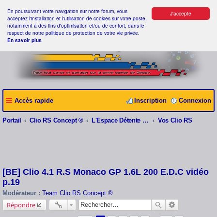
En poursuivant votre navigation sur notre forum, vous
J'accepte
acceptez l'installation et l'utilisation de cookies sur votre poste,
notamment à des fins d'optimisation et/ou de confort, dans le
respect de notre politique de protection de votre vie privée.
En savoir plus
Accès rapide
Inscription
Connexion
Portail
Clio RS Concept ®
L'Espace Détente Clio RS Concept ®
Vos Clio RS
[BE] Clio 4.1 R.S Monaco GP 1.6L 200 E.D.C vidéo
p.19
Modérateur :
Team Clio RS Concept ®
Répondre