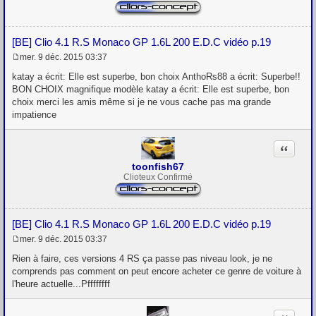
[BE] Clio 4.1 R.S Monaco GP 1.6L 200 E.D.C vidéo p.19
mer. 9 déc. 2015 03:37
M
e
katay a écrit: Elle est superbe, bon choix AnthoRs88 a écrit: Superbe!!
s
BON CHOIX magnifique modèle katay a écrit: Elle est superbe, bon
s
choix merci les amis même si je ne vous cache pas ma grande
a
g
impatience
e
Citation
toonfish67
Clioteux Confirmé
[BE] Clio 4.1 R.S Monaco GP 1.6L 200 E.D.C vidéo p.19
mer. 9 déc. 2015 03:37
M
e
Rien à faire, ces versions 4 RS ça passe pas niveau look, je ne
s
comprends pas comment on peut encore acheter ce genre de voiture à
s
l'heure actuelle...Pffffffff
a
g
e