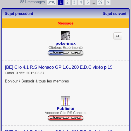
881 messages
1
2
3
4
5
…
59
Sujet précédent
Sujet suivant
Message
Citation
pokerinox
Clioteux Expérimenté
[BE] Clio 4.1 R.S Monaco GP 1.6L 200 E.D.C vidéo p.19
mer. 9 déc. 2015 03:37
M
e
Bonjour / Bonsoir à tous les membres
s
s
a
g
e
Publicité
Annonce Clio RS Concept