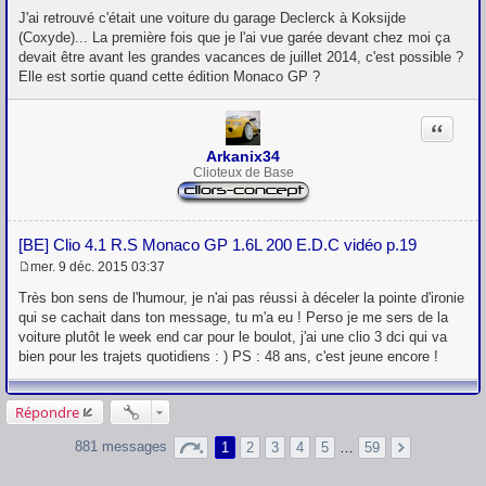
e
J'ai retrouvé c'était une voiture du garage Declerck à Koksijde
s
(Coxyde)... La première fois que je l'ai vue garée devant chez moi ça
s
devait être avant les grandes vacances de juillet 2014, c'est possible ?
a
g
Elle est sortie quand cette édition Monaco GP ?
e
Citation
Arkanix34
Clioteux de Base
[BE] Clio 4.1 R.S Monaco GP 1.6L 200 E.D.C vidéo p.19
mer. 9 déc. 2015 03:37
M
e
Très bon sens de l'humour, je n'ai pas réussi à déceler la pointe d'ironie
s
qui se cachait dans ton message, tu m'a eu ! Perso je me sers de la
s
voiture plutôt le week end car pour le boulot, j'ai une clio 3 dci qui va
a
g
bien pour les trajets quotidiens : ) PS : 48 ans, c'est jeune encore !
e
Répondre
881 messages
1
2
3
4
5
…
59