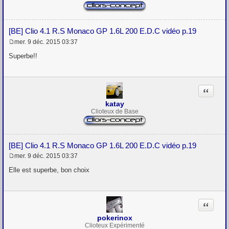
[BE] Clio 4.1 R.S Monaco GP 1.6L 200 E.D.C vidéo p.19
mer. 9 déc. 2015 03:37
M
e
Superbe!!
s
s
a
g
Citation
e
katay
Clioteux de Base
[BE] Clio 4.1 R.S Monaco GP 1.6L 200 E.D.C vidéo p.19
mer. 9 déc. 2015 03:37
M
e
Elle est superbe, bon choix
s
s
a
g
Citation
e
pokerinox
Clioteux Expérimenté