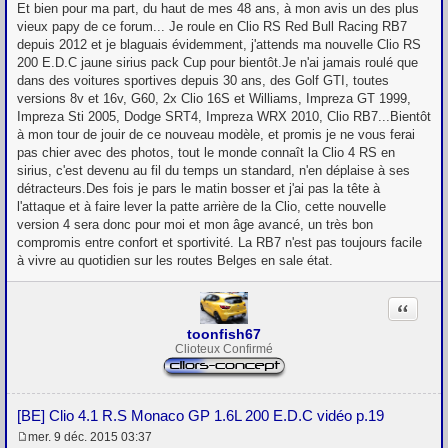
e
Et bien pour ma part, du haut de mes 48 ans, à mon avis un des plus
s
vieux papy de ce forum... Je roule en Clio RS Red Bull Racing RB7
s
depuis 2012 et je blaguais évidemment, j'attends ma nouvelle Clio RS
a
g
200 E.D.C jaune sirius pack Cup pour bientôt.Je n'ai jamais roulé que
e
dans des voitures sportives depuis 30 ans, des Golf GTI, toutes
versions 8v et 16v, G60, 2x Clio 16S et Williams, Impreza GT 1999,
Impreza Sti 2005, Dodge SRT4, Impreza WRX 2010, Clio RB7...Bientôt
à mon tour de jouir de ce nouveau modèle, et promis je ne vous ferai
pas chier avec des photos, tout le monde connaît la Clio 4 RS en
sirius, c'est devenu au fil du temps un standard, n'en déplaise à ses
détracteurs.Des fois je pars le matin bosser et j'ai pas la tête à
l'attaque et à faire lever la patte arrière de la Clio, cette nouvelle
version 4 sera donc pour moi et mon âge avancé, un très bon
compromis entre confort et sportivité. La RB7 n'est pas toujours facile
à vivre au quotidien sur les routes Belges en sale état.
Citation
toonfish67
Clioteux Confirmé
[BE] Clio 4.1 R.S Monaco GP 1.6L 200 E.D.C vidéo p.19
mer. 9 déc. 2015 03:37
M