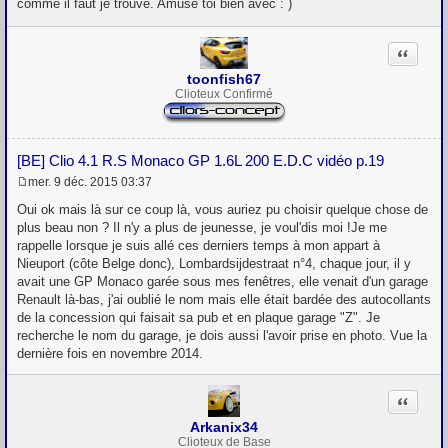
comme il faut je trouve. Amuse toi bien avec : )
s
a
g
Citation
e
toonfish67
Clioteux Confirmé
[BE] Clio 4.1 R.S Monaco GP 1.6L 200 E.D.C vidéo p.19
mer. 9 déc. 2015 03:37
M
e
Oui ok mais là sur ce coup là, vous auriez pu choisir quelque chose de
s
plus beau non ? Il n'y a plus de jeunesse, je voul'dis moi !Je me
s
rappelle lorsque je suis allé ces derniers temps à mon appart à
a
g
Nieuport (côte Belge donc), Lombardsijdestraat n°4, chaque jour, il y
e
avait une GP Monaco garée sous mes fenêtres, elle venait d'un garage
Renault là-bas, j'ai oublié le nom mais elle était bardée des autocollants
de la concession qui faisait sa pub et en plaque garage "Z". Je
recherche le nom du garage, je dois aussi l'avoir prise en photo. Vue la
dernière fois en novembre 2014.
Citation
Arkanix34
Clioteux de Base