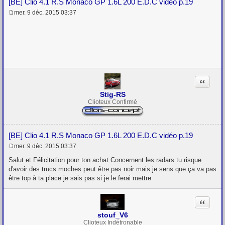
[BE] Clio 4.1 R.S Monaco GP 1.6L 200 E.D.C vidéo p.19
mer. 9 déc. 2015 03:37
M
e
s
s
a
g
e
Citation
Stig-RS
Clioteux Confirmé
[BE] Clio 4.1 R.S Monaco GP 1.6L 200 E.D.C vidéo p.19
mer. 9 déc. 2015 03:37
M
e
Salut et Félicitation pour ton achat Concernent les radars tu risque
s
d'avoir des trucs moches peut être pas noir mais je sens que ça va pas
s
être top à ta place je sais pas si je le ferai mettre
a
g
e
Citation
stouf_V6
Clioteux Indétronable