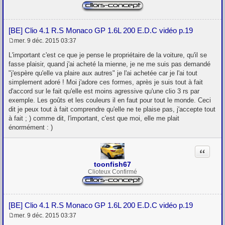
[BE] Clio 4.1 R.S Monaco GP 1.6L 200 E.D.C vidéo p.19
mer. 9 déc. 2015 03:37
M
e
L'important c'est ce que je pense le propriétaire de la voiture, qu'il se
s
fasse plaisir, quand j'ai acheté la mienne, je ne me suis pas demandé
s
"j'espère qu'elle va plaire aux autres" je l'ai achetée car je l'ai tout
a
g
simplement adoré ! Moi j'adore ces formes, après je suis tout à fait
e
d'accord sur le fait qu'elle est moins agressive qu'une clio 3 rs par
exemple. Les goûts et les couleurs il en faut pour tout le monde. Ceci
dit je peux tout à fait comprendre qu'elle ne te plaise pas, j'accepte tout
à fait ; ) comme dit, l'important, c'est que moi, elle me plait
énormément : )
Citation
toonfish67
Clioteux Confirmé
[BE] Clio 4.1 R.S Monaco GP 1.6L 200 E.D.C vidéo p.19
mer. 9 déc. 2015 03:37
M