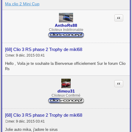
g
Ma clio 2 Mini Cup
e
Citation
AnthoRs88
Clioteux Indétronable
[68] Clio 3 RS phase 2 Trophy de mikl68
mer. 9 déc. 2015 03:41
M
e
Hello , Voila je te souhaite la Bienvenue officielement Sur le forum Clio
s
Rs
s
a
g
Citation
e
dimou31
Clioteux Confirmé
[68] Clio 3 RS phase 2 Trophy de mikl68
mer. 9 déc. 2015 03:41
M
e
Jolie auto mika, j'adore le sirus