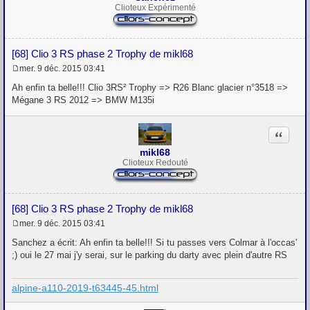
Clioteux Expérimenté
[68] Clio 3 RS phase 2 Trophy de mikl68
mer. 9 déc. 2015 03:41
M
e
Ah enfin ta belle!!! Clio 3RS² Trophy => R26 Blanc glacier n°3518 =>
s
Mégane 3 RS 2012 => BMW M135i
s
a
g
Citation
e
mikl68
Clioteux Redouté
[68] Clio 3 RS phase 2 Trophy de mikl68
mer. 9 déc. 2015 03:41
M
e
Sanchez a écrit: Ah enfin ta belle!!! Si tu passes vers Colmar à l'occas'
s
;) oui le 27 mai j'y serai, sur le parking du darty avec plein d'autre RS
s
a
g
alpine-a110-2019-t63445-45.html
e