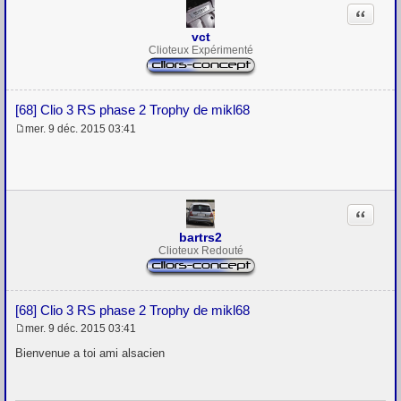
Citation
vct
Clioteux Expérimenté
[68] Clio 3 RS phase 2 Trophy de mikl68
mer. 9 déc. 2015 03:41
M
e
s
s
a
g
Citation
e
bartrs2
Clioteux Redouté
[68] Clio 3 RS phase 2 Trophy de mikl68
mer. 9 déc. 2015 03:41
M
e
Bienvenue a toi ami alsacien
s
s
a