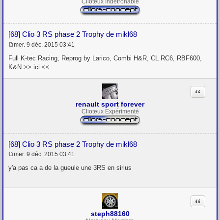
Clioteux Indétronable
[68] Clio 3 RS phase 2 Trophy de mikl68
mer. 9 déc. 2015 03:41
M
e
Full K-tec Racing, Reprog by Larico, Combi H&R, CL RC6, RBF600,
s
K&N >> ici <<
s
a
g
Citation
e
renault sport forever
Clioteux Expérimenté
[68] Clio 3 RS phase 2 Trophy de mikl68
mer. 9 déc. 2015 03:41
M
e
y'a pas ca a de la gueule une 3RS en sirius
s
s
a
g
Citation
e
steph88160