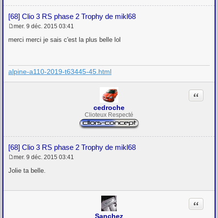
[68] Clio 3 RS phase 2 Trophy de mikl68
mer. 9 déc. 2015 03:41
M
e
merci merci je sais c'est la plus belle lol
s
s
a
g
alpine-a110-2019-t63445-45.html
e
Citation
cedroche
Clioteux Respecté
[68] Clio 3 RS phase 2 Trophy de mikl68
mer. 9 déc. 2015 03:41
M
e
Jolie ta belle.
s
s
a
g
Citation
e
Sanchez