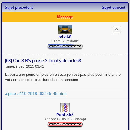
Sujet précédent
Sujet suivant
Message
Citation
mikl68
Clioteux Redouté
[68] Clio 3 RS phase 2 Trophy de mikl68
mer. 9 déc. 2015 03:41
M
e
Et voila une jaune en plus en alsace j'en est pas plus pour l'instant je
s
vais en faire plus plus tard dans la semaine.
s
a
g
alpine-a110-2019-t63445-45.html
e
Publicité
Annonce Clio RS Concept