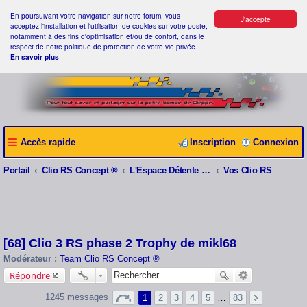
En poursuivant votre navigation sur notre forum, vous
J'accepte
acceptez l'installation et l'utilisation de cookies sur votre poste,
notamment à des fins d'optimisation et/ou de confort, dans le
respect de notre politique de protection de votre vie privée.
En savoir plus
Accès rapide
Inscription
Connexion
Portail
Clio RS Concept ®
L'Espace Détente Clio RS Concept ®
Vos Clio RS
[68] Clio 3 RS phase 2 Trophy de mikl68
Modérateur :
Team Clio RS Concept ®
Répondre
1245 messages
1
2
3
4
5
…
83