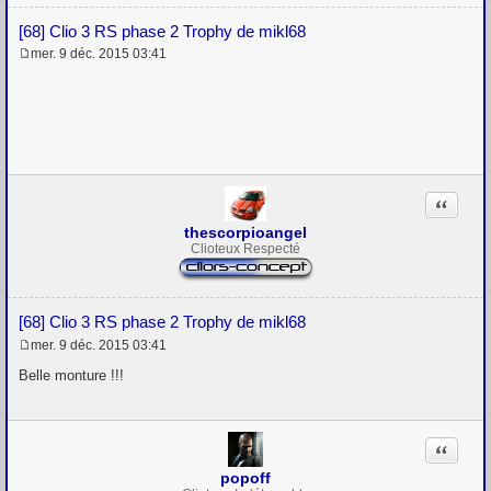
[68] Clio 3 RS phase 2 Trophy de mikl68
mer. 9 déc. 2015 03:41
M
e
s
s
a
g
e
Citation
thescorpioangel
Clioteux Respecté
[68] Clio 3 RS phase 2 Trophy de mikl68
mer. 9 déc. 2015 03:41
M
e
Belle monture !!!
s
s
a
g
Citation
e
popoff