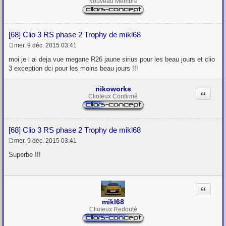
Nouveau Membre
[68] Clio 3 RS phase 2 Trophy de mikl68
mer. 9 déc. 2015 03:41
M
e
moi je l ai deja vue megane R26 jaune sirius pour les beau jours et clio
s
3 exception dci pour les moins beau jours !!!
s
a
g
nikoworks
Citation
e
Clioteux Confirmé
[68] Clio 3 RS phase 2 Trophy de mikl68
mer. 9 déc. 2015 03:41
M
e
Superbe !!!
s
s
a
g
Citation
e
mikl68
Clioteux Redouté