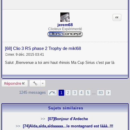
s
s
a
g
Citation
e
jerem68
Clioteux Expérimenté
[68] Clio 3 RS phase 2 Trophy de mikl68
mer. 9 déc. 2015 03:41
M
e
Salut ,Bienvenue a toi ami haut rhinois Ma Cup Sirius c'est par là
s
s
a
g
e
Répondre
1245 messages
1
2
3
4
5
…
83
Sujets similaires
[07]Bonjour d'Ardeche
[74]Aïda,aïda,aïdaaaaa...le montagnard est lààà..!!!