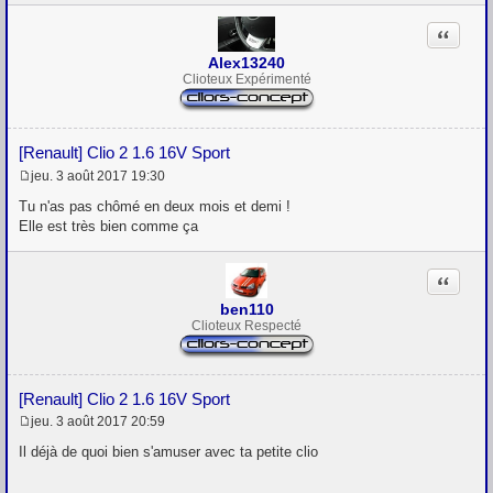
Citation
Alex13240
Clioteux Expérimenté
[Renault] Clio 2 1.6 16V Sport
jeu. 3 août 2017 19:30
M
e
Tu n'as pas chômé en deux mois et demi !
s
Elle est très bien comme ça
s
a
g
Citation
e
ben110
Clioteux Respecté
[Renault] Clio 2 1.6 16V Sport
jeu. 3 août 2017 20:59
M
e
Il déjà de quoi bien s'amuser avec ta petite clio
s
s