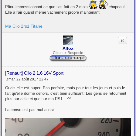
e
s
Pfiou impressionnant ce que t'as fait en 2 mois
chapeau!
s
Elle a l'air quand même vachement propre maintenant
a
g
e
Ma Clio 2rs1 Titane
Citation
Alfox
Clioteux Respecté
[Renault] Clio 2 1.6 16V Sport
mar. 22 août 2017 22:47
M
e
Ouais elle est super! Pas parfaite, mais pour tout les jours et puis le
s
fait qu'elle dorme dehors, c'est bien suffisant! Les gens se retournent
s
plus sur celle ci que sur ma RS1... ^^
a
g
e
La conso est pas mal aussi...