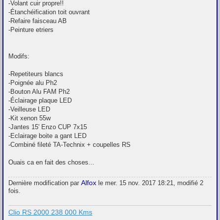
-Volant cuir propre!!
-Étanchéification toit ouvrant
-Refaire faisceau AB
-Peinture etriers
Modifs:
-Repetiteurs blancs
-Poignée alu Ph2
-Bouton Alu FAM Ph2
-Éclairage plaque LED
-Veilleuse LED
-Kit xenon 55w
-Jantes 15' Enzo CUP 7x15
-Eclairage boite a gant LED
-Combiné fileté TA-Technix + coupelles RS
Ouais ca en fait des choses...
Alfox
Dernière modification par
le mer. 15 nov. 2017 18:21, modifié 2
fois.
Clio RS 2000 238 000 Kms