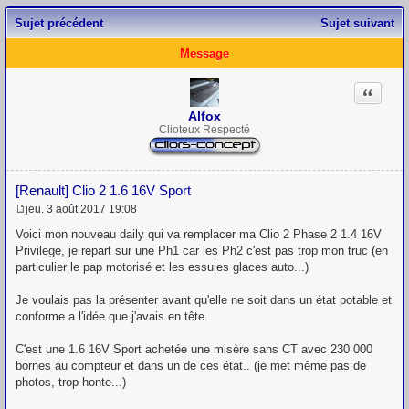
Sujet précédent
Sujet suivant
Message
Citation
Alfox
Clioteux Respecté
[Renault] Clio 2 1.6 16V Sport
jeu. 3 août 2017 19:08
M
e
Voici mon nouveau daily qui va remplacer ma Clio 2 Phase 2 1.4 16V
s
Privilege, je repart sur une Ph1 car les Ph2 c'est pas trop mon truc (en
s
particulier le pap motorisé et les essuies glaces auto...)
a
g
e
Je voulais pas la présenter avant qu'elle ne soit dans un état potable et
conforme a l'idée que j'avais en tête.
C'est une 1.6 16V Sport achetée une misère sans CT avec 230 000
bornes au compteur et dans un de ces état.. (je met même pas de
photos, trop honte...)