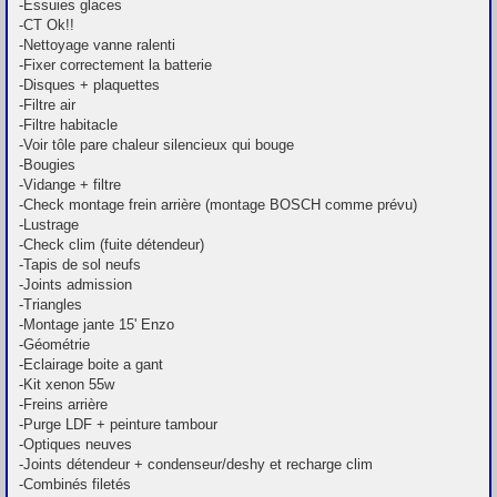
-Essuies glaces
-CT Ok!!
-Nettoyage vanne ralenti
-Fixer correctement la batterie
-Disques + plaquettes
-Filtre air
-Filtre habitacle
-Voir tôle pare chaleur silencieux qui bouge
-Bougies
-Vidange + filtre
-Check montage frein arrière (montage BOSCH comme prévu)
-Lustrage
-Check clim (fuite détendeur)
-Tapis de sol neufs
-Joints admission
-Triangles
-Montage jante 15' Enzo
-Géométrie
-Eclairage boite a gant
-Kit xenon 55w
-Freins arrière
-Purge LDF + peinture tambour
-Optiques neuves
-Joints détendeur + condenseur/deshy et recharge clim
-Combinés filetés