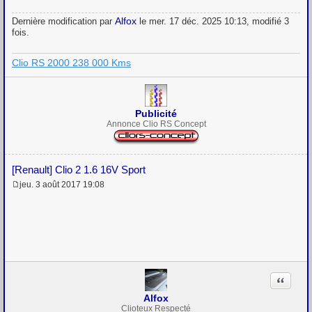
Alfox
Dernière modification par
le mer. 17 déc. 2025 10:13, modifié 3
fois.
Clio RS 2000 238 000 Kms
Publicité
Annonce Clio RS Concept
[Renault] Clio 2 1.6 16V Sport
jeu. 3 août 2017 19:08
M
e
s
s
a
g
e
Citation
Alfox
Clioteux Respecté