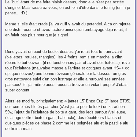
Le "but" étant de me faire plaisir dessus, donc elle n'est pas restée
d'origine. Mais rassurez vous, on est loin d’être dans le tuning (enfin je
pense... :D )
Meme si elle était crade j'ai vu qu'il y avait du potentiel. A ca on rajoute
une distri récente et avec facture ainsi qu'un embrayage déja refait, il
en falait pas plus pour que je signe!
Donc y'avait un peut de boulot dessus: j'ai refait tout le train avant
(biellettes, rotules, triangles), les 4 freins, remis en marche la clim,
réparé le toit ouvrant (il ne fonctionnais pas et avait des fuites...), revu
tout l'éclairage (mauvaise masse a l'arrière et optiques avant HS--> go
optique neuves!) une bonne révision générale par la dessus, un gros
gros nettoyage suivi d'un bon lustrage et elle a retrouvé ses années
passées! Et j'ai même aussi réussi a trouver un volant propre! J'étais
super content!
Alors les modifs, principalement: 4 jantes 15' Enzo Cup (7' large ET35),
des combinés filetés pas cher (c'est juste pour le look) un kit xénon
55w, l'ajout de l'éclairage de boite a gant, des leds partout (veilleuse,
éclairage coffre, boite a gant, habitacle), des répétiteurs blancs et
quelques pièces de phase 2 comme les poignées alu et la pastille alu
de frein a main.