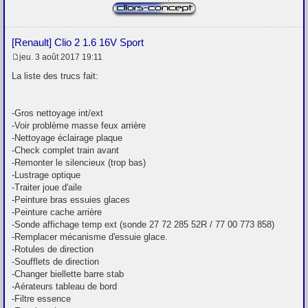
[Renault] Clio 2 1.6 16V Sport
jeu. 3 août 2017 19:11
M
e
La liste des trucs fait:
s
s
a
g
-Gros nettoyage int/ext
e
-Voir problème masse feux arrière
-Nettoyage éclairage plaque
-Check complet train avant
-Remonter le silencieux (trop bas)
-Lustrage optique
-Traiter joue d'aile
-Peinture bras essuies glaces
-Peinture cache arrière
-Sonde affichage temp ext (sonde 27 72 285 52R / 77 00 773 858)
-Remplacer mécanisme d'essuie glace.
-Rotules de direction
-Soufflets de direction
-Changer biellette barre stab
-Aérateurs tableau de bord
-Filtre essence