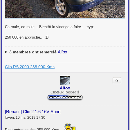
Ca roule, ca roule... Bientôt la vidange a faire... :cyp:
250 000 en approche... :D
Alfox
3
membres ont remercié
Clio RS 2000 238 000 Kms
Citation
Alfox
Clioteux Respecté
[Renault] Clio 2 1.6 16V Sport
ven. 10 mai 2019 17:30
M
e
s
Petit entretien des 250 000 Kms...