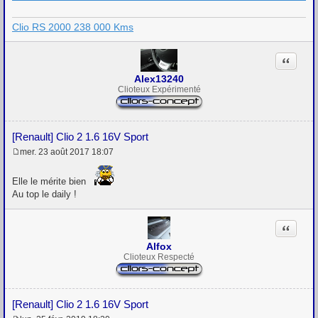
Clio RS 2000 238 000 Kms
Citation
Alex13240
Clioteux Expérimenté
[Renault] Clio 2 1.6 16V Sport
mer. 23 août 2017 18:07
M
e
s
Elle le mérite bien
s
Au top le daily !
a
g
e
Citation
Alfox
Clioteux Respecté
[Renault] Clio 2 1.6 16V Sport