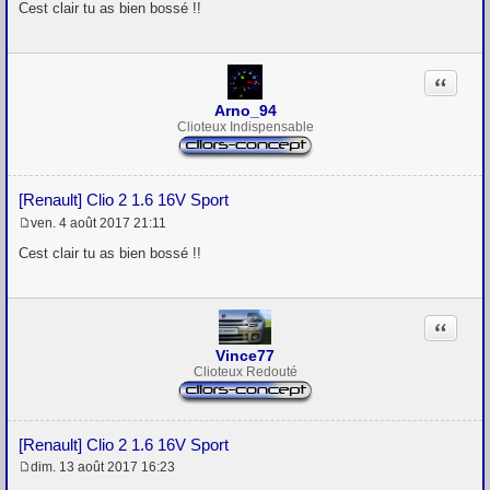
e
Cest clair tu as bien bossé !!
s
s
a
g
Citation
e
Arno_94
Clioteux Indispensable
[Renault] Clio 2 1.6 16V Sport
ven. 4 août 2017 21:11
M
e
Cest clair tu as bien bossé !!
s
s
a
g
Citation
e
Vince77
Clioteux Redouté
[Renault] Clio 2 1.6 16V Sport
dim. 13 août 2017 16:23
M