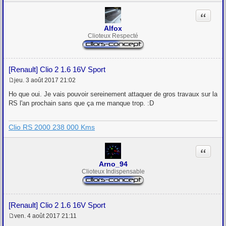
a
g
Citation
e
Alfox
Clioteux Respecté
[Renault] Clio 2 1.6 16V Sport
jeu. 3 août 2017 21:02
M
e
Ho que oui. Je vais pouvoir sereinement attaquer de gros travaux sur la
s
RS l'an prochain sans que ça me manque trop. :D
s
a
g
Clio RS 2000 238 000 Kms
e
Citation
Arno_94
Clioteux Indispensable
[Renault] Clio 2 1.6 16V Sport
ven. 4 août 2017 21:11
M