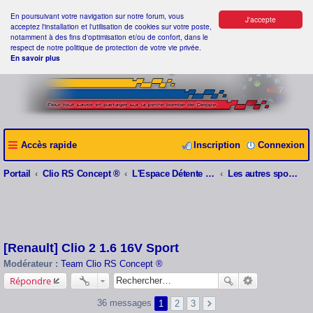
En poursuivant votre navigation sur notre forum, vous
J'accepte
acceptez l'installation et l'utilisation de cookies sur votre poste,
notamment à des fins d'optimisation et/ou de confort, dans le
respect de notre politique de protection de votre vie privée.
En savoir plus
Accès rapide
Inscription
Connexion
Portail
Clio RS Concept ®
L'Espace Détente Clio RS Concept ®
Les autres sportives
[Renault] Clio 2 1.6 16V Sport
Modérateur :
Team Clio RS Concept ®
Répondre
36 messages
1
2
3