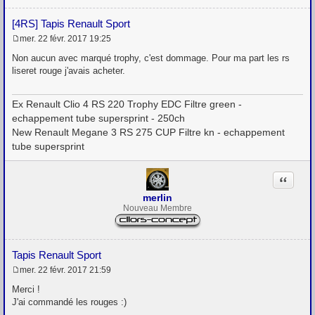
[4RS] Tapis Renault Sport
mer. 22 févr. 2017 19:25
M
e
Non aucun avec marqué trophy, c'est dommage. Pour ma part les rs
s
liseret rouge j'avais acheter.
s
a
g
Ex Renault Clio 4 RS 220 Trophy EDC Filtre green -
e
echappement tube supersprint - 250ch
New Renault Megane 3 RS 275 CUP Filtre kn - echappement
tube supersprint
Citation
merlin
Nouveau Membre
Tapis Renault Sport
mer. 22 févr. 2017 21:59
M
e
Merci !
s
J'ai commandé les rouges :)
s