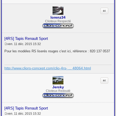
a
g
Citation
e
lorenz34
Clioteux Respecté
[4RS] Tapis Renault Sport
ven. 11 déc. 2015 15:32
M
e
Pour les modèles RS liserés rouges c'est ici, référence : 820 137 0537
s
s
a
g
http://www.cliors-concept.com/clio-4rs- ... 48064.html
e
Citation
Jercky
Clioteux Redouté
[4RS] Tapis Renault Sport
ven. 11 déc. 2015 15:32