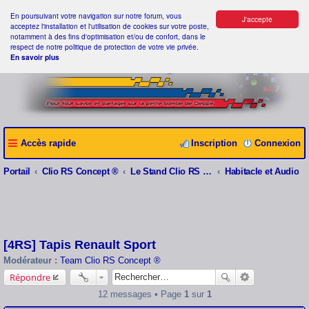
En poursuivant votre navigation sur notre forum, vous
J'accepte
acceptez l'installation et l'utilisation de cookies sur votre poste,
notamment à des fins d'optimisation et/ou de confort, dans le
respect de notre politique de protection de votre vie privée.
En savoir plus
Accès rapide
Inscription
Connexion
Portail
Clio RS Concept ®
Le Stand Clio RS Concept ®
Habitacle et Audio
[4RS] Tapis Renault Sport
Modérateur :
Team Clio RS Concept ®
Répondre
12 messages • Page
1
sur
1