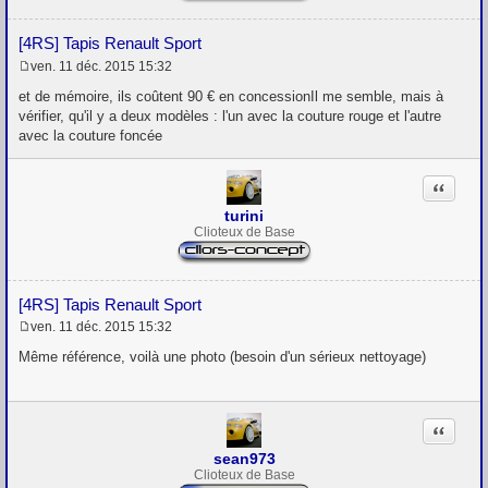
[4RS] Tapis Renault Sport
ven. 11 déc. 2015 15:32
M
e
et de mémoire, ils coûtent 90 € en concessionIl me semble, mais à
s
vérifier, qu'il y a deux modèles : l'un avec la couture rouge et l'autre
s
avec la couture foncée
a
g
e
Citation
turini
Clioteux de Base
[4RS] Tapis Renault Sport
ven. 11 déc. 2015 15:32
M
e
Même référence, voilà une photo (besoin d'un sérieux nettoyage)
s
s
a
g
Citation
e
sean973
Clioteux de Base