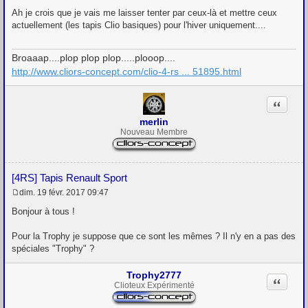
M
e
Ah je crois que je vais me laisser tenter par ceux-là et mettre ceux
s
actuellement (les tapis Clio basiques) pour l'hiver uniquement....
s
a
g
Broaaap....plop plop plop.....plooop....
e
http://www.cliors-concept.com/clio-4-rs ... 51895.html
Citation
merlin
Nouveau Membre
[4RS] Tapis Renault Sport
dim. 19 févr. 2017 09:47
M
e
Bonjour à tous !
s
s
Pour la Trophy je suppose que ce sont les mêmes ? Il n'y en a pas des
a
g
spéciales "Trophy" ?
e
Trophy2777
Citation
Clioteux Expérimenté