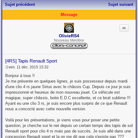
Sujet précédent
Sujet suivant
Message
Citation
OlivieRS4
Nouveau Membre
[4RS] Tapis Renault Sport
ven. 11 déc. 2015 15:32
M
e
Bonjour à tous !!
s
Je me présente en quelques lignes, je suis possesseur depuis mardi
s
d'une clio 4 rs jaune Sirius avec le châssis Cup. Depuis ce jour je suis
a
g
impressionné et heureux de mon nouveau jouet. Ce véhicule est
e
magique, super châssis, boite E.D.C excellente, et ce bruit sublime !!!
Ayant eu une clio 3 rs, je suis encore plus surpris de ce que Renault
nous a concocté avec cette nouvelle version.
Voilà pour les présentations, je viens vous pour poser une petite
question, je cherche sur le net depuis un certain temps des tapis de sol
Renault sport pour clio 4 rs mais pas de succès. Je suis allé dans une
concession Renault sport et la on me dit que cela n'existe pas ???