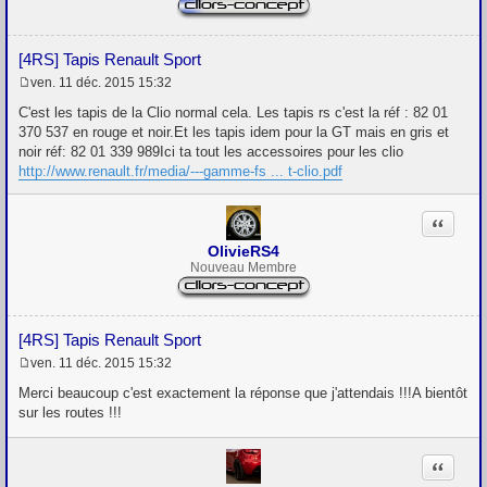
[4RS] Tapis Renault Sport
ven. 11 déc. 2015 15:32
M
e
C'est les tapis de la Clio normal cela. Les tapis rs c'est la réf : 82 01
s
370 537 en rouge et noir.Et les tapis idem pour la GT mais en gris et
s
noir réf: 82 01 339 989Ici ta tout les accessoires pour les clio
a
g
http://www.renault.fr/media/---gamme-fs ... t-clio.pdf
e
Citation
OlivieRS4
Nouveau Membre
[4RS] Tapis Renault Sport
ven. 11 déc. 2015 15:32
M
e
Merci beaucoup c'est exactement la réponse que j'attendais !!!A bientôt
s
sur les routes !!!
s
a
g
Citation
e