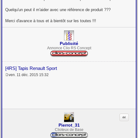
Quelqu'un peut il m'aider avec une référence de produit ???
Merci d'avance à tous et à bientôt sur les toutes !!!
Publicité
Annonce Clio RS Concept
[4RS] Tapis Renault Sport
ven. 11 déc. 2015 15:32
M
e
s
s
a
g
e
Citation
Pierrot_31
Clioteux de Base