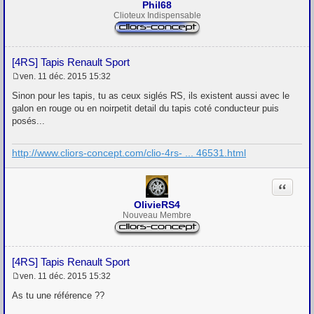
Phil68
Clioteux Indispensable
[4RS] Tapis Renault Sport
ven. 11 déc. 2015 15:32
M
e
Sinon pour les tapis, tu as ceux siglés RS, ils existent aussi avec le
s
galon en rouge ou en noirpetit detail du tapis coté conducteur puis
s
posés...
a
g
e
http://www.cliors-concept.com/clio-4rs- ... 46531.html
Citation
OlivieRS4
Nouveau Membre
[4RS] Tapis Renault Sport
ven. 11 déc. 2015 15:32
M
e
As tu une référence ??
s
s