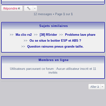
a
g
e
Répondre
12 messages • Page
1
sur
1
Sujets similaires
Ma clio rs2
[38] RSrider
Probleme lave phare
Ou se situe le boitier ESP et ABS ?
Question rainures pneus grande taille.
Membres en ligne
Utilisateurs parcourant ce forum : Aucun utilisateur inscrit et 11
invités
Aller à