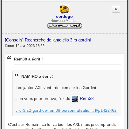
Citation
cordogo
Nouveau Membre
[Conseils] Recherche de jante clio 3 rs gordini
mer. 12 avr. 2023 18:53
M
e
s
Rem38 a écrit :
s
a
g
e
NAMIRO a écrit :
Les jantes AXL vont très bien sur les Gordini.
Rem38
J'en veux pour preuve, l'ex de
:
clio-3rs2-gord-de-rem38-personnalisatio ... l#p1422462
C'est sûr Romain, ça lui va bien les AXL mais je comprends