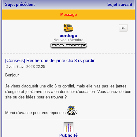
Sujet précédent
Sujet suivant
Message
Citation
cordogo
Nouveau Membre
[Conseils] Recherche de jante clio 3 rs gordini
ven. 7 avr. 2023 22:25
M
e
Bonjour,
s
s
Je viens d'acquérir une clio 3 rs gordini, mais elle n'as pas les jantes
a
g
d'origine et je n'arrive pas a en dénicher d'occasion. Vous auriez de bon
e
site ou des idées pour en trouver ?
Merci d'avance pour vos réponses
Publicité