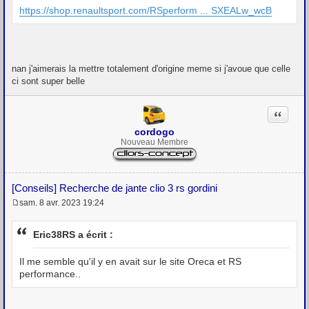
https://shop.renaultsport.com/RSperform ... SXEALw_wcB
nan j'aimerais la mettre totalement d'origine meme si j'avoue que celle
ci sont super belle
Citation
cordogo
Nouveau Membre
[Conseils] Recherche de jante clio 3 rs gordini
sam. 8 avr. 2023 19:24
M
e
s
Eric38RS a écrit :
s
a
g
Il me semble qu'il y en avait sur le site Oreca et RS
e
performance..