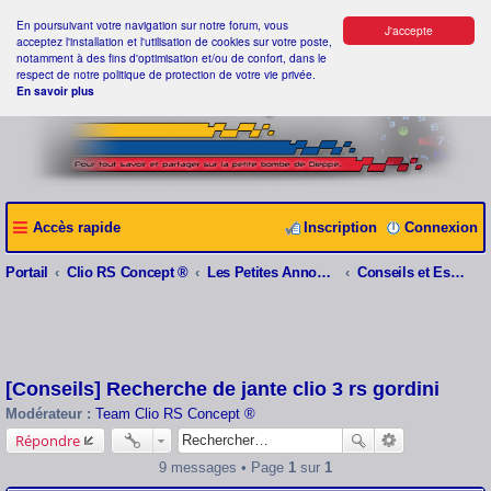
En poursuivant votre navigation sur notre forum, vous
J'accepte
acceptez l'installation et l'utilisation de cookies sur votre poste,
notamment à des fins d'optimisation et/ou de confort, dans le
respect de notre politique de protection de votre vie privée.
En savoir plus
Accès rapide
Inscription
Connexion
Portail
Clio RS Concept ®
Les Petites Annonces Clio RS Concept ®
Conseils et Estimations
[Conseils] Recherche de jante clio 3 rs gordini
Modérateur :
Team Clio RS Concept ®
Répondre
9 messages • Page
1
sur
1