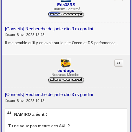
Eric38RS
Clioteux Confirmé
[Conseils] Recherche de jante clio 3 rs gordini
sam. 8 avr. 2023 18:43
M
e
Il me semble qu'il y en avait sur le site Oreca et RS performance..
s
s
a
g
Citation
e
cordogo
Nouveau Membre
[Conseils] Recherche de jante clio 3 rs gordini
sam. 8 avr. 2023 19:18
M
e
s
NAMIRO a écrit :
s
a
g
Tu ne veux pas mettre des AXL ?
e