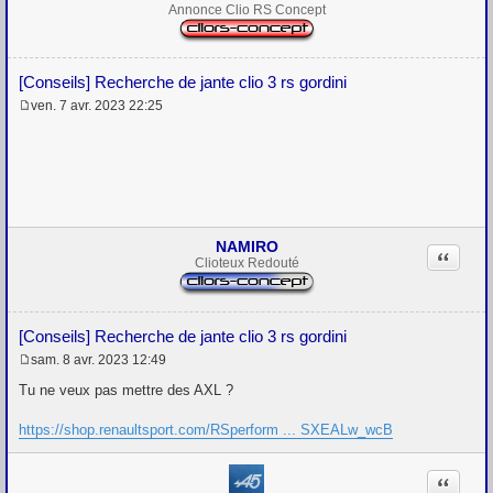
Annonce Clio RS Concept
[Conseils] Recherche de jante clio 3 rs gordini
ven. 7 avr. 2023 22:25
M
e
s
s
a
g
e
NAMIRO
Citation
Clioteux Redouté
[Conseils] Recherche de jante clio 3 rs gordini
sam. 8 avr. 2023 12:49
M
e
Tu ne veux pas mettre des AXL ?
s
s
https://shop.renaultsport.com/RSperform ... SXEALw_wcB
a
g
e
Citation