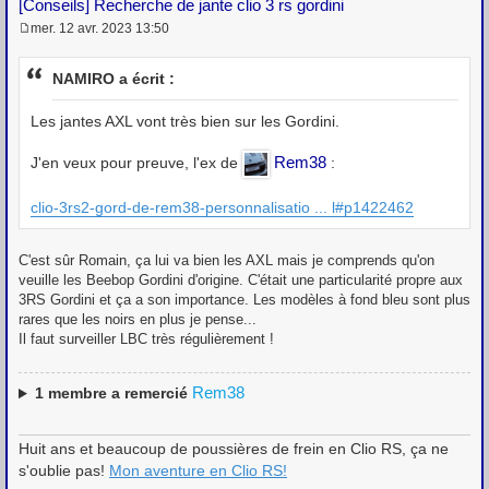
[Conseils] Recherche de jante clio 3 rs gordini
mer. 12 avr. 2023 13:50
M
e
s
NAMIRO a écrit :
s
a
g
Les jantes AXL vont très bien sur les Gordini.
e
Rem38
J'en veux pour preuve, l'ex de
:
clio-3rs2-gord-de-rem38-personnalisatio ... l#p1422462
C'est sûr Romain, ça lui va bien les AXL mais je comprends qu'on
veuille les Beebop Gordini d'origine. C'était une particularité propre aux
3RS Gordini et ça a son importance. Les modèles à fond bleu sont plus
rares que les noirs en plus je pense...
Il faut surveiller LBC très régulièrement !
Rem38
1
membre a remercié
Huit ans et beaucoup de poussières de frein en Clio RS, ça ne
s'oublie pas!
Mon aventure en Clio RS!