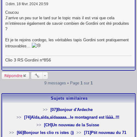
dim. 18 févr. 2024 20:59
M
e
Coucou
s
J’arrive un peu sur le tard sur le topic mais il est vrai que cela
s
m’intéresse également de savoir combien de Gordini ont été produites
a
g
?
e
Et je te rejoins cordogo, les véritables tapis Gordini sont pratiquement
introuvables…
Clio 3 RS Gordini n*856
Répondre
9 messages • Page
1
sur
1
Sujets similaires
[07]Bonjour d'Ardeche
[74]Aïda,aïda,aïdaaaaa...le montagnard est lààà..!!!
[CH]Un nouveau de la Suisse
[66]Bonjour les clio rs istes :))
[71]Ptit nouveau du 71