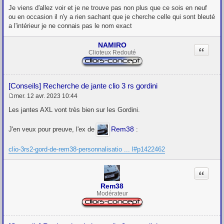
Je viens d'allez voir et je ne trouve pas non plus que ce sois en neuf
ou en occasion il n'y a rien sachant que je cherche celle qui sont bleuté
a l'intérieur je ne connais pas le nom exact
NAMIRO
Citation
Clioteux Redouté
[Conseils] Recherche de jante clio 3 rs gordini
mer. 12 avr. 2023 10:44
M
e
Les jantes AXL vont très bien sur les Gordini.
s
s
Rem38
J'en veux pour preuve, l'ex de
:
a
g
e
clio-3rs2-gord-de-rem38-personnalisatio ... l#p1422462
Citation
Rem38
Modérateur