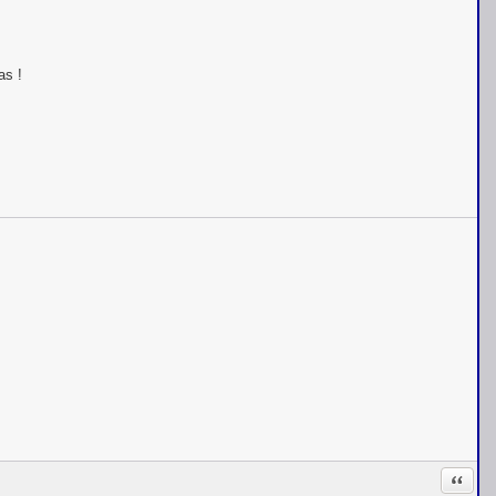
as !
Citati