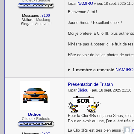
Clioteux Redouté
NAMIRO
par
»
jeu. 18 sept. 2025 11:
M
e
Bienvenue à toi !
s
Messages :
3100
s
Voiture :
Mustang
Jaune Sirius ! Excellent choix !
a
Slogan :
Au revoir !
g
e
Moi je préfère la Clio III, plus authen
N'hésite pas à poster ici le fruit de t
Hâte de voir de belles photos de votre 
NAMIRO
1
membre a remercié
Présentation de Tristan
Didiou
par
»
jeu. 18 sept. 2025 21:16
M
e
s
s
a
Didiou
g
Pour la Clio 4Rs en jaune Sirius, c’est
Clioteux Redouté
e
Pour en avoir eu une, j’en ai été très
La Clio 3Rs est très bien aussi (
Messages :
3437