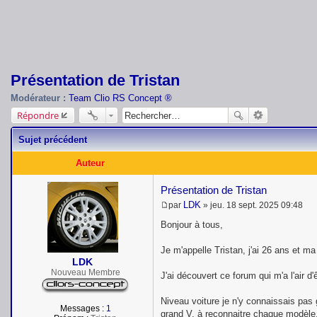
Présentation de Tristan
Modérateur :
Team Clio RS Concept ®
Répondre
Sujet précédent
Auteur
Présentation de Tristan
LDK
par
»
jeu. 18 sept. 2025 09:48
M
e
Bonjour à tous,
s
s
Je m'appelle Tristan, j'ai 26 ans et 
a
LDK
g
e
Nouveau Membre
J'ai découvert ce forum qui m'a l'air d'
Niveau voiture je n'y connaissais pas
Messages :
1
grand V, à reconnaitre chaque modèle