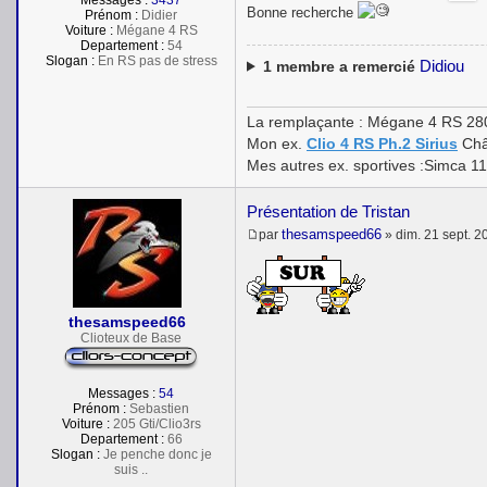
Bonne recherche
Prénom :
Didier
Voiture :
Mégane 4 RS
Departement :
54
Slogan :
En RS pas de stress
Didiou
1
membre a remercié
La remplaçante : Mégane 4 RS 28
Mon ex.
Clio 4 RS Ph.2 Sirius
Châ
Mes autres ex. sportives :Simca 1
Présentation de Tristan
thesamspeed66
par
»
dim. 21 sept. 2
M
e
s
s
a
thesamspeed66
g
e
Clioteux de Base
Messages :
54
Prénom :
Sebastien
Voiture :
205 Gti/Clio3rs
Departement :
66
Slogan :
Je penche donc je
suis ..