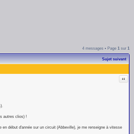
4 messages • Page
1
sur
1
Sujet suivant
Citati
).
s autres clios) !
en début d'année sur un circuit (Abbeville), je me renseigne à vitesse