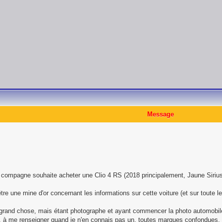
Message
ma compagne souhaite acheter une Clio 4 RS (2018 principalement, Jaune Sirius
être une mine d'or concernant les informations sur cette voiture (et sur toute le
 grand chose, mais étant photographe et ayant commencer la photo automobile 
, à me renseigner quand je n'en connais pas un, toutes marques confondues.