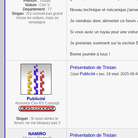
Prénom :
Tristan
Voiture :
Clio V
Departement :
77
Niveau technique et mécanique j'aime
Slogan :
N'y connait pas grand
chose en voiture, mais se
Je viendrais donc alimenter ce forum
renseigne
Si vous avez un tuyau pour une voiture
Je posterais surement sur la section E
Bonne journée à tous !
Présentation de Tristan
Publicité
par
»
jeu. 18 sept. 2025 09:4
M
e
s
s
a
Publicité
g
e
Annonce Clio RS Concept
Slogan :
Si vous aimez le
forum, ne me bloquez pas !!
NAMIRO
Présentation de Tristan