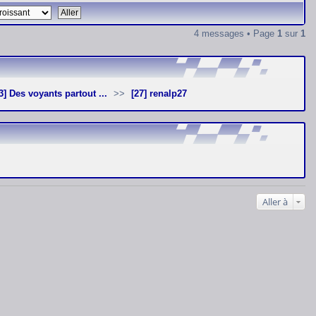
4 messages • Page
1
sur
1
S3] Des voyants partout ...
[27] renalp27
Aller à