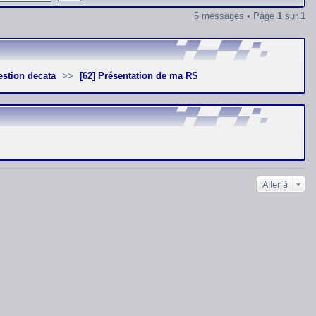
5 messages • Page
1
sur
1
estion decata
[62] Présentation de ma RS
Aller à