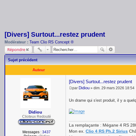
[Divers] Surtout...restez prudent
Modérateur :
Team Clio RS Concept ®
Répondre
Sujet précédent
Auteur
[Divers] Surtout...restez prudent
Didiou
par
»
dim. 29 mars 2026 18:54
M
e
s
Un drame qui s'est produit, il y a que
s
a
Didiou
g
Clioteux Redouté
e
La remplaçante : Mégane 4 RS 28
Mon ex.
Clio 4 RS Ph.2 Sirius
Châ
Messages :
3437