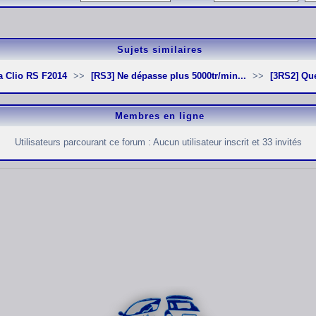
Sujets similaires
 Ma Clio RS F2014
[RS3] Ne dépasse plus 5000tr/min...
[3RS2] Qu
Membres en ligne
Utilisateurs parcourant ce forum : Aucun utilisateur inscrit et 33 invités