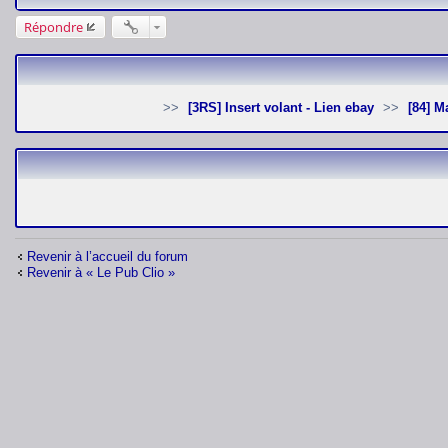
Répondre
[3RS] Insert volant - Lien ebay
[84]
Revenir à l’accueil du forum
Revenir à « Le Pub Clio »