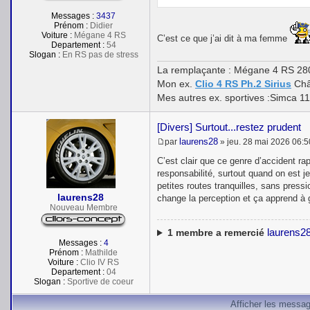
Messages :
3437
Prénom :
Didier
Voiture :
Mégane 4 RS
C’est ce que j’ai dit à ma femme
Departement :
54
Slogan :
En RS pas de stress
La remplaçante : Mégane 4 RS 28
Mon ex.
Clio 4 RS Ph.2 Sirius
Châ
Mes autres ex. sportives :Simca 1
[Divers] Surtout...restez prudent
laurens28
par
»
jeu. 28 mai 2026 06:5
M
e
C’est clair que ce genre d’accident ra
s
responsabilité, surtout quand on est j
s
petites routes tranquilles, sans pressi
a
laurens28
g
change la perception et ça apprend à g
e
Nouveau Membre
laurens2
1
membre a remercié
Messages :
4
Prénom :
Mathilde
Voiture :
Clio IV RS
Departement :
04
Slogan :
Sportive de coeur
Afficher les messag