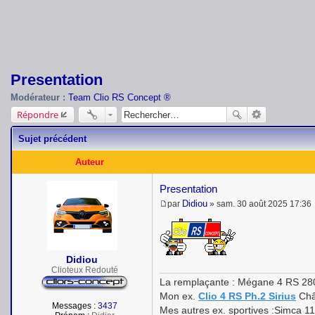
Presentation
Modérateur :
Team Clio RS Concept ®
Répondre
Sujet précédent
Auteur
Presentation
Didiou
par
»
sam. 30 août 2025 17:36
M
e
s
s
a
Didiou
g
Clioteux Redouté
e
La remplaçante : Mégane 4 RS 28
Mon ex.
Clio 4 RS Ph.2 Sirius
Châ
Messages :
3437
Mes autres ex. sportives :Simca 1