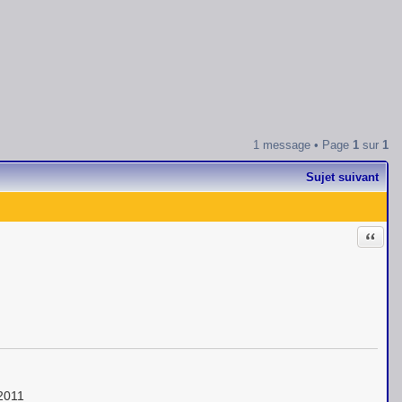
1 message • Page
1
sur
1
Sujet suivant
Citati
 2011