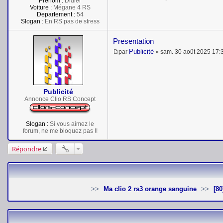
Prénom :
Didier
Voiture :
Mégane 4 RS
Departement :
54
Slogan :
En RS pas de stress
Presentation
Publicité
par
»
sam. 30 août 2025 17:
M
e
s
s
a
Publicité
g
e
Annonce Clio RS Concept
Slogan :
Si vous aimez le
forum, ne me bloquez pas !!
Répondre
Ma clio 2 rs3 orange sanguine
[