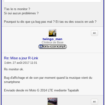
T'as le rs monitor ?
Si oui aucun problèmes ?
Pourquoi tu dis que ça bug pas mal ? Et tas eu des soucis en usb ?
Citation
twingo_man
Clioteux de Base
Re: Mise a jour R-Link
dim. 27 août 2017 11:01
M
e
Rs monitor ok.
s
s
Bug d'affichage et de son par moment quand la musique vient du
a
g
smartphone
e
Enviado desde mi Moto G 2014 LTE mediante Tapatalk
Citation