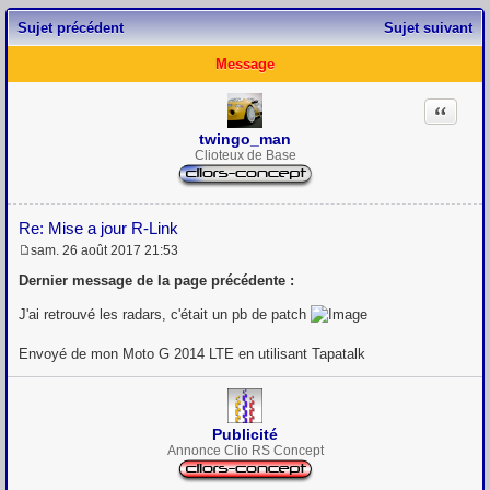
Sujet précédent
Sujet suivant
Message
Citation
twingo_man
Clioteux de Base
Re: Mise a jour R-Link
sam. 26 août 2017 21:53
M
e
Dernier message de la page précédente :
s
s
J'ai retrouvé les radars, c'était un pb de patch
a
g
Envoyé de mon Moto G 2014 LTE en utilisant Tapatalk
e
Publicité
Annonce Clio RS Concept