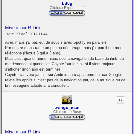
bd0g
Clioteux Expérimenté
Mise a jour R-Link
dim. 27 août 2017 11:44
M
e
Avec maps j'ai pas eut de soucis avec Spotify en parallèle.
s
Par contre maps rame un peu au démarrage mais j'ai pareil sur mon
s
téléphone (Nexus 5 qui a 3 ans).
a
g
Mais c'est quand même mieux que la navigation de base du rlink. Je
e
me demande si quand t'as Coyote 'sur le rlink si il vient toujours
s'afficher (mon abo est terminé)
Coyote n'arrivera jamais sur Android auto apparemment car Google
rejeté les applis si c'est pas de la navigation pur, de la musique ou de
la messagerie adapté à la conduite...
Citation
twingo_man
Clioteux de Base
Mise a jour R-Link