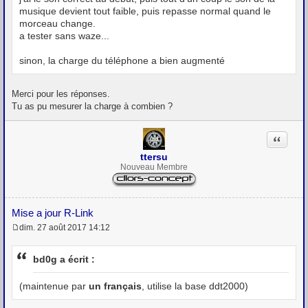
musique devient tout faible, puis repasse normal quand le
morceau change.
a tester sans waze...
sinon, la charge du téléphone a bien augmenté
Merci pour les réponses.
Tu as pu mesurer la charge à combien ?
Citation
ttersu
Nouveau Membre
Mise a jour R-Link
dim. 27 août 2017 14:12
M
e
s
bd0g a écrit :
s
a
g
(maintenue par
un français
, utilise la base ddt2000)
e