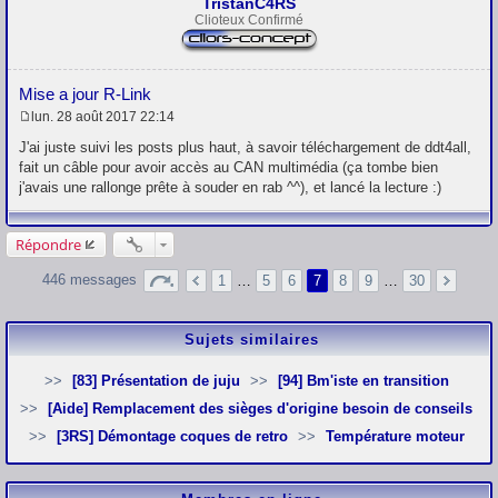
TristanC4RS
Clioteux Confirmé
Mise a jour R-Link
lun. 28 août 2017 22:14
M
e
J'ai juste suivi les posts plus haut, à savoir téléchargement de ddt4all,
s
fait un câble pour avoir accès au CAN multimédia (ça tombe bien
s
j'avais une rallonge prête à souder en rab ^^), et lancé la lecture :)
a
g
e
Répondre
446 messages
1
…
5
6
7
8
9
…
30
Sujets similaires
[83] Présentation de juju
[94] Bm'iste en transition
[Aide] Remplacement des sièges d'origine besoin de conseils
[3RS] Démontage coques de retro
Température moteur