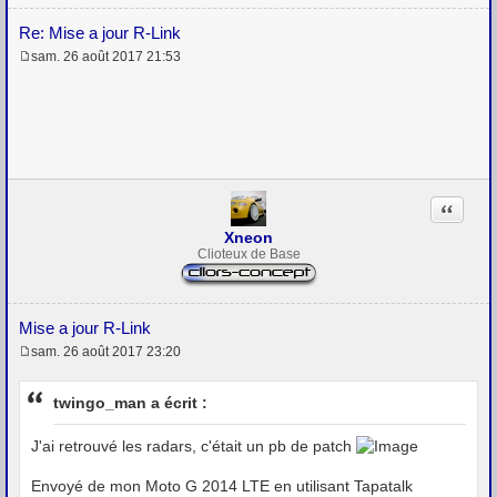
Re: Mise a jour R-Link
sam. 26 août 2017 21:53
M
e
s
s
a
g
e
Citation
Xneon
Clioteux de Base
Mise a jour R-Link
sam. 26 août 2017 23:20
M
e
s
twingo_man a écrit :
s
a
g
J'ai retrouvé les radars, c'était un pb de patch
e
Envoyé de mon Moto G 2014 LTE en utilisant Tapatalk