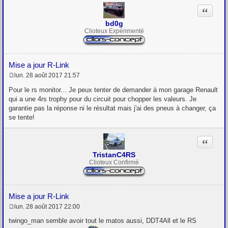
Citation
bd0g
Clioteux Expérimenté
Mise a jour R-Link
lun. 28 août 2017 21:57
M
e
Pour le rs monitor... Je peux tenter de demander à mon garage Renault
s
qui a une 4rs trophy pour du circuit pour chopper les valeurs. Je
s
garantie pas la réponse ni le résultat mais j'ai des pneus à changer, ça
a
g
se tente!
e
Citation
TristanC4RS
Clioteux Confirmé
Mise a jour R-Link
lun. 28 août 2017 22:00
M
e
twingo_man semble avoir tout le matos aussi, DDT4All et le RS
s