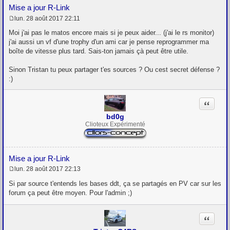
Mise a jour R-Link
lun. 28 août 2017 22:11
M
e
Moi j'ai pas le matos encore mais si je peux aider... (j'ai le rs monitor)
s
j'ai aussi un vf d'une trophy d'un ami car je pense reprogrammer ma
s
boîte de vitesse plus tard. Sais-ton jamais çà peut être utile.
a
g
e
Sinon Tristan tu peux partager t'es sources ? Ou cest secret défense ?
:)
Citation
bd0g
Clioteux Expérimenté
Mise a jour R-Link
lun. 28 août 2017 22:13
M
e
Si par source t'entends les bases ddt, ça se partagés en PV car sur les
s
forum ça peut être moyen. Pour l'admin ;)
s
a
g
Citation
e