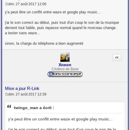
dim. 27 août 2017 12:06
M
e
y'a peut être un conflit entre waze et google play music...
s
s
j'ai le son correct au début, puis tout d'un coup le son de la musique
a
g
devient tout faible, puis repasse normal quand le morceau change.
e
a tester sans waze...
sinon, la charge du téléphone a bien augmenté
Citation
Xneon
Clioteux de Base
Mise a jour R-Link
dim. 27 août 2017 12:39
M
e
s
twingo_man a écrit :
s
a
g
y'a peut être un conflit entre waze et google play music...
e
j'ai le son correct au début, puis tout d'un coup le son de la