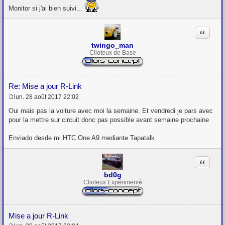
s
Monitor si j'ai bien suivi...
a
g
e
Citation
twingo_man
Clioteux de Base
Re: Mise a jour R-Link
lun. 28 août 2017 22:02
M
e
Oui mais pas la voiture avec moi la semaine. Et vendredi je pars avec
s
pour la mettre sur circuit donc pas possible avant semaine prochaine
s
a
g
Enviado desde mi HTC One A9 mediante Tapatalk
e
Citation
bd0g
Clioteux Expérimenté
Mise a jour R-Link