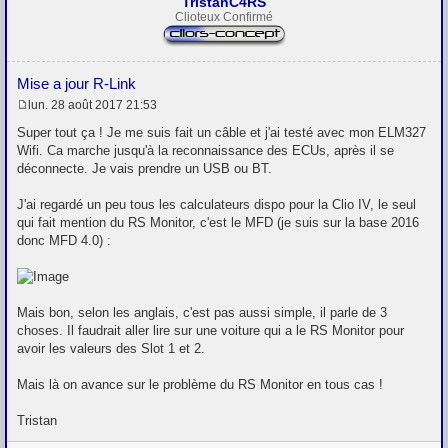
TristanC4RS
Clioteux Confirmé
Mise a jour R-Link
lun. 28 août 2017 21:53
M
e
Super tout ça ! Je me suis fait un câble et j'ai testé avec mon ELM327
s
Wifi. Ca marche jusqu'à la reconnaissance des ECUs, après il se
s
déconnecte. Je vais prendre un USB ou BT.
a
g
e
J'ai regardé un peu tous les calculateurs dispo pour la Clio IV, le seul
qui fait mention du RS Monitor, c'est le MFD (je suis sur la base 2016
donc MFD 4.0) :
Mais bon, selon les anglais, c'est pas aussi simple, il parle de 3
choses. Il faudrait aller lire sur une voiture qui a le RS Monitor pour
avoir les valeurs des Slot 1 et 2.
Mais là on avance sur le problème du RS Monitor en tous cas !
Tristan