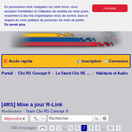
En poursuivant votre navigation sur notre forum, vous
J'accepte
acceptez l'installation et l'utilisation de cookies sur votre poste,
notamment à des fins d'optimisation et/ou de confort, dans le
respect de notre politique de protection de votre vie privée.
En savoir plus
Accès rapide
Inscription
Connexion
Portail
Clio RS Concept ®
Le Stand Clio RS Concept ®
Habitacle et Audio
[4RS] Mise a jour R-Link
Modérateur :
Team Clio RS Concept ®
Répondre
446 messages
1
…
5
6
7
8
9
…
30