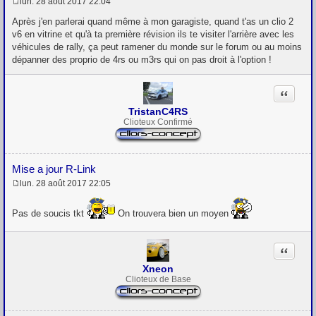
lun. 28 août 2017 22:04
M
e
Après j'en parlerai quand même à mon garagiste, quand t'as un clio 2
s
v6 en vitrine et qu'à ta première révision ils te visiter l'arrière avec les
s
véhicules de rally, ça peut ramener du monde sur le forum ou au moins
a
g
dépanner des proprio de 4rs ou m3rs qui on pas droit à l'option !
e
Citation
TristanC4RS
Clioteux Confirmé
Mise a jour R-Link
lun. 28 août 2017 22:05
M
e
s
Pas de soucis tkt
On trouvera bien un moyen
s
a
g
Citation
e
Xneon
Clioteux de Base