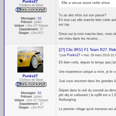
Punks27
g
Elle a vecue aussi cette sirius
e
Clioteux de Base
Tu as des infos sur son passé?
Messages :
52
En tout cas elle marche bien cette aut
Prénom :
julien
est top
Voiture :
c3rs r27 f1team
Departement :
27
Slogan :
c3rs R27
Sinon oui la mini marche bien, moin d
est mieu dans les recaros....
[27] Clio 3RS1 F1 Team R27. Rid
Punks27
par
»
mar. 29 mars 2016 22:
M
e
Eh bien voila, depuis le temps que j'att
s
s
Une experience unique a vivre, je le 
a
Punks27
g
e
Clioteux de Base
Jvai vous resumer dans les grandes li
Départ dans la nuit du samedi au diman
Messages :
52
ptit dej et carburant ( le sp98 est a 1
Prénom :
julien
Nurburgring.
Voiture :
c3rs r27 f1team
Departement :
27
Slogan :
c3rs R27
Le premier village qu'on traverse est