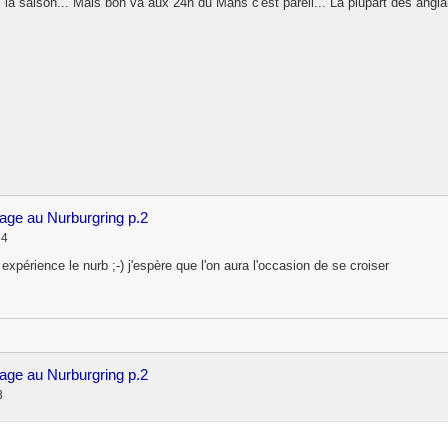
as la saison... Mais bon va aux 24h du Mans c'est pareil... La plupart des angla
age au Nurburgring p.2
34
 expérience le nurb ;-) j'espère que l'on aura l'occasion de se croiser
age au Nurburgring p.2
3