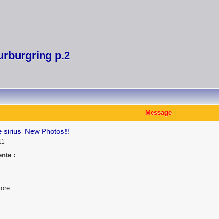
urburgring p.2
Message
 sirius: New Photos!!!
11
nte :
ore...