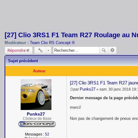
[27] Clio 3RS1 F1 Team R27 Roulage au N
Modérateur :
Team Clio RS Concept ®
Répondre
Sujet précédent
Auteur
[27] Clio 3RS1 F1 Team R27 jaune
Punks27
par
»
sam. 30 janv. 2016 19:
M
e
Dernier message de la page précéde
s
s
merci!
a
Punks27
g
Non pas de changement de pneus enc
e
Clioteux de Base
Messages :
52