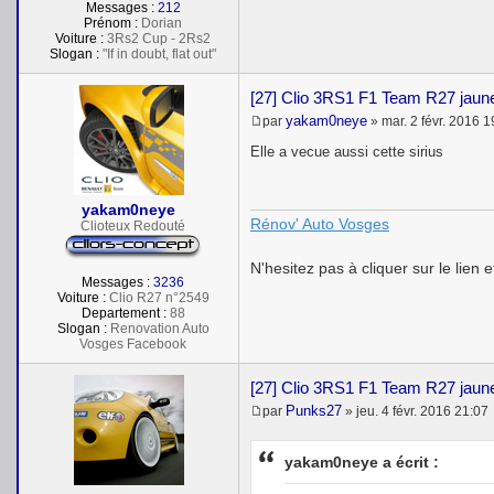
Messages :
212
Prénom :
Dorian
Voiture :
3Rs2 Cup - 2Rs2
Slogan :
"If in doubt, flat out"
[27] Clio 3RS1 F1 Team R27 jaune
yakam0neye
par
»
mar. 2 févr. 2016 1
M
e
Elle a vecue aussi cette sirius
s
s
a
yakam0neye
g
Rénov' Auto Vosges
e
Clioteux Redouté
N'hesitez pas à cliquer sur le lien e
Messages :
3236
Voiture :
Clio R27 n°2549
Departement :
88
Slogan :
Renovation Auto
Vosges Facebook
[27] Clio 3RS1 F1 Team R27 jaune
Punks27
par
»
jeu. 4 févr. 2016 21:07
M
e
s
yakam0neye a écrit :
s
a