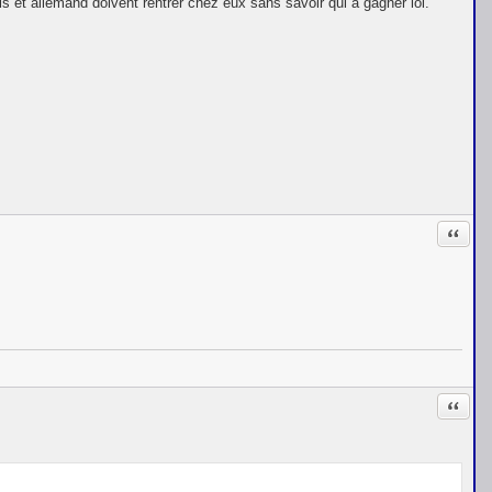
is et allemand doivent rentrer chez eux sans savoir qui a gagner lol.
Citati
Citati