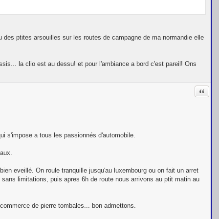
e ou des ptites arsouilles sur les routes de campagne de ma normandie elle
... la clio est au dessu! et pour l'ambiance a bord c'est pareil! Ons
Citati
qui s'impose a tous les passionnés d'automobile.
eaux.
en eveillé. On roule tranquille jusqu'au luxembourg ou on fait un arret
n sans limitations, puis apres 6h de route nous arrivons au ptit matin au
un commerce de pierre tombales... bon admettons.