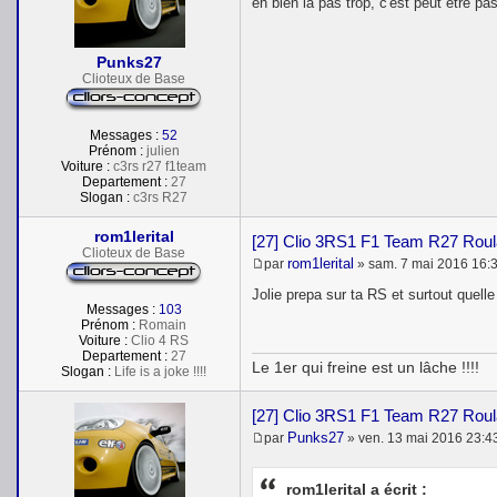
e
eh bien la pas trop, c'est peut etre p
s
s
a
Punks27
g
e
Clioteux de Base
Messages :
52
Prénom :
julien
Voiture :
c3rs r27 f1team
Departement :
27
Slogan :
c3rs R27
rom1lerital
[27] Clio 3RS1 F1 Team R27 Roul
Clioteux de Base
rom1lerital
par
»
sam. 7 mai 2016 16:
M
e
Jolie prepa sur ta RS et surtout quelle
s
Messages :
103
s
Prénom :
Romain
a
Voiture :
Clio 4 RS
g
Departement :
27
Le 1er qui freine est un lâche !!!!
e
Slogan :
Life is a joke !!!!
[27] Clio 3RS1 F1 Team R27 Roul
Punks27
par
»
ven. 13 mai 2016 23:4
M
e
s
rom1lerital a écrit :