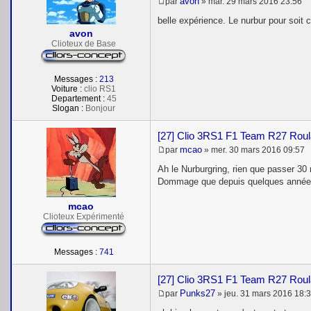
avon
par
»
mar. 29 mars 2016 23:56
M
e
belle expérience. Le nurbur pour soit c
s
avon
s
Clioteux de Base
a
g
e
Messages :
213
Voiture :
clio RS1
Departement :
45
Slogan :
Bonjour
[27] Clio 3RS1 F1 Team R27 Roul
mcao
par
»
mer. 30 mars 2016 09:57
M
e
Ah le Nurburgring, rien que passer 30 m
s
Dommage que depuis quelques années ça
s
a
mcao
g
e
Clioteux Expérimenté
Messages :
741
[27] Clio 3RS1 F1 Team R27 Roul
Punks27
par
»
jeu. 31 mars 2016 18:
M