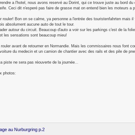
endre a l'hotel, nous avons reservé au Dorint, qui ce trouve juste au bord du 
leife. Ceci dit n'esperé pas faire de grasse mat on entend bien les moteurs a p
 rouler! Bon on se calme, ya personne a l'entrée des touristenfahrten mais il f
ois absolument aucune auto de tout le tour.
ader autour du circuit. Beaucoup d'auto a voir sur les parkings c'est de la folie!
ir et les sensations sont beaucoup mieu!
 rouler avant de retourner en Normandie. Mais les commissaires nous font co
voiture du medecin et un camion de chantier avec des rails et des pile de pn
a piste ne sera pas réouverte de la journée...
ux photos:
age au Nurburgring p.2