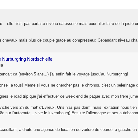
o... elle n'est pas parfaite niveau carosserie mais pour aller faire de la pist
e chevaux mais plus de couple grace au compresseur. Cepandant niveau chassis
e Nurburgring Nordschleife
49
endait ca (environ 5 ans...) j'ai enfin fait le voyage jusqu'au Nurburgring!
conseil a tous! Meme si vous ne chercher pas le chronos, c'est un pelerinage 
gnes le road trip que j'ai effectuer ce week end de paque avec mon frere jum
che vers 2h du mat' d'Evreux. Ons n'as pas dormi mais l'exitation nous tien bi
.08e sur l'autoroute... vive le luxembourg).Ensuite l'allemagne et ses autobahn
 acceuillant, a droite une agence de location de voiture de course, a gauche 