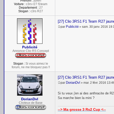
Prénom :
julien
Voiture :
c3rs r27 f1team
Departement :
27
Slogan :
c3rs R27
[27] Clio 3RS1 F1 Team R27 jaune
Publicité
par
»
sam. 30 janv. 2016 19:
M
e
s
s
a
Publicité
g
e
Annonce Clio RS Concept
Slogan :
Si vous aimez le
forum, ne me bloquez pas !!
[27] Clio 3RS1 F1 Team R27 jaune
DorianDvl
par
»
mar. 2 févr. 2016 13:4
M
e
s
Si tu veux j'en ai des anthracite de 
s
Sa marche bien la mini ?
DorianDvl
a
Clioteux de Base
g
e
--> Ma grosse 3 Rs2 Cup <--