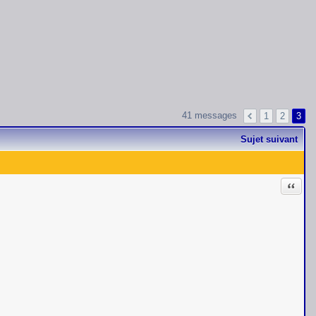
41 messages
1
2
3
Sujet suivant
Citati