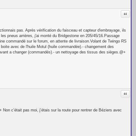
Citati
tionnais pas. Après vérification du faisceau et capteur d'embrayage, ils
gé les pneus arrières, j'ai monté du Bridgestone en 205/45/16.Passage
ine commandé sur le forum, en attente de livraison.Volant de Twingo RS
t boite avec de l'huile Motul (huile commandée).- changement des
s avant a changer (commandés).- un nettoyage des tissus des sièges.@+
Citati
 Non c’était pas moi, j’étais sur la route pour rentrer de Béziers avec