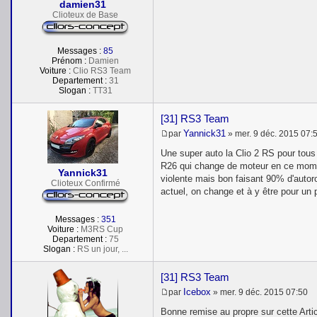
damien31
g
e
Clioteux de Base
Messages :
85
Prénom :
Damien
Voiture :
Clio RS3 Team
Departement :
31
Slogan :
TT31
[31] RS3 Team
Yannick31
par
»
mer. 9 déc. 2015 07:
M
e
Une super auto la Clio 2 RS pour tous l
s
R26 qui change de moteur en ce moment
s
Yannick31
violente mais bon faisant 90% d'autoro
a
Clioteux Confirmé
g
actuel, on change et à y être pour un 
e
Messages :
351
Voiture :
M3RS Cup
Departement :
75
Slogan :
RS un jour, ...
[31] RS3 Team
Icebox
par
»
mer. 9 déc. 2015 07:50
M
e
Bonne remise au propre sur cette Arti