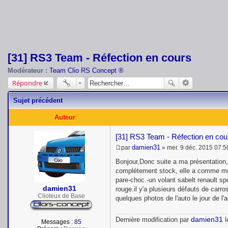
[31] RS3 Team - Réfection en cours
Modérateur :
Team Clio RS Concept ®
Répondre
Sujet précédent
Auteur
[31] RS3 Team - Réfection en cou
damien31
par
»
mer. 9 déc. 2015 07:5
M
e
Bonjour,Donc suite a ma présentation, 
s
complétement stock, elle a comme modifs
s
pare-choc.-un volant sabelt renault spo
a
damien31
g
rouge.il y'a plusieurs défauts de carro
e
Clioteux de Base
quelques photos de l'auto le jour de l'
damien31
Dernière modification par
l
Messages :
85