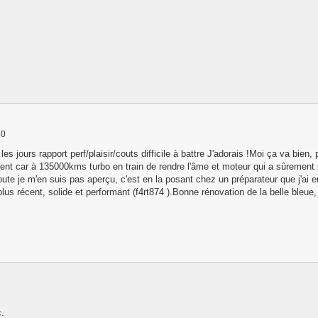
50
es jours rapport perf/plaisir/couts difficile à battre J'adorais !Moi ça va bie
 car à 135000kms turbo en train de rendre l'âme et moteur qui a sûrement pr
ute je m'en suis pas aperçu, c'est en la posant chez un préparateur que j'ai 
plus récent, solide et performant (f4rt874 ).Bonne rénovation de la belle ble
c.