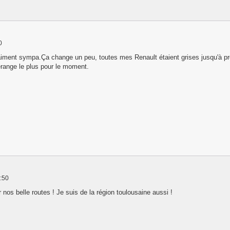
0
raiment sympa.Ça change un peu, toutes mes Renault étaient grises jusqu'à pré
érange le plus pour le moment.
7:50
r nos belle routes ! Je suis de la région toulousaine aussi !