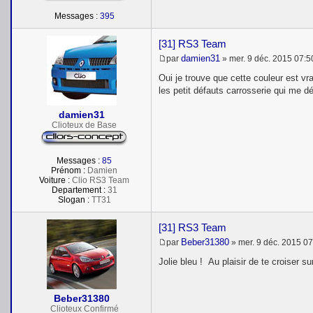
Messages :
395
[31] RS3 Team
damien31
par
»
mer. 9 déc. 2015 07:5
M
e
Oui je trouve que cette couleur est v
s
les petit défauts carrosserie qui me d
s
a
damien31
g
e
Clioteux de Base
Messages :
85
Prénom :
Damien
Voiture :
Clio RS3 Team
Departement :
31
Slogan :
TT31
[31] RS3 Team
Beber31380
par
»
mer. 9 déc. 2015 0
M
e
Jolie bleu ! Au plaisir de te croiser su
s
s
a
Beber31380
g
e
Clioteux Confirmé