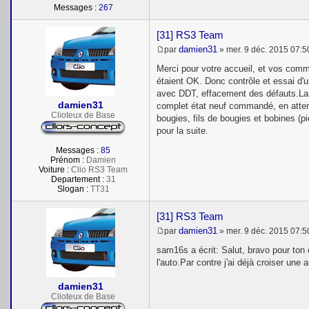
Messages :
267
[31] RS3 Team
damien31
par
»
mer. 9 déc. 2015 07:5
M
e
Merci pour votre accueil, et vos comme
s
étaient OK. Donc contrôle et essai d'u
s
avec DDT, effacement des défauts.Lam
a
damien31
g
complet état neuf commandé, en attent
e
Clioteux de Base
bougies, fils de bougies et bobines 
pour la suite.
Messages :
85
Prénom :
Damien
Voiture :
Clio RS3 Team
Departement :
31
Slogan :
TT31
[31] RS3 Team
damien31
par
»
mer. 9 déc. 2015 07:5
M
e
sam16s a écrit: Salut, bravo pour ton c
s
l'auto.Par contre j'ai déjà croiser une
s
a
damien31
g
e
Clioteux de Base