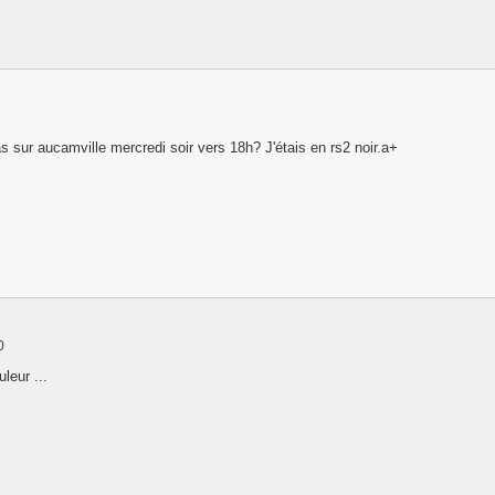
as sur aucamville mercredi soir vers 18h? J'étais en rs2 noir.a+
0
leur ...