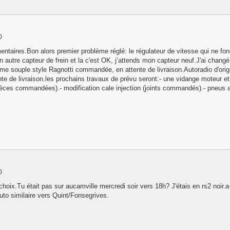
0
ntaires.Bon alors premier problème réglé: le régulateur de vitesse qui ne fonc
n autre capteur de frein et la c'est OK, j’attends mon capteur neuf.J'ai chan
e souple style Ragnotti commandée, en attente de livraison.Autoradio d'orig
e de livraison.les prochains travaux de prévu seront:- une vidange moteur e
(pièces commandées).- modification cale injection (joints commandés).- pneu
0
hoix.Tu était pas sur aucamville mercredi soir vers 18h? J'étais en rs2 noir.a+
 auto similaire vers Quint/Fonsegrives.