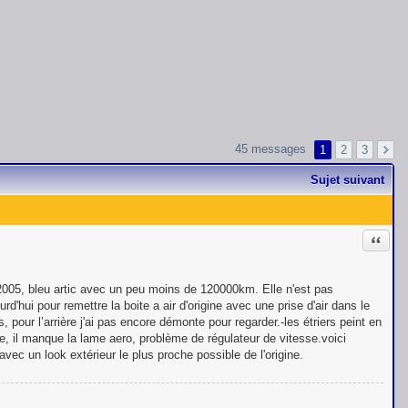
45 messages
1
2
3
Sujet suivant
Citati
e 2005, bleu artic avec un peu moins de 120000km. Elle n'est pas
d'hui pour remettre la boite a air d'origine avec une prise d'air dans le
, pour l’arrière j'ai pas encore démonte pour regarder.-les étriers peint en
oite, il manque la lame aero, problème de régulateur de vitesse.voici
avec un look extérieur le plus proche possible de l'origine.