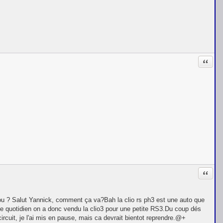
Citati
Citati
t ou ? Salut Yannick, comment ça va?Bah la clio rs ph3 est une auto que
 le quotidien on a donc vendu la clio3 pour une petite RS3.Du coup dés
cuit, je l'ai mis en pause, mais ca devrait bientot reprendre.@+