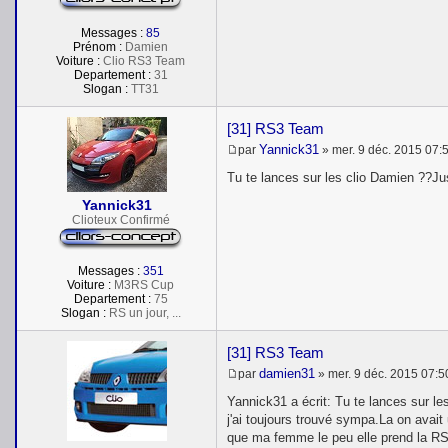
Messages :
85
Prénom :
Damien
Voiture :
Clio RS3 Team
Departement :
31
Slogan :
TT31
[31] RS3 Team
Yannick31
par
»
mer. 9 déc. 2015 07:
M
e
Tu te lances sur les clio Damien ??Jus
s
s
Yannick31
a
Clioteux Confirmé
g
e
Messages :
351
Voiture :
M3RS Cup
Departement :
75
Slogan :
RS un jour, ...
[31] RS3 Team
damien31
par
»
mer. 9 déc. 2015 07:5
M
e
Yannick31 a écrit: Tu te lances sur le
s
j'ai toujours trouvé sympa.La on avai
s
que ma femme le peu elle prend la RS,
a