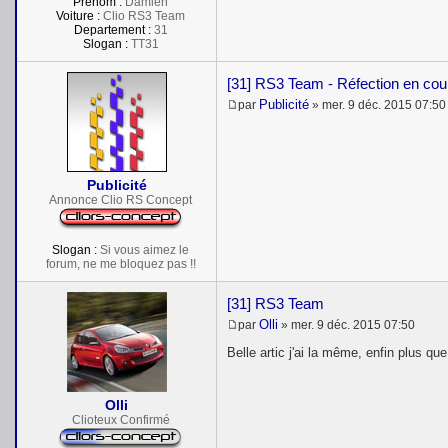
Prénom :
Damien
Voiture :
Clio RS3 Team
Departement :
31
Slogan :
TT31
[31] RS3 Team - Réfection en cou
Publicité
par
»
mer. 9 déc. 2015 07:50
M
e
s
s
a
Publicité
g
e
Annonce Clio RS Concept
Slogan :
Si vous aimez le
forum, ne me bloquez pas !!
[31] RS3 Team
Olli
par
»
mer. 9 déc. 2015 07:50
M
e
Belle artic j'ai la même, enfin plus q
s
s
a
Olli
g
e
Clioteux Confirmé