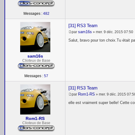
Messages :
482
[31] RS3 Team
sam16s
par
»
mer. 9 déc. 2015 07:50
M
e
Salut, bravo pour ton choix.Tu était p
s
s
a
sam16s
g
e
Clioteux de Base
Messages :
57
[31] RS3 Team
Rom1-RS
par
»
mer. 9 déc. 2015 07:5
M
e
elle est vraiment super belle! Cette cou
s
s
a
Rom1-RS
g
e
Clioteux de Base