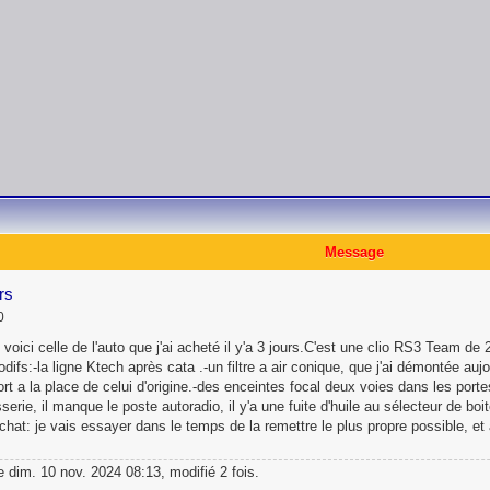
Message
rs
0
voici celle de l'auto que j'ai acheté il y'a 3 jours.C'est une clio RS3 Team d
:-la ligne Ktech après cata .-un filtre a air conique, que j'ai démontée aujour
rt a la place de celui d'origine.-des enceintes focal deux voies dans les portes
sserie, il manque le poste autoradio, il y'a une fuite d'huile au sélecteur de b
achat: je vais essayer dans le temps de la remettre le plus propre possible, et 
e dim. 10 nov. 2024 08:13, modifié 2 fois.