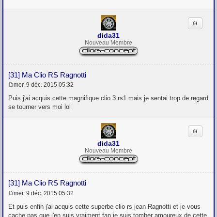
s
a
g
Citation
e
dida31
Nouveau Membre
[31] Ma Clio RS Ragnotti
mer. 9 déc. 2015 05:32
M
e
Puis j'ai acquis cette magnifique clio 3 rs1 mais je sentai trop de regard
s
se tourner vers moi lol
s
a
g
Citation
e
dida31
Nouveau Membre
[31] Ma Clio RS Ragnotti
mer. 9 déc. 2015 05:32
M
e
Et puis enfin j'ai acquis cette superbe clio rs jean Ragnotti et je vous
s
cache pas que j'en suis vraiment fan je suis tomber amoureux de cette