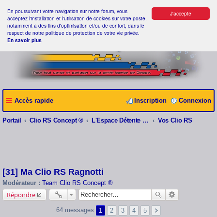
En poursuivant votre navigation sur notre forum, vous
J'accepte
acceptez l'installation et l'utilisation de cookies sur votre poste,
notamment à des fins d'optimisation et/ou de confort, dans le
respect de notre politique de protection de votre vie privée.
En savoir plus
Accès rapide
Inscription
Connexion
Portail
Clio RS Concept ®
L'Espace Détente Clio RS Concept ®
Vos Clio RS
[31] Ma Clio RS Ragnotti
Modérateur :
Team Clio RS Concept ®
Répondre
64 messages
1
2
3
4
5