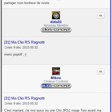
s
partager mon bonheur de rsiste
s
a
g
Citation
e
dida31
Nouveau Membre
[31] Ma Clio RS Ragnotti
mer. 9 déc. 2015 05:32
M
e
merci popoff ;-)
s
s
a
g
Citation
e
Mikou
Clioteux Confirmé
[31] Ma Clio RS Ragnotti
mer. 9 déc. 2015 05:32
M
e
C'est marrant, j'ai moi aussi eu une Clio 3RS1 rouge Toro avant ma