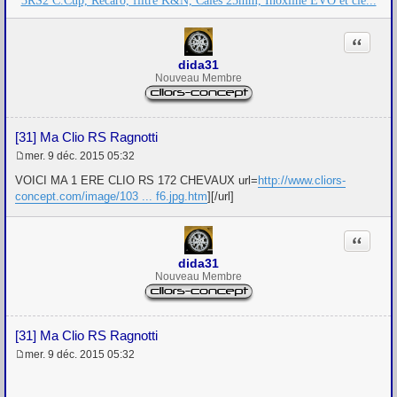
3RS2 C.Cup, Recaro, filtre K&N, Cales 25mm, Inoxline EVO et cie...
e
Citation
dida31
Nouveau Membre
[31] Ma Clio RS Ragnotti
mer. 9 déc. 2015 05:32
M
e
VOICI MA 1 ERE CLIO RS 172 CHEVAUX url=
http://www.cliors-
s
concept.com/image/103 ... f6.jpg.htm
][/url]
s
a
g
Citation
e
dida31
Nouveau Membre
[31] Ma Clio RS Ragnotti
mer. 9 déc. 2015 05:32
M
e
s