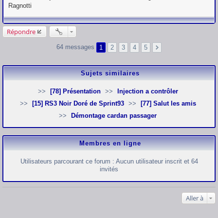
s
Ragnotti
s
a
g
e
Répondre
64 messages
1
2
3
4
5
Sujets similaires
[78] Présentation
Injection a contrôler
[15] RS3 Noir Doré de Sprint93
[77] Salut les amis
Démontage cardan passager
Membres en ligne
Utilisateurs parcourant ce forum : Aucun utilisateur inscrit et 64
invités
Aller à