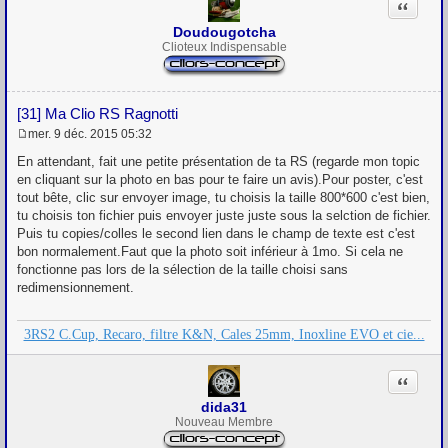
Citation
e
Doudougotcha
Clioteux Indispensable
[31] Ma Clio RS Ragnotti
mer. 9 déc. 2015 05:32
M
e
En attendant, fait une petite présentation de ta RS (regarde mon topic
s
en cliquant sur la photo en bas pour te faire un avis).Pour poster, c'est
s
tout bête, clic sur envoyer image, tu choisis la taille 800*600 c'est bien,
a
g
tu choisis ton fichier puis envoyer juste juste sous la selction de fichier.
e
Puis tu copies/colles le second lien dans le champ de texte est c'est
bon normalement.Faut que la photo soit inférieur à 1mo. Si cela ne
fonctionne pas lors de la sélection de la taille choisi sans
redimensionnement.
3RS2 C.Cup, Recaro, filtre K&N, Cales 25mm, Inoxline EVO et cie...
Citation
dida31
Nouveau Membre