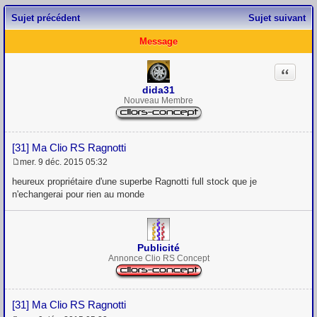
Sujet précédent
Sujet suivant
Message
Citation
dida31
Nouveau Membre
[31] Ma Clio RS Ragnotti
mer. 9 déc. 2015 05:32
M
e
heureux propriétaire d'une superbe Ragnotti full stock que je
s
n'echangerai pour rien au monde
s
a
g
e
Publicité
Annonce Clio RS Concept
[31] Ma Clio RS Ragnotti