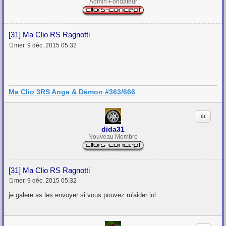
Admin-Fondateur
[31] Ma Clio RS Ragnotti
mer. 9 déc. 2015 05:32
M
e
s
s
a
g
Ma Clio 3RS Ange & Démon #363/666
e
Citation
dida31
Nouveau Membre
[31] Ma Clio RS Ragnotti
mer. 9 déc. 2015 05:32
M
e
je galere as les envoyer si vous pouvez m'aider lol
s
s
a
g