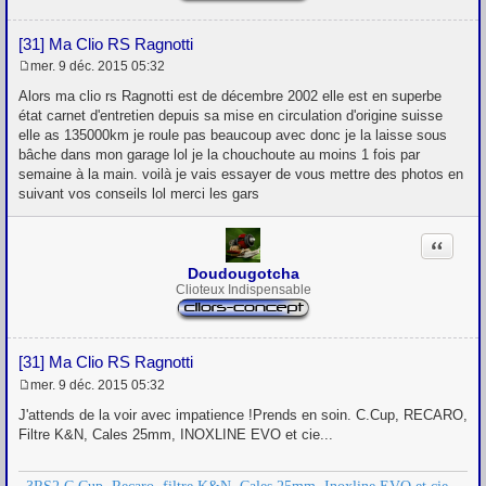
[31] Ma Clio RS Ragnotti
mer. 9 déc. 2015 05:32
M
e
Alors ma clio rs Ragnotti est de décembre 2002 elle est en superbe
s
état carnet d'entretien depuis sa mise en circulation d'origine suisse
s
elle as 135000km je roule pas beaucoup avec donc je la laisse sous
a
g
bâche dans mon garage lol je la chouchoute au moins 1 fois par
e
semaine à la main. voilà je vais essayer de vous mettre des photos en
suivant vos conseils lol merci les gars
Citation
Doudougotcha
Clioteux Indispensable
[31] Ma Clio RS Ragnotti
mer. 9 déc. 2015 05:32
M
e
J'attends de la voir avec impatience !Prends en soin. C.Cup, RECARO,
s
Filtre K&N, Cales 25mm, INOXLINE EVO et cie...
s
a
g