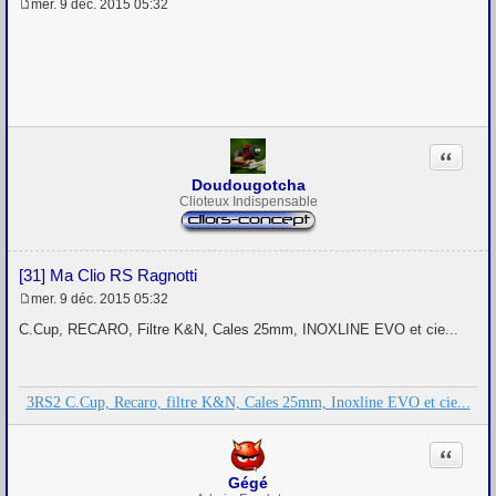
mer. 9 déc. 2015 05:32
M
e
s
s
a
g
e
Citation
Doudougotcha
Clioteux Indispensable
[31] Ma Clio RS Ragnotti
mer. 9 déc. 2015 05:32
M
e
C.Cup, RECARO, Filtre K&N, Cales 25mm, INOXLINE EVO et cie...
s
s
a
g
3RS2 C.Cup, Recaro, filtre K&N, Cales 25mm, Inoxline EVO et cie...
e
Citation
Gégé