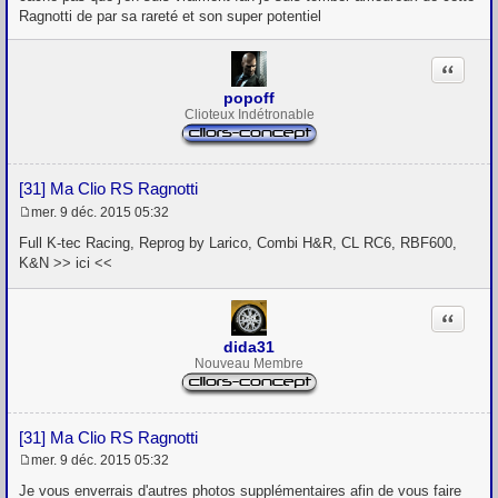
s
Ragnotti de par sa rareté et son super potentiel
a
g
e
Citation
popoff
Clioteux Indétronable
[31] Ma Clio RS Ragnotti
mer. 9 déc. 2015 05:32
M
e
Full K-tec Racing, Reprog by Larico, Combi H&R, CL RC6, RBF600,
s
K&N >> ici <<
s
a
g
Citation
e
dida31
Nouveau Membre
[31] Ma Clio RS Ragnotti
mer. 9 déc. 2015 05:32
M
e
Je vous enverrais d'autres photos supplémentaires afin de vous faire