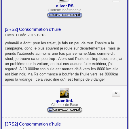
oliver RS
Clioteux Indétronable
[3RS2] Consommation d'huile
ven. 11 déc. 2015 19:18
M
e
yohan40 a écrit: pour les trajet, je fais un peu de tout.J'habite a la
s
campagne, donc le plus souvent je roule sur départementale, mais je
s
prends l'autoroute au moins une fois par semaine.Mais comme dit
a
g
stouf, je trouve ca un peu trop . Alors soit l'huile est trop fluide, soit j'ai
e
un probléme sur la voiture, en tout cas aucune fuite extérieur, j'ai
regardé. A 10 000km ton huile est mortes déjà vers les 8000 km elle
est bien noir. Ma Rs commence à bouffer de l'huile vers les 8000km
après la vidange , cela veux dire qu'il est temps de vidanger
Citation
quentinL
Clioteux de Base
[3RS2] Consommation d'huile