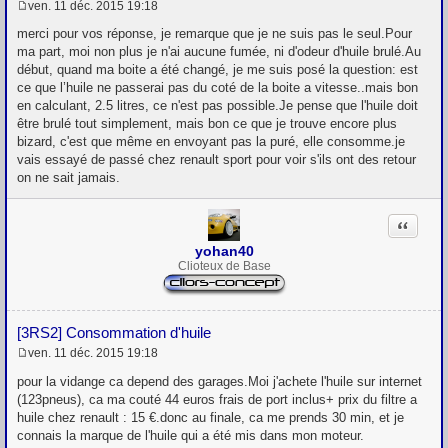
ven. 11 déc. 2015 19:18
M
e
merci pour vos réponse, je remarque que je ne suis pas le seul.Pour
s
ma part, moi non plus je n'ai aucune fumée, ni d'odeur d'huile brulé.Au
s
début, quand ma boite a été changé, je me suis posé la question: est
a
g
ce que l’huile ne passerai pas du coté de la boite a vitesse..mais bon
e
en calculant, 2.5 litres, ce n'est pas possible.Je pense que l'huile doit
être brulé tout simplement, mais bon ce que je trouve encore plus
bizard, c'est que même en envoyant pas la puré, elle consomme.je
vais essayé de passé chez renault sport pour voir s'ils ont des retour
on ne sait jamais.
Citation
yohan40
Clioteux de Base
[3RS2] Consommation d'huile
ven. 11 déc. 2015 19:18
M
e
pour la vidange ca depend des garages.Moi j'achete l'huile sur internet
s
(123pneus), ca ma couté 44 euros frais de port inclus+ prix du filtre a
s
huile chez renault : 15 €.donc au finale, ca me prends 30 min, et je
a
g
connais la marque de l'huile qui a été mis dans mon moteur.