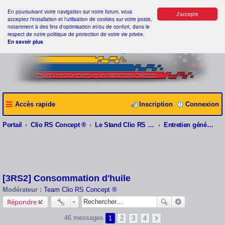
En poursuivant votre navigation sur notre forum, vous
J'accepte
acceptez l'installation et l'utilisation de cookies sur votre poste,
notamment à des fins d'optimisation et/ou de confort, dans le
respect de notre politique de protection de votre vie privée.
En savoir plus
Accès rapide
Inscription
Connexion
Portail
Clio RS Concept ®
Le Stand Clio RS Concept ®
Entretien général et Problèmes divers
[3RS2] Consommation d'huile
Modérateur :
Team Clio RS Concept ®
Répondre
46 messages
1
2
3
4