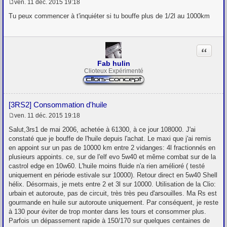
ven. 11 déc. 2015 19:18
M
e
Tu peux commencer à t'inquiéter si tu bouffe plus de 1/2l au 1000km
s
s
a
g
Citation
e
Fab hulin
Clioteux Expérimenté
[3RS2] Consommation d'huile
ven. 11 déc. 2015 19:18
M
e
Salut,3rs1 de mai 2006, achetée à 61300, à ce jour 108000. J'ai
s
constaté que je bouffe de l'huile depuis l'achat. Le maxi que j'ai remis
s
en appoint sur un pas de 10000 km entre 2 vidanges: 4l fractionnés en
a
g
plusieurs appoints. ce, sur de l'elf evo 5w40 et même combat sur de la
e
castrol edge en 10w60. L'huile moins fluide n'a rien amélioré ( testé
uniquement en période estivale sur 10000). Retour direct en 5w40 Shell
hélix. Désormais, je mets entre 2 et 3l sur 10000. Utilisation de la Clio:
urbain et autoroute, pas de circuit, très très peu d'arsouilles. Ma Rs est
gourmande en huile sur autoroute uniquement. Par conséquent, je reste
à 130 pour éviter de trop monter dans les tours et consommer plus.
Parfois un dépassement rapide à 150/170 sur quelques centaines de