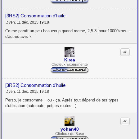
[3RS2] Consommation d'huile
ven. 11 déc. 2015 19:18
M
e
Ca me paraît un peu beaucoup quand meme, 2,5-3l pour 10000kms ...
s
d'autres avis ?
s
a
g
Citation
e
Kirea
Clioteux Expérimenté
[3RS2] Consommation d'huile
ven. 11 déc. 2015 19:18
M
e
Perso, je consomme + ou - ça. Après tout dépend de tes types
s
d'utilisation (autoroute, petites routes...)
s
a
g
Citation
e
yohan40
Clioteux de Base