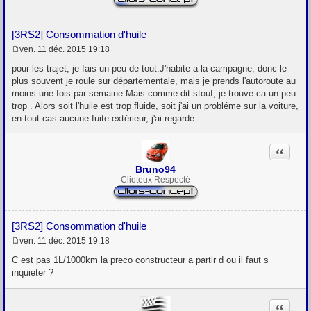
[3RS2] Consommation d'huile
ven. 11 déc. 2015 19:18
M
e
pour les trajet, je fais un peu de tout.J'habite a la campagne, donc le
s
plus souvent je roule sur départementale, mais je prends l'autoroute au
s
moins une fois par semaine.Mais comme dit stouf, je trouve ca un peu
a
g
trop . Alors soit l'huile est trop fluide, soit j'ai un probléme sur la voiture,
e
en tout cas aucune fuite extérieur, j'ai regardé.
Citation
Bruno94
Clioteux Respecté
[3RS2] Consommation d'huile
ven. 11 déc. 2015 19:18
M
e
C est pas 1L/1000km la preco constructeur a partir d ou il faut s
s
inquieter ?
s
a
g
Citation
e