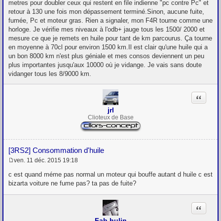
metres pour doubler ceux qui restent en file indienne "pc contre Pc" et
retour à 130 une fois mon dépassement terminé.Sinon, aucune fuite,
fumée, Pc et moteur gras. Rien a signaler, mon F4R tourne comme une
horloge. Je vérifie mes niveaux à l'odb+ jauge tous les 1500/ 2000 et
mesure ce que je remets en huile pour tant de km parcourus. Ça tourne
en moyenne à 70cl pour environ 1500 km.Il est clair qu'une huile qui a
un bon 8000 km n'est plus géniale et mes consos deviennent un peu
plus importantes jusqu'aux 10000 où je vidange. Je vais sans doute
vidanger tous les 8/9000 km.
Citation
jrl
Clioteux de Base
[3RS2] Consommation d'huile
ven. 11 déc. 2015 19:18
M
e
c est quand méme pas normal un moteur qui bouffe autant d huile c est
s
bizarta voiture ne fume pas? ta pas de fuite?
s
a
g
Citation
e
Fab hulin