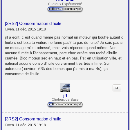
Clioteux Expérimenté
[3RS2] Consommation d'huile
ven. 11 déc. 2015 19:18
M
e
jrl a écrit: c est quand méme pas normal un moteur qui bouffe autant d
s
huile c est bizarta voiture ne fume pas? ta pas de fuite? Je sais pas si
s
ce message m'est adressé, mais vais répondre quand même. Non,
a
g
aucune fumée à l'échappement, pare choc arrière non taché d'huile
e
cramée. Bloc moteur sec en haut et en bas. Ps: en utilisation ville, et
national aucune conso d'huile ou vraiment très très infime. Sur
autoroute ( environ 70% des bornes que j'ai mis à ma Rs), ça
consomme de l'huile.
Citation
jrl
Clioteux de Base
[3RS2] Consommation d'huile
ven. 11 déc. 2015 19:18
M