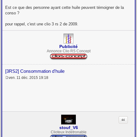
Est ce que des personne ayant cette huile peuvent témoigner de la
conso ?
pour rappel, c'est une clio 3 rs 2 de 2009.
Publicité
Annonce Clio RS Concept
[3RS2] Consommation d'huile
ven. 11 déc. 2015 19:18
M
e
s
s
a
g
e
Citation
stouf_V6
Clioteux Indétronable