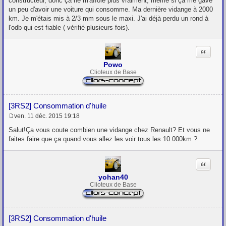
constructeur, donc ça ne m'affole plus vraiment; même si ça me gave
un peu d'avoir une voiture qui consomme. Ma dernière vidange à 2000
km. Je m'étais mis à 2/3 mm sous le maxi. J'ai déjà perdu un rond à
l'odb qui est fiable ( vérifié plusieurs fois).
Citation
Powo
Clioteux de Base
[3RS2] Consommation d'huile
ven. 11 déc. 2015 19:18
M
e
Salut!Ça vous coute combien une vidange chez Renault? Et vous ne
s
faites faire que ça quand vous allez les voir tous les 10 000km ?
s
a
g
Citation
e
yohan40
Clioteux de Base
[3RS2] Consommation d'huile