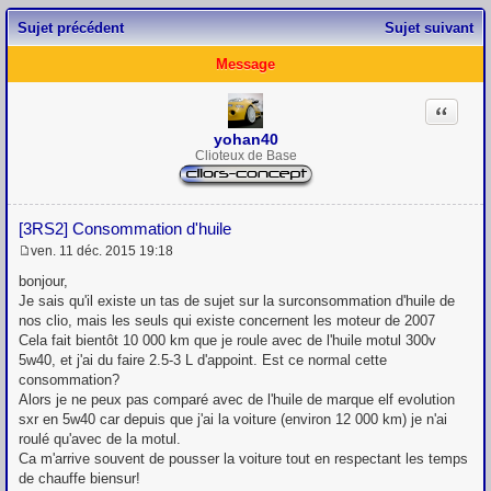
Sujet précédent
Sujet suivant
Message
Citation
yohan40
Clioteux de Base
[3RS2] Consommation d'huile
ven. 11 déc. 2015 19:18
M
e
bonjour,
s
Je sais qu'il existe un tas de sujet sur la surconsommation d'huile de
s
nos clio, mais les seuls qui existe concernent les moteur de 2007
a
g
Cela fait bientôt 10 000 km que je roule avec de l'huile motul 300v
e
5w40, et j'ai du faire 2.5-3 L d'appoint. Est ce normal cette
consommation?
Alors je ne peux pas comparé avec de l'huile de marque elf evolution
sxr en 5w40 car depuis que j'ai la voiture (environ 12 000 km) je n'ai
roulé qu'avec de la motul.
Ca m'arrive souvent de pousser la voiture tout en respectant les temps
de chauffe biensur!