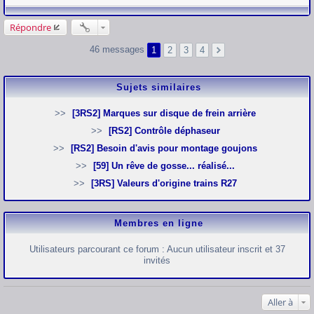
e
Répondre
46 messages
1
2
3
4
Sujets similaires
[3RS2] Marques sur disque de frein arrière
[RS2] Contrôle déphaseur
[RS2] Besoin d'avis pour montage goujons
[59] Un rêve de gosse... réalisé...
[3RS] Valeurs d'origine trains R27
Membres en ligne
Utilisateurs parcourant ce forum : Aucun utilisateur inscrit et 37
invités
Aller à