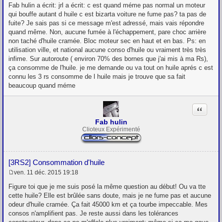
e
Fab hulin a écrit: jrl a écrit: c est quand méme pas normal un moteur
s
qui bouffe autant d huile c est bizarta voiture ne fume pas? ta pas de
s
fuite? Je sais pas si ce message m'est adressé, mais vais répondre
a
g
quand même. Non, aucune fumée à l'échappement, pare choc arrière
e
non taché d'huile cramée. Bloc moteur sec en haut et en bas. Ps: en
utilisation ville, et national aucune conso d'huile ou vraiment très très
infime. Sur autoroute ( environ 70% des bornes que j'ai mis à ma Rs),
ça consomme de l'huile. je me demande ou va tout on huile aprés c est
connu les 3 rs consomme de l huile mais je trouve que sa fait
beaucoup quand méme
Citation
Fab hulin
Clioteux Expérimenté
[3RS2] Consommation d'huile
ven. 11 déc. 2015 19:18
M
e
Figure toi que je me suis posé la même question au début! Ou va tte
s
cette huile? Elle est brûlée sans doute, mais je ne fume pas et aucune
s
odeur d'huile cramée. Ça fait 45000 km et ça tourbe impeccable. Mes
a
g
consos n'amplifient pas. Je reste aussi dans les tolérances
e