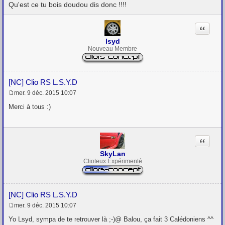
Qu'est ce tu bois doudou dis donc !!!!
e
Citation
lsyd
Nouveau Membre
[NC] Clio RS L.S.Y.D
mer. 9 déc. 2015 10:07
M
e
Merci à tous :)
s
s
a
g
Citation
e
SkyLan
Clioteux Expérimenté
[NC] Clio RS L.S.Y.D
mer. 9 déc. 2015 10:07
M
e
Yo Lsyd, sympa de te retrouver là ;-)@ Balou, ça fait 3 Calédoniens ^^
s