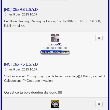
[NC] Clio RS L.S.Y.D
mer. 9 déc. 2015 10:07
M
e
Full K-tec Racing, Reprog by Larico, Combi H&R, CL RC6, RBF600,
s
K&N >> ici <<
s
a
g
Citation
e
balou91
Clioteux Redouté
[NC] Clio RS L.S.Y.D
mer. 9 déc. 2015 10:07
M
e
SkyLan a écrit: Yo Lsyd, sympa de te retrouver là ;-)@ Balou, ça fait 3
s
Calédoniens ^^ C'est une invasion
s
a
g
Qu'est ce tu bois doudou dis donc !!!!
e
Citation