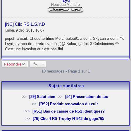
lsyd
Nouveau Membre
[NC] Clio RS L.S.Y.D
mer. 9 déc. 2015 10:07
M
e
popoff a écrit: Chouette titine Merci balou91 a écrit: SkyLan a écrit: Yo
s
Lsyd, sympa de te retrouver là ;-)@ Balou, ça fait 3 Calédoniens ^^
s
C'est une invasion et c'est pas fini
a
g
e
Répondre
10 messages • Page
1
sur
1
Sujets similaires
[39] Salut bien
[54] Présentation de tux
[RS2] Produit renovation du cuir
[RS1] Bas de caisse de RS2 identiques?
[76] Clio 4 RS Trophy N°843 de gege765