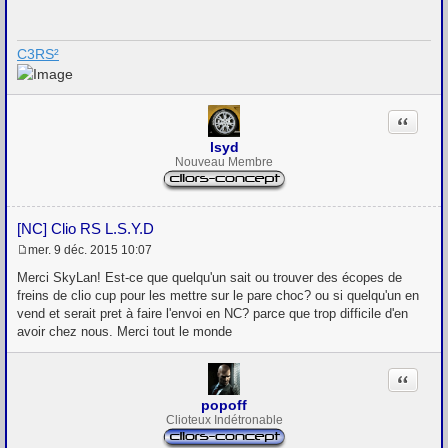
s
a
g
C3RS²
e
Citation
lsyd
Nouveau Membre
[NC] Clio RS L.S.Y.D
mer. 9 déc. 2015 10:07
M
e
Merci SkyLan! Est-ce que quelqu'un sait ou trouver des écopes de
s
freins de clio cup pour les mettre sur le pare choc? ou si quelqu'un en
s
vend et serait pret à faire l'envoi en NC? parce que trop difficile d'en
a
g
avoir chez nous. Merci tout le monde
e
Citation
popoff
Clioteux Indétronable