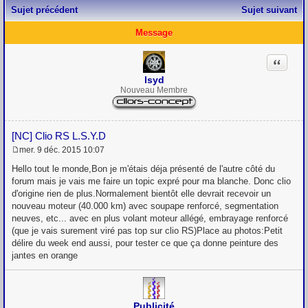
Sujet précédent
Sujet suivant
Message
Citation
lsyd
Nouveau Membre
[NC] Clio RS L.S.Y.D
mer. 9 déc. 2015 10:07
M
e
Hello tout le monde,Bon je m'étais déja présenté de l'autre côté du
s
forum mais je vais me faire un topic expré pour ma blanche. Donc clio
s
d'origine rien de plus.Normalement bientôt elle devrait recevoir un
a
g
nouveau moteur (40.000 km) avec soupape renforcé, segmentation
e
neuves, etc... avec en plus volant moteur allégé, embrayage renforcé
(que je vais surement viré pas top sur clio RS)Place au photos:Petit
délire du week end aussi, pour tester ce que ça donne peinture des
jantes en orange
Publicité