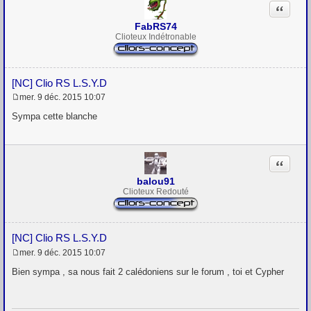
Citation
e
FabRS74
Clioteux Indétronable
[NC] Clio RS L.S.Y.D
mer. 9 déc. 2015 10:07
M
e
Sympa cette blanche
s
s
a
g
Citation
e
balou91
Clioteux Redouté
[NC] Clio RS L.S.Y.D
mer. 9 déc. 2015 10:07
M
e
Bien sympa , sa nous fait 2 calédoniens sur le forum , toi et Cypher
s
s
a
g