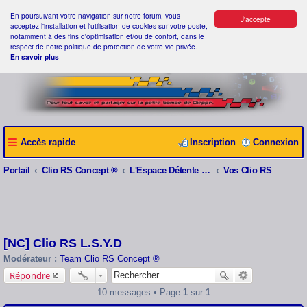
En poursuivant votre navigation sur notre forum, vous
J'accepte
acceptez l'installation et l'utilisation de cookies sur votre poste,
notamment à des fins d'optimisation et/ou de confort, dans le
respect de notre politique de protection de votre vie privée.
En savoir plus
Accès rapide
Inscription
Connexion
Portail
Clio RS Concept ®
L'Espace Détente Clio RS Concept ®
Vos Clio RS
[NC] Clio RS L.S.Y.D
Modérateur :
Team Clio RS Concept ®
Répondre
10 messages • Page
1
sur
1