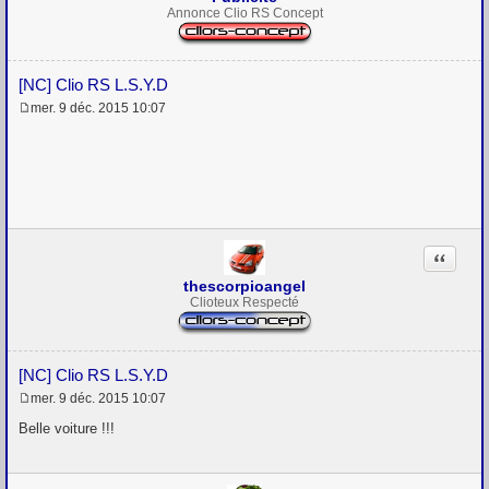
Annonce Clio RS Concept
[NC] Clio RS L.S.Y.D
mer. 9 déc. 2015 10:07
M
e
s
s
a
g
e
Citation
thescorpioangel
Clioteux Respecté
[NC] Clio RS L.S.Y.D
mer. 9 déc. 2015 10:07
M
e
Belle voiture !!!
s
s
a
g