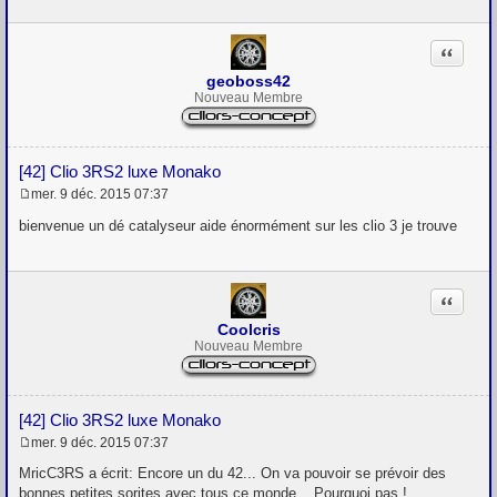
s
a
g
Citation
e
geoboss42
Nouveau Membre
[42] Clio 3RS2 luxe Monako
mer. 9 déc. 2015 07:37
M
e
bienvenue un dé catalyseur aide énormément sur les clio 3 je trouve
s
s
a
g
Citation
e
Coolcris
Nouveau Membre
[42] Clio 3RS2 luxe Monako
mer. 9 déc. 2015 07:37
M
e
MricC3RS a écrit: Encore un du 42... On va pouvoir se prévoir des
s
bonnes petites sorites avec tous ce monde... Pourquoi pas !