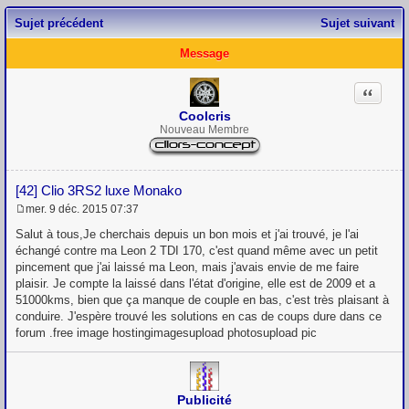
Sujet précédent
Sujet suivant
Message
Citation
Coolcris
Nouveau Membre
[42] Clio 3RS2 luxe Monako
mer. 9 déc. 2015 07:37
M
e
Salut à tous,Je cherchais depuis un bon mois et j'ai trouvé, je l'ai
s
échangé contre ma Leon 2 TDI 170, c'est quand même avec un petit
s
pincement que j'ai laissé ma Leon, mais j'avais envie de me faire
a
g
plaisir. Je compte la laissé dans l'état d'origine, elle est de 2009 et a
e
51000kms, bien que ça manque de couple en bas, c'est très plaisant à
conduire. J'espère trouvé les solutions en cas de coups dure dans ce
forum .free image hostingimagesupload photosupload pic
Publicité