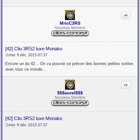
s
a
g
Citation
e
MricC3RS
Nouveau Membre
[42] Clio 3RS2 luxe Monako
mer. 9 déc. 2015 07:37
M
e
Encore un du 42... On va pouvoir se prévoir des bonnes petites sorites
s
avec tous ce monde...
s
a
g
Citation
e
$$$aurel$$$
Nouveau Membre
[42] Clio 3RS2 luxe Monako
mer. 9 déc. 2015 07:37
M
e
s