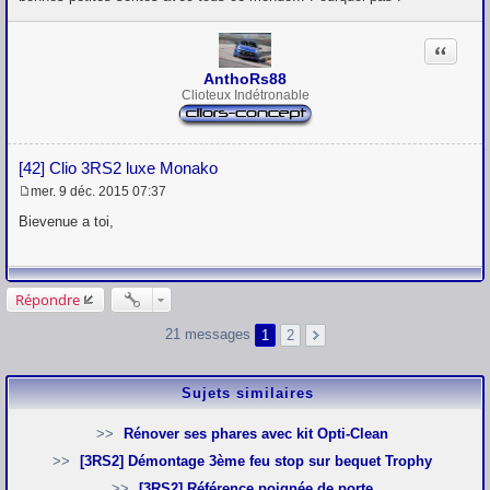
s
a
g
Citation
e
AnthoRs88
Clioteux Indétronable
[42] Clio 3RS2 luxe Monako
mer. 9 déc. 2015 07:37
M
e
Bievenue a toi,
s
s
a
g
e
Répondre
21 messages
1
2
Sujets similaires
Rénover ses phares avec kit Opti-Clean
[3RS2] Démontage 3ème feu stop sur bequet Trophy
[3RS2] Référence poignée de porte