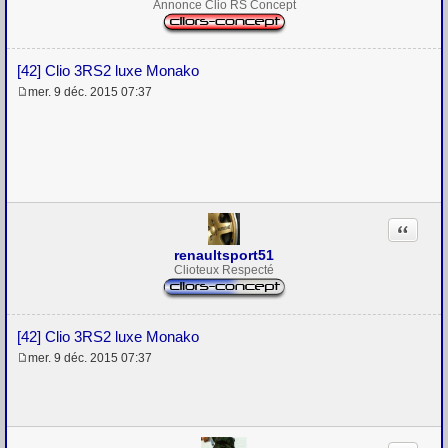
Annonce Clio RS Concept
[42] Clio 3RS2 luxe Monako
mer. 9 déc. 2015 07:37
M
e
s
s
a
g
e
Citation
renaultsport51
Clioteux Respecté
[42] Clio 3RS2 luxe Monako
mer. 9 déc. 2015 07:37
M
e
s
s
a
g