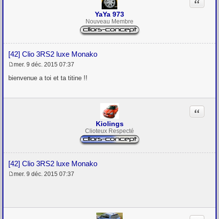
Citation
e
YaYa 973
Nouveau Membre
[42] Clio 3RS2 luxe Monako
mer. 9 déc. 2015 07:37
M
e
bienvenue a toi et ta titine !!
s
s
a
g
Citation
e
Kiolings
Clioteux Respecté
[42] Clio 3RS2 luxe Monako
mer. 9 déc. 2015 07:37
M
e
s
s
a
g