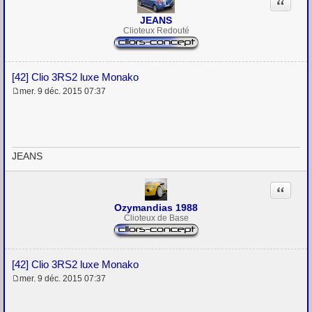
Citation
e
JEANS
Clioteux Redouté
[42] Clio 3RS2 luxe Monako
mer. 9 déc. 2015 07:37
M
e
s
s
a
g
JEANS
e
Citation
Ozymandias 1988
Clioteux de Base
[42] Clio 3RS2 luxe Monako
mer. 9 déc. 2015 07:37
M
e
s