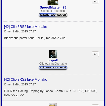
Citation
e
SpeedMaster_76
Clioteux Respecté
[42] Clio 3RS2 luxe Monako
mer. 9 déc. 2015 07:37
M
e
Bienvenue parmi nous Par ici, ma 3RS2 Cup
s
s
a
g
Citation
e
popoff
Clioteux Indétronable
[42] Clio 3RS2 luxe Monako
mer. 9 déc. 2015 07:37
M
e
Full K-tec Racing, Reprog by Larico, Combi H&R, CL RC6, RBF600,
s
K&N >> ici <<
s
a
g