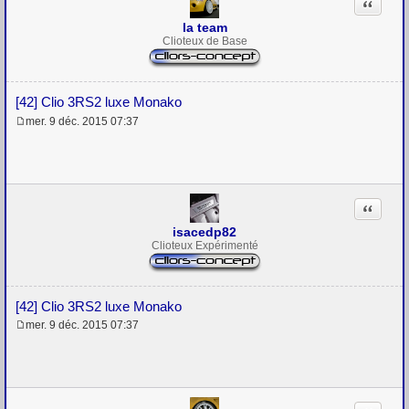
Citation
e
la team
Clioteux de Base
[42] Clio 3RS2 luxe Monako
mer. 9 déc. 2015 07:37
M
e
s
s
a
g
Citation
e
isacedp82
Clioteux Expérimenté
[42] Clio 3RS2 luxe Monako
mer. 9 déc. 2015 07:37
M
e
s
s
a
g