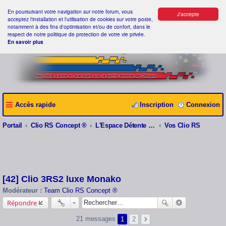
En poursuivant votre navigation sur notre forum, vous
J'accepte
acceptez l'installation et l'utilisation de cookies sur votre poste,
notamment à des fins d'optimisation et/ou de confort, dans le
respect de notre politique de protection de votre vie privée.
En savoir plus
Accès rapide
Inscription
Connexion
Portail
Clio RS Concept ®
L'Espace Détente Clio RS Concept ®
Vos Clio RS
[42] Clio 3RS2 luxe Monako
Modérateur :
Team Clio RS Concept ®
Répondre
21 messages
1
2