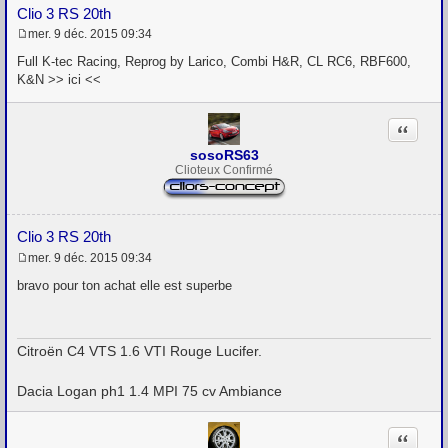
Clio 3 RS 20th
mer. 9 déc. 2015 09:34
M
e
Full K-tec Racing, Reprog by Larico, Combi H&R, CL RC6, RBF600,
s
K&N >> ici <<
s
a
g
Citation
e
sosoRS63
Clioteux Confirmé
Clio 3 RS 20th
mer. 9 déc. 2015 09:34
M
e
bravo pour ton achat elle est superbe
s
s
a
g
Citroën C4 VTS 1.6 VTI Rouge Lucifer.
e
Dacia Logan ph1 1.4 MPI 75 cv Ambiance
Citation