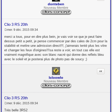
donteben
Nouveau Membre
Clio 3 RS 20th
mer. 9 déc. 2015 09:34
M
e
merci a tous, pour en dire plus bein, je vais voir se que je peut faire
s
dessus petit a petit, je pense commencer par des cales de 2cm pour la
s
stabilité et mettre une admission direct!!!, j'aimerais tenté plus les vitre
a
g
et changer les feux d'origines!!!sa reste a voir, en tout cas elle est
e
vraiment magnifique avec son blanc nacré qui donne des reflets bleu
avec le soleil et je posterai plus de photo pas de soucy ;)
Citation
lcloowlo
Nouveau Membre
Clio 3 RS 20th
mer. 9 déc. 2015 09:34
M
e
Très belle 3RS2