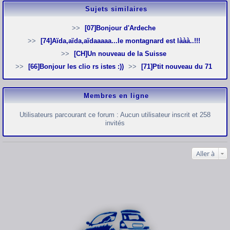
Sujets similaires
[07]Bonjour d'Ardeche
[74]Aïda,aïda,aïdaaaaa...le montagnard est lààà..!!!
[CH]Un nouveau de la Suisse
[66]Bonjour les clio rs istes :))
[71]Ptit nouveau du 71
Membres en ligne
Utilisateurs parcourant ce forum : Aucun utilisateur inscrit et 258
invités
Aller à