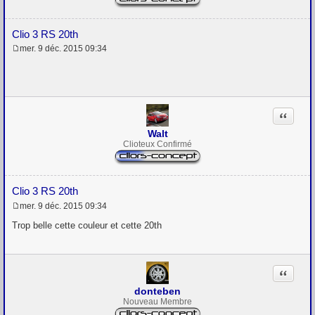
Clio 3 RS 20th
mer. 9 déc. 2015 09:34
M
e
s
s
a
g
Citation
e
Walt
Clioteux Confirmé
Clio 3 RS 20th
mer. 9 déc. 2015 09:34
M
e
Trop belle cette couleur et cette 20th
s
s
a
g
Citation
e
donteben
Nouveau Membre