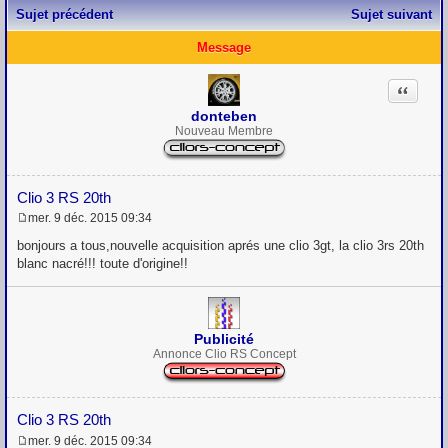
Sujet précédent
Sujet suivant
Message
Citation
donteben
Nouveau Membre
Clio 3 RS 20th
mer. 9 déc. 2015 09:34
M
e
bonjours a tous,nouvelle acquisition aprés une clio 3gt, la clio 3rs 20th
s
blanc nacré!!! toute d'origine!!
s
a
g
e
Publicité
Annonce Clio RS Concept
Clio 3 RS 20th
mer. 9 déc. 2015 09:34