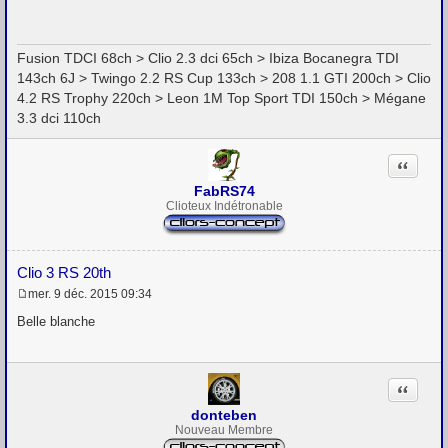
s
s
a
g
Fusion TDCI 68ch > Clio 2.3 dci 65ch > Ibiza Bocanegra TDI
e
143ch 6J > Twingo 2.2 RS Cup 133ch > 208 1.1 GTI 200ch > Clio
4.2 RS Trophy 220ch > Leon 1M Top Sport TDI 150ch > Mégane
3.3 dci 110ch
Citation
FabRS74
Clioteux Indétronable
Clio 3 RS 20th
mer. 9 déc. 2015 09:34
M
e
Belle blanche
s
s
a
g
Citation
e
donteben
Nouveau Membre