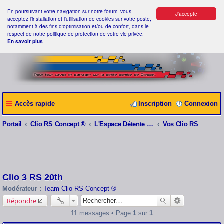
En poursuivant votre navigation sur notre forum, vous
J'accepte
acceptez l'installation et l'utilisation de cookies sur votre poste,
notamment à des fins d'optimisation et/ou de confort, dans le
respect de notre politique de protection de votre vie privée.
En savoir plus
Accès rapide
Inscription
Connexion
Portail
Clio RS Concept ®
L'Espace Détente Clio RS Concept ®
Vos Clio RS
Clio 3 RS 20th
Modérateur :
Team Clio RS Concept ®
Répondre
11 messages • Page
1
sur
1