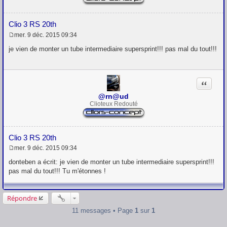
Clio 3 RS 20th
mer. 9 déc. 2015 09:34
M
e
je vien de monter un tube intermediaire supersprint!!! pas mal du tout!!!
s
s
a
g
Citation
e
@rn@ud
Clioteux Redouté
Clio 3 RS 20th
mer. 9 déc. 2015 09:34
M
e
donteben a écrit: je vien de monter un tube intermediaire supersprint!!!
s
pas mal du tout!!! Tu m'étonnes !
s
a
g
e
Répondre
11 messages • Page
1
sur
1