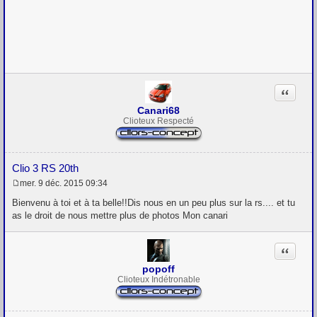
M
e
s
s
a
g
e
Citation
Canari68
Clioteux Respecté
Clio 3 RS 20th
mer. 9 déc. 2015 09:34
M
e
Bienvenu à toi et à ta belle!!Dis nous en un peu plus sur la rs.... et tu
s
as le droit de nous mettre plus de photos Mon canari
s
a
g
Citation
e
popoff
Clioteux Indétronable