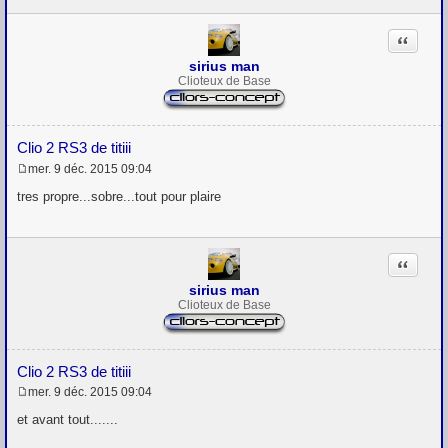
a
g
Citation
e
sirius man
Clioteux de Base
Clio 2 RS3 de titiii
mer. 9 déc. 2015 09:04
M
e
tres propre...sobre...tout pour plaire
s
s
a
g
Citation
e
sirius man
Clioteux de Base
Clio 2 RS3 de titiii
mer. 9 déc. 2015 09:04
M
e
et avant tout.......
s
s