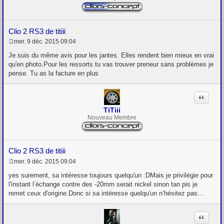
Clio 2 RS3 de titiii
mer. 9 déc. 2015 09:04
M
e
Je suis du même avis pour les jantes. Elles rendent bien mieux en vrai
s
qu'en photo.Pour les ressorts tu vas trouver preneur sans problèmes je
s
pense. Tu as la facture en plus
a
g
e
Citation
TiTiii
Nouveau Membre
Clio 2 RS3 de titiii
mer. 9 déc. 2015 09:04
M
e
yes surement, sa intéresse toujours quelqu'un :DMais je privilégie pour
s
l'instant l’échange contre des -20mm serait nickel sinon tan pis je
s
remet ceux d'origine.Donc si sa intéresse quelqu'un n’hésitez pas...
a
g
e
Citation