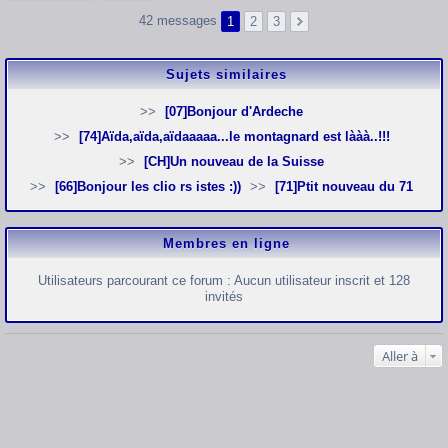
42 messages
1
2
3
Sujets similaires
[07]Bonjour d'Ardeche
[74]Aïda,aïda,aïdaaaaa...le montagnard est lààà..!!!
[CH]Un nouveau de la Suisse
[66]Bonjour les clio rs istes :))
[71]Ptit nouveau du 71
Membres en ligne
Utilisateurs parcourant ce forum : Aucun utilisateur inscrit et 128
invités
Aller à