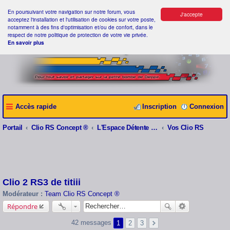
En poursuivant votre navigation sur notre forum, vous
J'accepte
acceptez l'installation et l'utilisation de cookies sur votre poste,
notamment à des fins d'optimisation et/ou de confort, dans le
respect de notre politique de protection de votre vie privée.
En savoir plus
Accès rapide
Inscription
Connexion
Portail
Clio RS Concept ®
L'Espace Détente Clio RS Concept ®
Vos Clio RS
Clio 2 RS3 de titiii
Modérateur :
Team Clio RS Concept ®
Répondre
42 messages
1
2
3