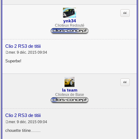
a
g
Citation
e
ynk34
Clioteux Redouté
Clio 2 RS3 de titiii
mer. 9 déc. 2015 09:04
M
e
Superbe!
s
s
a
g
Citation
e
la team
Clioteux de Base
Clio 2 RS3 de titiii
mer. 9 déc. 2015 09:04
M
e
chouette titine........
s
s