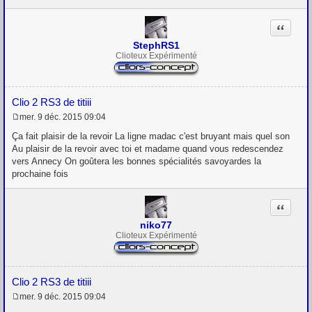
a
g
Citation
e
StephRS1
Clioteux Expérimenté
Clio 2 RS3 de titiii
mer. 9 déc. 2015 09:04
M
e
Ça fait plaisir de la revoir La ligne madac c'est bruyant mais quel son
s
Au plaisir de la revoir avec toi et madame quand vous redescendez
s
vers Annecy On goûtera les bonnes spécialités savoyardes la
a
g
prochaine fois
e
Citation
niko77
Clioteux Expérimenté
Clio 2 RS3 de titiii
mer. 9 déc. 2015 09:04
M