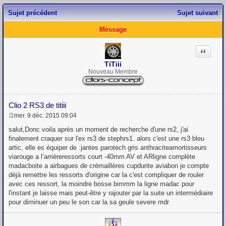
Sujet précédent
Sujet suivant
Message
Citation
TiTiii
Nouveau Membre
Clio 2 RS3 de titiii
mer. 9 déc. 2015 09:04
M
e
salut,Donc voila après un moment de recherche d'une rs2, j'ai
s
finalement craquer sur l'ex rs3 de stephrs1. alors c'est une rs3 bleu
s
artic, elle es équiper de :jantes parotech gris anthraciteamortisseurs
a
g
viarouge a l’arrièreressorts court -40mm AV et ARligne complète
e
madacboite a airbagues de crémaillères cupdurite aviabon je compte
déjà remettre les ressorts d'origine car la c'est compliquer de rouler
avec ces ressort, la moindre bosse bimmm la ligne madac pour
l'instant je laisse mais peut-être y rajouter par la suite un intermédiaire
pour diminuer un peu le son car la sa geule severe mdr