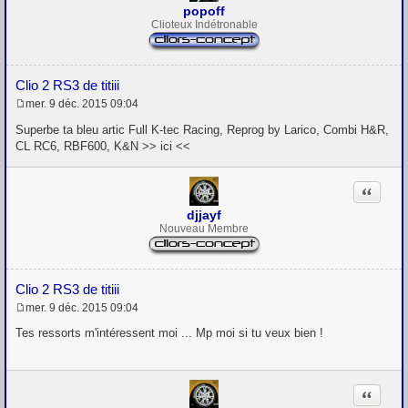
popoff
Clioteux Indétronable
Clio 2 RS3 de titiii
mer. 9 déc. 2015 09:04
M
e
Superbe ta bleu artic Full K-tec Racing, Reprog by Larico, Combi H&R,
s
CL RC6, RBF600, K&N >> ici <<
s
a
g
Citation
e
djjayf
Nouveau Membre
Clio 2 RS3 de titiii
mer. 9 déc. 2015 09:04
M
e
Tes ressorts m'intéressent moi ... Mp moi si tu veux bien !
s
s
a
g
Citation
e