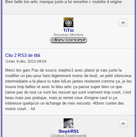
e
Bien belle ton artic manque juste a lui remettre c roulette d origine
s
s
a
g
Citation
e
TiTiii
Nouveau Membre
Clio 2 RS3 de titiii
mer. 9 déc. 2015 09:04
M
e
Merci les gars Pas de soucis stephrs1 avec plaisir je vais juste la
s
modifier un peu pour faire légèrement moins de bruit, un petit silencieux
s
intermédiaire a la place tu tube lolLes jantes resteront comme ça, je les
a
g
trouve trop belles et avec le bleu artic ça passe super bien ce que
e
j'aime pas du tout ce sont les ressort qui sont vraiment trop court, c'est
beau mais pas pratique, mais je remet ceux d'origine sauf si ça
intéresse quelqu'un un échange de mes ressorts -40mm contre des
moins court... lol
Citation
StephRS1
Clioteux Expérimenté