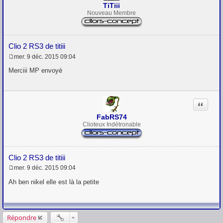
TiTiii
Nouveau Membre
Clio 2 RS3 de titiii
mer. 9 déc. 2015 09:04
M
e
Merciii MP envoyé
s
s
a
g
Citation
e
FabRS74
Clioteux Indétronable
Clio 2 RS3 de titiii
mer. 9 déc. 2015 09:04
M
e
Ah ben nikel elle est là la petite
s
s
a
g
e
Répondre