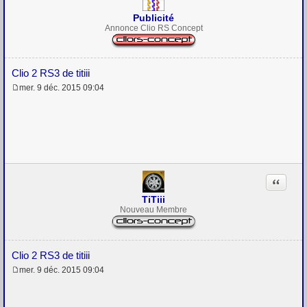
Publicité
Annonce Clio RS Concept
Clio 2 RS3 de titiii
mer. 9 déc. 2015 09:04
M
e
s
s
a
g
e
Citation
TiTiii
Nouveau Membre
Clio 2 RS3 de titiii
mer. 9 déc. 2015 09:04
M
e
s
s