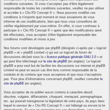
conditions suivantes. Si vous n’acceptez pas d’être légalement
responsable de toutes les conditions suivantes, veuillez ne pas utiliser
et accéder à « Clio RS Concept ® ». Nous pouvons modifier ces
conditions à n’importe quel moment et nous essaierons de vous
informer de ces modifications, bien que nous vous conseillons de
vérifier régulièrement par vous-même. En effet, si vous continuez à
participer à « Clio RS Concept ® » après que des modifications aient
été effectuées, vous acceptez d’être légalement responsable des
conditions modifiées et mises à jour.
Nos forums sont développés par phpBB (désignés ci-après par « logiciel
phpBB » et « phpBB Limited ») qui est un logiciel de forum de
discussions déclaré sous la «
licence publique générale GNU 2.0
» et
qui peut être téléchargé sur
le site de phpBB
(en anglais). Le logiciel
phpBB a pour seul but de faciliter les discussions sur internet et phpBB
Limited ne peut en aucun cas être tenu comme responsable de la
conduite et du contenu que nous acceptons et que nous n’acceptons
pas. Pour plus d’informations concernant phpBB, veuillez consulter
le
site de phpBB
(en anglais).
Vous acceptez de ne publier aucun contenu à caractère abusif,
obscène, vulgaire, diffamatoire, choquant, menaçant, pornographique,
etc. qui pourrait transgresser la législation de votre pays, du pays dans
lequel le serveur de « Clio RS Concept ® » est hébergé ou encore la loi
internationale. Si vous ne respectez pas ces dispositions, vous vous