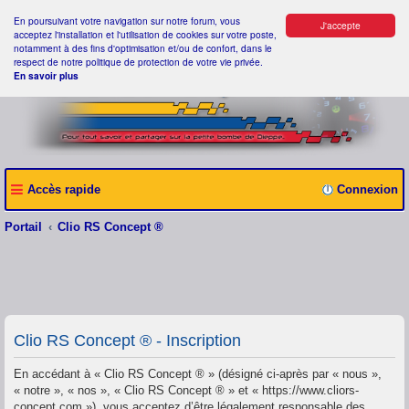
En poursuivant votre navigation sur notre forum, vous
J'accepte
acceptez l'installation et l'utilisation de cookies sur votre poste,
notamment à des fins d'optimisation et/ou de confort, dans le
respect de notre politique de protection de votre vie privée.
En savoir plus
Accès rapide
Connexion
Portail
Clio RS Concept ®
Clio RS Concept ® - Inscription
En accédant à « Clio RS Concept ® » (désigné ci-après par « nous »,
« notre », « nos », « Clio RS Concept ® » et « https://www.cliors-
concept.com »), vous acceptez d’être légalement responsable des