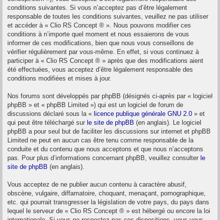
conditions suivantes. Si vous n’acceptez pas d’être légalement
responsable de toutes les conditions suivantes, veuillez ne pas utiliser
et accéder à « Clio RS Concept ® ». Nous pouvons modifier ces
conditions à n’importe quel moment et nous essaierons de vous
informer de ces modifications, bien que nous vous conseillons de
vérifier régulièrement par vous-même. En effet, si vous continuez à
participer à « Clio RS Concept ® » après que des modifications aient
été effectuées, vous acceptez d’être légalement responsable des
conditions modifiées et mises à jour.
Nos forums sont développés par phpBB (désignés ci-après par « logiciel
phpBB » et « phpBB Limited ») qui est un logiciel de forum de
discussions déclaré sous la «
licence publique générale GNU 2.0
» et
qui peut être téléchargé sur
le site de phpBB
(en anglais). Le logiciel
phpBB a pour seul but de faciliter les discussions sur internet et phpBB
Limited ne peut en aucun cas être tenu comme responsable de la
conduite et du contenu que nous acceptons et que nous n’acceptons
pas. Pour plus d’informations concernant phpBB, veuillez consulter
le
site de phpBB
(en anglais).
Vous acceptez de ne publier aucun contenu à caractère abusif,
obscène, vulgaire, diffamatoire, choquant, menaçant, pornographique,
etc. qui pourrait transgresser la législation de votre pays, du pays dans
lequel le serveur de « Clio RS Concept ® » est hébergé ou encore la loi
internationale. Si vous ne respectez pas ces dispositions, vous vous