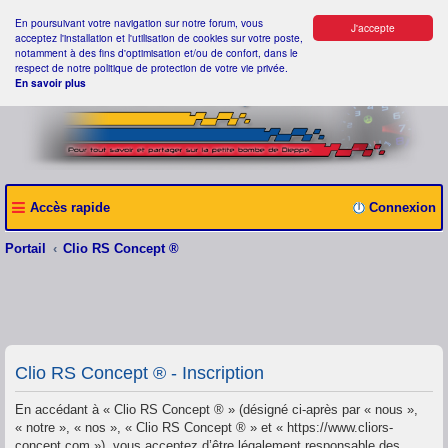
En poursuivant votre navigation sur notre forum, vous
J'accepte
acceptez l'installation et l'utilisation de cookies sur votre poste,
notamment à des fins d'optimisation et/ou de confort, dans le
respect de notre politique de protection de votre vie privée.
En savoir plus
Accès rapide
Connexion
Portail
Clio RS Concept ®
Clio RS Concept ® - Inscription
En accédant à « Clio RS Concept ® » (désigné ci-après par « nous »,
« notre », « nos », « Clio RS Concept ® » et « https://www.cliors-
concept.com »), vous acceptez d’être légalement responsable des