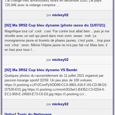
J’ai changé mes amortisseurs avant en décembre 2020, j’ai payé
720,94€ avec la vidange comprise ...
mickey02
par
[02] Ma 3RS2 Cup bleu dynamo (photo rasso du 11/07/21)
Magnifique tout ca! :cool: :cool: Par contre tout allait bien... puis je me
réveille avec un oeil qui pend dans mon vomi :woaw: :mdr: Le
monogramme jaune et liserets de phares jaunes, c'est juste....trop pour
moi :chut: :onon: Même l'Alpine jaune ne m'a pas fait ca! Mais bon, il
en faut pour tous l...
mickey02
par
[02] Ma 3RS2 Cup bleu dynamo VS Bambi
Quelques photos du rassemblement du 11 juillet 2021 organisé par
passion losange sportif 02/59. Un peu plus de 100 voitures
https://i.postimg.cc/Pr2CrmPj/ADD99-CCA-9901-416-F-A5-CD-98-D1-
D7530-E01.jpg https://i.postimg.cc/rmmh3G0w/1-B4352-C3-0254-4-
EC1-958-E-24583-E73-C6-D3.jpg https://i.postimg.cc/...
mickey02
par
[Infos] Topic du Nettoyage.