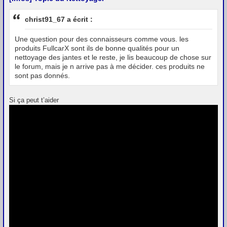
christ91_67 a écrit :
Une question pour des connaisseurs comme vous. les
produits FullcarX sont ils de bonne qualités pour un
nettoyage des jantes et le reste, je lis beaucoup de chose sur
le forum, mais je n arrive pas à me décider. ces produits ne
sont pas donnés.
Si ça peut t’aider