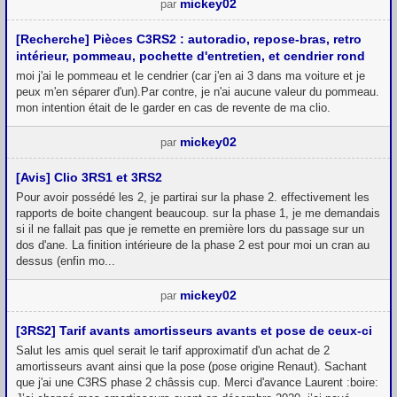
mickey02
par
[Recherche] Pièces C3RS2 : autoradio, repose-bras, retro
intérieur, pommeau, pochette d'entretien, et cendrier rond
moi j'ai le pommeau et le cendrier (car j'en ai 3 dans ma voiture et je
peux m'en séparer d'un).Par contre, je n'ai aucune valeur du pommeau.
mon intention était de le garder en cas de revente de ma clio.
mickey02
par
[Avis] Clio 3RS1 et 3RS2
Pour avoir possédé les 2, je partirai sur la phase 2. effectivement les
rapports de boite changent beaucoup. sur la phase 1, je me demandais
si il ne fallait pas que je remette en première lors du passage sur un
dos d'ane. La finition intérieure de la phase 2 est pour moi un cran au
dessus (enfin mo...
mickey02
par
[3RS2] Tarif avants amortisseurs avants et pose de ceux-ci
Salut les amis quel serait le tarif approximatif d'un achat de 2
amortisseurs avant ainsi que la pose (pose origine Renaut). Sachant
que j'ai une C3RS phase 2 châssis cup. Merci d'avance Laurent :boire: