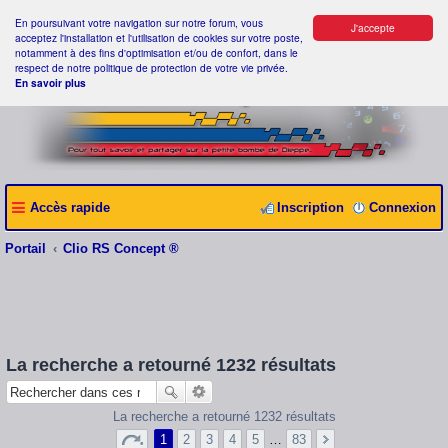
En poursuivant votre navigation sur notre forum, vous
J'accepte
acceptez l'installation et l'utilisation de cookies sur votre poste,
notamment à des fins d'optimisation et/ou de confort, dans le
respect de notre politique de protection de votre vie privée.
En savoir plus
Accès rapide
Inscription
Connexion
Portail
Clio RS Concept ®
La recherche a retourné 1232 résultats
La recherche a retourné 1232 résultats
1
2
3
4
5
…
83