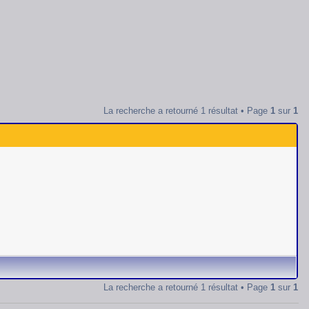
La recherche a retourné 1 résultat • Page
1
sur
1
La recherche a retourné 1 résultat • Page
1
sur
1