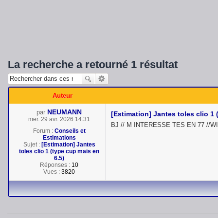
La recherche a retourné 1 résultat
Auteur
NEUMANN
par
[Estimation] Jantes toles clio 1
mer. 29 avr. 2026 14:31
BJ // M INTERESSE TES EN 77 //W
Forum :
Conseils et
Estimations
Sujet :
[Estimation] Jantes
toles clio 1 (type cup mais en
6.5)
Réponses :
10
Vues :
3820